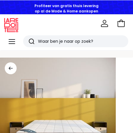
Profiteer van gratis thuis levering
op al de Mode & Home aankopen
Naar
het
La
winke
Redoute
Menu
Zoeken
Laatst
bekeken
artikelen