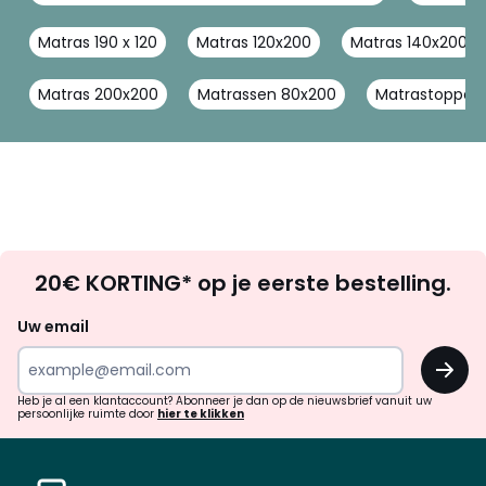
Matras 190 x 120
Matras 120x200
Matras 140x200
Matras 200x200
Matrassen 80x200
Matrastopper
Op
20€ KORTING* op je eerste bestelling.
zoek
naar
Uw email
inspiratie
OK
en
!
verrassingen?
Heb je al een klantaccount? Abonneer je dan op de nieuwsbrief vanuit uw
persoonlijke ruimte door
hier te klikken