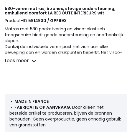
580-veren matras, 5 zones, stevige ondersteuning,
omhullend comfort
LA REDOUTE INTERIEURS
wit
Product-ID
5914930 / GPF993
Matras met 580 pocketvering en visco-elastisch
traagschuim biedt goede ondersteuning en onafhankelijk
slapen.
Dankzij de individuele veren past het zich aan elke
beweging aan en worden drukpunten beperkt. Het visco-
elastische traagschuim past zich aan de contouren van
Lees meer
het lichaam aan, voor meer comfort en ondersteuning.
Een matras gemaakt in Frankrijk door beddenspeciaalzaak
en ontwerper La Redoute Intérieurs.
• Onthaal comfort : omhullend
• Vastheid : stevig comfort
• Type matras : pocketveren en traagschuim
•
MADE IN FRANCE
.
• + punt : goede ventilatie, slaaponafhankelijkheid. een
•
FABRICATIE OP AANVRAAG
. Door alleen het
ware cocon, past zich perfect aan uw mofologie aan
bestelde artikel te produceren, blijven de bronnen
Hoe kiest u uw beddengoed ? Zie onze gids op de website
behouden. Geen overproductie, geen onnodig gebruik
van grondstoffen.
Omschrijving