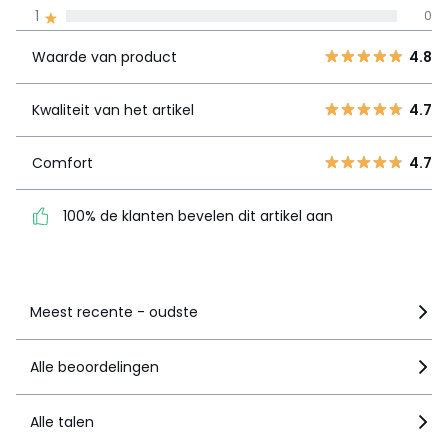
Waarde van
5
3
4.8
1
0
product
4
1
Waarde van product
4.8
3
0
Kwaliteit van
4.7
2
0
het artikel
Kwaliteit van het artikel
4.7
1
0
Comfort
4.7
Comfort
4.7
100% de klanten bevelen
dit artikel aan
100% de klanten bevelen dit artikel aan
Zie details van de nota
Meest recente - oudste
Alle beoordelingen
Alle talen