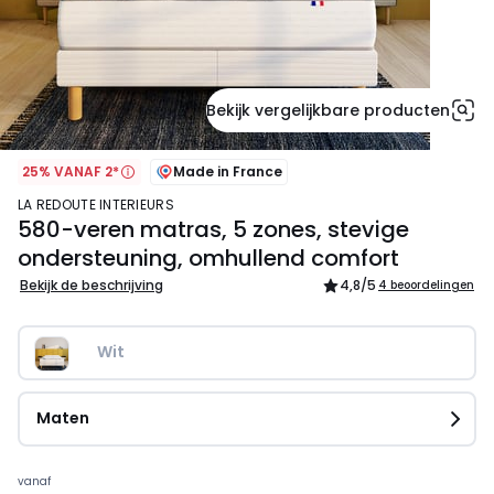
Bekijk vergelijkbare producten
25% VANAF 2*
Made in France
LA REDOUTE INTERIEURS
580-veren matras, 5 zones, stevige
ondersteuning, omhullend comfort
Bekijk de beschrijving
4,8
/5
4 beoordelingen
Wit
Maten
Prijs
vanaf