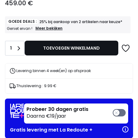
459.00 €
vanaf
459.00
€.
GOEDE DEALS :
25% bij aankoop van 2 artikelen naar keuze*
GOEDE
Meer bekijken
Geniet ervan !
DEALS
:
25%
Aantal
1
TOEVOEGEN WINKELMAND
bij
aankoop
van
2
artikelen
Levering binnen 4 week(en) op afspraak
naar
keuze*
Geniet
Thuislevering :
9.99 €
ervan
!
Probeer 30 dagen gratis
Daarna €19/jaar
Gratis levering met La Redoute +