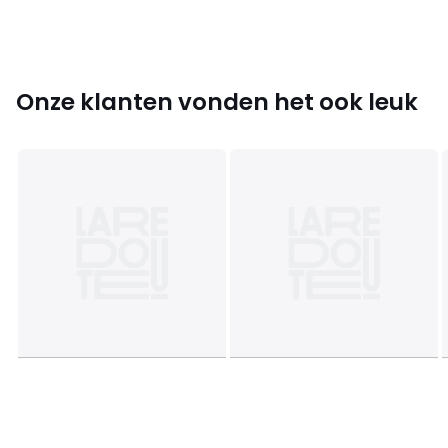
• 63 x 63 cm : vierkante sloop
Onze klanten vonden het ook leuk
Productfiche met betrekking tot milieukwaliteiten en -
kenmerken
• Herkomst van de productie (weving, verving): België
• Confectie: Portugal
Kleuren
Olijfgroen/opaline
Maten
50 x 70 cm, 63 x 63 cm