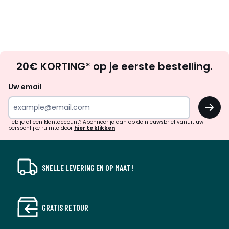
Op
20€ KORTING* op je eerste bestelling.
zoek
naar
Uw email
inspiratie
OK
en
!
verrassingen?
Heb je al een klantaccount? Abonneer je dan op de nieuwsbrief vanuit uw
persoonlijke ruimte door
hier te klikken
SNELLE LEVERING EN OP MAAT !
GRATIS RETOUR