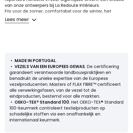
van onze ontwerpers bij La Redoute Intérieurs.
Fris voor de zomer, comfortabel voor de winter, het
gewassen linnen wordt met elke wasbeurt mooier en
Lees meer
soepeler. Licht gekreukt, hoeft niet gestreken te worden.
Omschrijving
• 100% linnen, 165 g/m2
• Gewassen linnen
• Recto-verso geverfde/geweven ruitjes
• Kussensloop afzonderlijk verkrijgbaar
•
MADE IN PORTUGAL
.
•
VEZELS VAN EEN EUROPEES GEWAS
. De certificering
Door de seizoenen heen, kan u een persoonlijke touch
garandeert verantwoorde landbouwpraktijken en
geven door het gamma Acélie te combineren met ons
benadrukt de unieke expertise van de Europese
effen gamma Linot.
vezelproducenten. Masters of FLAX FIBRE™ certificeert
alle verwerkingsfasen, van de vezel tot de
Onderhoud
eindproducten, bestemd voor alle markten.
• Wassen op 60°
•
OEKO-TEX® Standard 100
. Het OEKO-TEX® Standard
• Door te wassen op 40° in plaats van 60°, verminder je
100-keurmerk controleert textielproducten op
het energieverbruik
schadelijke stoffen via een onafhankelijk en
internationaal keurmerk.
Afmetingen
• 50 x 70 cm : rechthoekige sloop