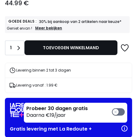
44.99 €
€.
GOEDE DEALS :
30% bij aankoop van 2 artikelen naar keuze*
GOEDE
Meer bekijken
Geniet ervan !
DEALS
:
30%
Aantal
1
TOEVOEGEN WINKELMAND
bij
aankoop
van
2
artikelen
Levering binnen 2 tot 3 dagen
naar
keuze*
Geniet
Levering vanaf :
1.99 €
ervan
!
Probeer 30 dagen gratis
Daarna €19/jaar
Gratis levering met La Redoute +