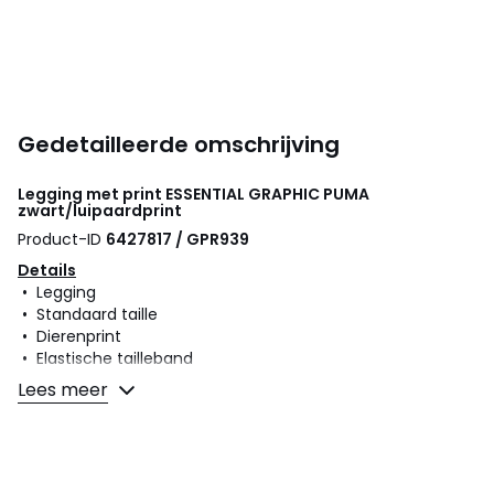
Gedetailleerde omschrijving
Legging met print ESSENTIAL GRAPHIC
PUMA
zwart/luipaardprint
Product-ID
6427817 / GPR939
Details
• Legging
• Standaard taille
• Dierenprint
• Elastische tailleband
Lees meer
Samenstelling en onderhoud
• 95% katoen, 5% elasthan
• Onderhoud : zie etiket