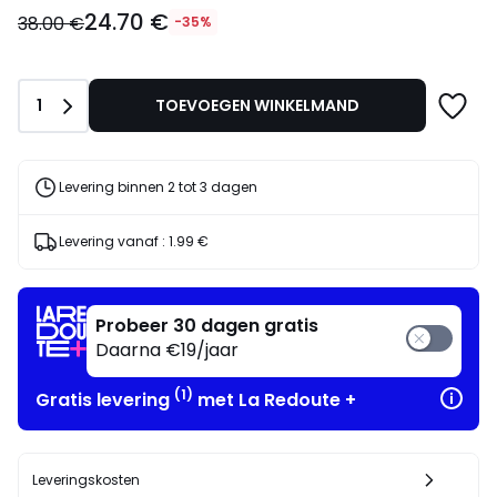
24.70
24.70 €
€
38.00 €
-35%
in
plaats
van
Aantal
1
TOEVOEGEN WINKELMAND
38.00
€
35%
korting
Levering binnen 2 tot 3 dagen
toegepast.
Levering vanaf :
1.99 €
Probeer 30 dagen gratis
Daarna €19/jaar
(1)
Gratis levering
met La Redoute +
Leveringskosten