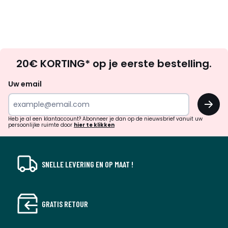
Op
20€ KORTING* op je eerste bestelling.
zoek
naar
Uw email
inspiratie
OK
en
!
verrassingen?
Heb je al een klantaccount? Abonneer je dan op de nieuwsbrief vanuit uw
persoonlijke ruimte door
hier te klikken
SNELLE LEVERING EN OP MAAT !
GRATIS RETOUR