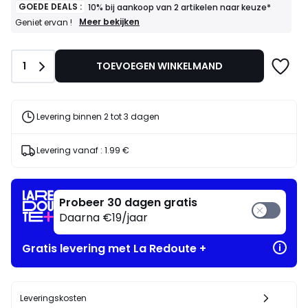
in
GOEDE DEALS :
10% bij aankoop van 2 artikelen naar keuze*
voor
GOEDE
Meer bekijken
Geniet ervan !
DEALS
ons
:
programma
10%
om
Aantal
1
TOEVOEGEN WINKELMAND
bij
in
aankoop
plaats
van
daarvan
2
artikelen
te
Levering binnen 2 tot 3 dagen
naar
betalen
keuze*
46.75
Geniet
Levering vanaf :
1.99 €
€.
ervan
!
Probeer 30 dagen gratis
Daarna €19/jaar
Gratis levering met La Redoute +
Leveringskosten