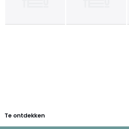
Afmetingen en gewicht van de pakketten
1 pakket
• B38 x H20 x D34 cm, 2 kg
Kleuren
Wijnrank
Maten
één maat
Te ontdekken