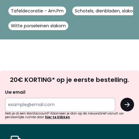
Tafeldecoratie - Am.Pm
Schotels, dienbladen, slak
Witte porseleinen slakom
Op
20€ KORTING* op je eerste bestelling.
zoek
naar
Uw email
inspiratie
OK
en
!
verrassingen?
Heb je al een klantaccount? Abonneer je dan op de nieuwsbrief vanuit uw
persoonlijke ruimte door
hier te klikken