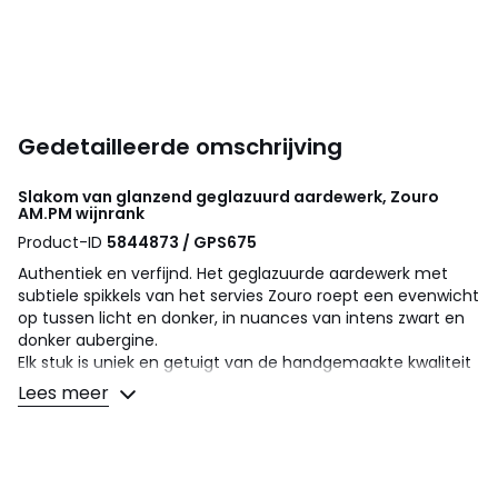
Gedetailleerde omschrijving
Slakom van glanzend geglazuurd aardewerk, Zouro
AM.PM
wijnrank
Product-ID
5844873 / GPS675
Authentiek en verfijnd. Het geglazuurde aardewerk met
subtiele spikkels van het servies Zouro roept een evenwicht
op tussen licht en donker, in nuances van intens zwart en
donker aubergine.
Elk stuk is uniek en getuigt van de handgemaakte kwaliteit
van de productie.
Lees meer
Omschrijving
• Geglazuurd aardewerk, glanzende afwerking
• Handgemaakt, elk ontwerp is uniek en kan verschillend
zijn