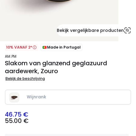
Bekijk vergelijkbare producten
10% VANAF 2*
Made in Portugal
AM.PM
Slakom van glanzend geglazuurd
aardewerk, Zouro
Bekijk de beschrijving
Wijnrank
46.75 €
55.00
55.00 €
€
Schrijf
je