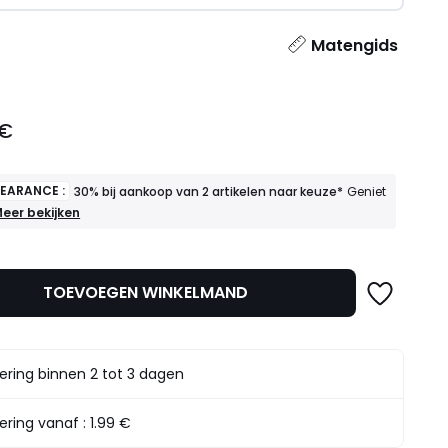
l
Matengids
 €
LEARANCE :
30% bij aankoop van 2 artikelen naar keuze*
Geniet
INAL
eer bekijken
LEARANCE
30%
ij
TOEVOEGEN WINKELMAND
ankoop
an
rtikelen
aar
ering binnen 2 tot 3 dagen
euze*
eniet
rvan
ering vanaf :
1.99 €