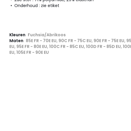
• Onderhoud : zie etiket
Kleuren
Fuchsia/Abrikoos
Maten
85E FR - 70E EU, 90C FR - 75C EU, 90E FR - 75E EU, 
EU, 95E FR - 80E EU, 100C FR - 85C EU, 100D FR - 85D EU, 100
EU, 105E FR - 90E EU