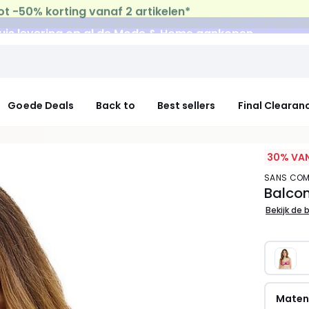
uis levering
op al de Mode & Home aankopen
Goede Deals
Back to
Best sellers
Final Clearan
30% VAN
SANS COM
Balcon
Bekijk de 
Mate