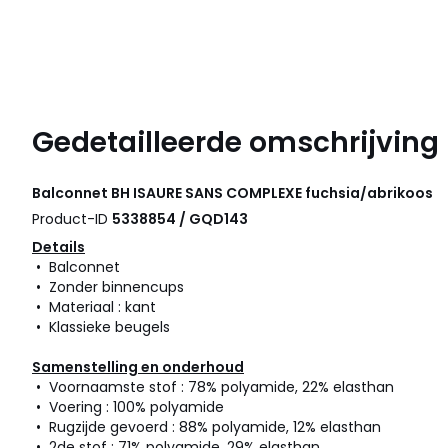
Gedetailleerde omschrijving
Balconnet BH ISAURE
SANS COMPLEXE
fuchsia/abrikoos
Product-ID
5338854 / GQD143
Details
• Balconnet
• Zonder binnencups
• Materiaal : kant
• Klassieke beugels
Samenstelling en onderhoud
• Voornaamste stof : 78% polyamide, 22% elasthan
• Voering : 100% polyamide
• Rugzijde gevoerd : 88% polyamide, 12% elasthan
• 2de stof : 71% polyamide, 29% elasthan