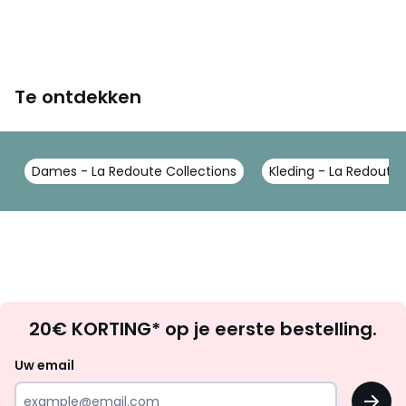
Te ontdekken
Dames - La Redoute Collections
Kleding - La Redoute 
Op
20€ KORTING* op je eerste bestelling.
zoek
naar
Uw email
inspiratie
OK