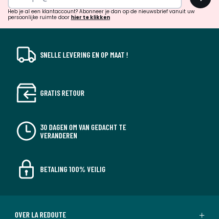
en
!
verrassingen?
Heb je al een klantaccount? Abonneer je dan op de nieuwsbrief vanuit uw
persoonlijke ruimte door
hier te klikken
SNELLE LEVERING EN OP MAAT !
GRATIS RETOUR
30 DAGEN OM VAN GEDACHT TE
VERANDEREN
BETALING 100% VEILIG
OVER LA REDOUTE