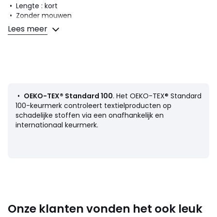
• Lengte : kort
• Zonder mouwen
• Gekruist, wikkelhals
Lees meer
• Bandjes om achteraan in de nek te strikken
Samenstelling en onderhoud
• 95% katoen, 5% elasthan
• Machinewas op 30° delicaat programma
• Strijken op lage temperatuur / geen bleekmiddel
• Niet drogen in de droogtrommel
•
OEKO-TEX® Standard 100
. Het OEKO-TEX® Standard
• Geen droogkuis
100-keurmerk controleert textielproducten op
schadelijke stoffen via een onafhankelijk en
internationaal keurmerk.
Productfiche met betrekking tot milieukwaliteiten en -
kenmerken
• Herkomst van de productie (weving, verving, confectie):
Bangladesh
:
Kleuren
Grenadine rood
Onze klanten vonden het ook leuk
Maten
XS, S, M, L, XL, XXL