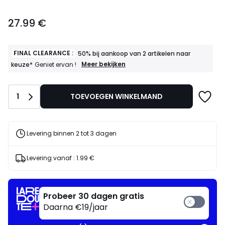
27.99
27.99 €
€.
FINAL CLEARANCE :
50% bij aankoop van 2 artikelen naar
FINAL
Meer bekijken
keuze*
Geniet ervan !
CLEARANCE
:
50%
Aantal
1
TOEVOEGEN WINKELMAND
bij
aankoop
van
2
artikelen
Levering binnen 2 tot 3 dagen
naar
keuze*
Geniet
Levering vanaf :
1.99 €
ervan
!
Probeer 30 dagen gratis
Daarna €19/jaar