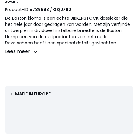
zwart
Product-ID
5739993 / GQJ792
De Boston klomp is een echte BIRKENSTOCK klassieker die
het hele jaar door gedragen kan worden. Met zijn verfijnde
ontwerp en individueel instelbare breedte is de Boston
klomp een van de cultproducten van het merk.
Deze schoen heeft een speciaal detail : gevlochten
bandjes, perfect voor de bohemian stijl van nu. De schacht
Lees meer
is vervaardigd uit bijzonder zacht suède dat zich als een
tweede huid om de voet sluit.
Details
• Klompen
• Sluiting : Om zo aan te trekken
•
MADE IN EUROPE
.
• Ronde top
• Smalle breedte
Samenstelling en onderhoud
• Bovenzijde/Schacht : 100% suèdeleer
• Voering : 100% suèdeleer
• Binnenzool : 100% suèdeleer