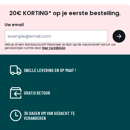
Op
20€ KORTING* op je eerste bestelling.
zoek
naar
Uw email
inspiratie
OK
en
!
verrassingen?
Heb je al een klantaccount? Abonneer je dan op de nieuwsbrief vanuit uw
persoonlijke ruimte door
hier te klikken
SNELLE LEVERING EN OP MAAT !
GRATIS RETOUR
30 DAGEN OM VAN GEDACHT TE
VERANDEREN