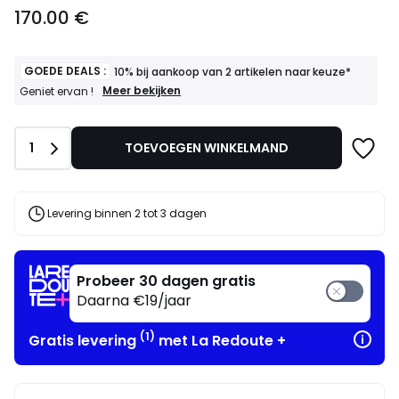
170.00
170.00 €
€.
GOEDE DEALS :
10% bij aankoop van 2 artikelen naar keuze*
GOEDE
Meer bekijken
Geniet ervan !
DEALS
:
10%
Aantal
1
TOEVOEGEN WINKELMAND
bij
aankoop
van
2
artikelen
Levering binnen 2 tot 3 dagen
naar
keuze*
Geniet
ervan
Probeer 30 dagen gratis
!
Daarna €19/jaar
(1)
Gratis levering
met La Redoute +