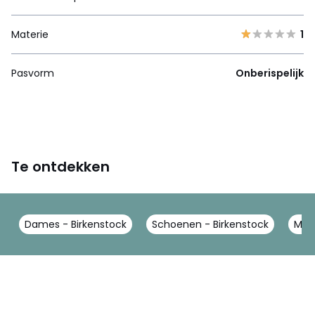
Materie
1
Pasvorm
Onberispelijk
Te ontdekken
Dames - Birkenstock
Schoenen - Birkenstock
Muil