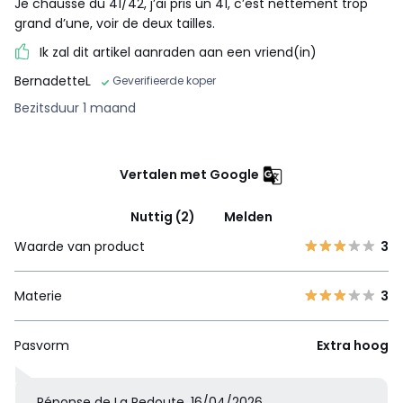
Je chausse du 41/42, j’ai pris un 41, c’est nettement trop
grand d’une, voir de deux tailles.
Ik zal dit artikel aanraden aan een vriend(in)
BernadetteL
Geverifieerde koper
Bezitsduur 1 maand
Vertalen met Google
Nuttig (2)
Melden
Waarde van product
3
Materie
3
Pasvorm
Extra hoog
Réponse de La Redoute, 16/04/2026