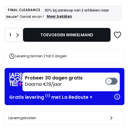
FINAL CLEARANCE :
30% bij aankoop van 2 artikelen naar
FINAL
Meer bekijken
keuze*
Geniet ervan !
CLEARANCE
:
30%
Aantal
1
TOEVOEGEN WINKELMAND
bij
aankoop
van
2
artikelen
Levering binnen 2 tot 3 dagen
naar
keuze*
Geniet
ervan
Probeer 30 dagen gratis
!
Daarna €19/jaar
(1)
Gratis levering
met La Redoute +
Leveringskosten