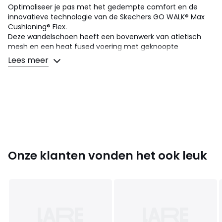
Optimaliseer je pas met het gedempte comfort en de
innovatieve technologie van de Skechers GO WALK® Max
Cushioning® Flex.
Deze wandelschoen heeft een bovenwerk van atletisch
mesh en een heat fused voering met geknoopte
stretchveters, een luchtgekoelde Goga Mat™ inlegzool en
Lees meer
een Skechers Max Cushioning® tussenzool met ULTRA GO®
technologie en Flex Pillars™ om je wandelervaring te
verbeteren.
Details
• Type van sport : Lopen
• Platte hak
• Sluiting : veters
• Atletisch bovenwerk van mesh met hitteverzegelde
Onze klanten vonden het ook leuk
voering en geknoopte stretchveters
• No Tie Fit® : de veters raken nooit los
• Flexibele, gripvaste buitenzool
• Machinewas
• Hak van 5 cm
• SKECHERS® logo
• SKECHERS Max Cushioning®-ontwerp voor uitzonderlijk