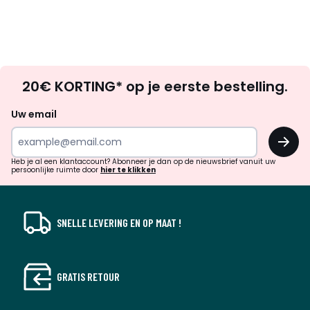
Op
20€ KORTING* op je eerste bestelling.
zoek
naar
Uw email
inspiratie
OK
en
!
verrassingen?
Heb je al een klantaccount? Abonneer je dan op de nieuwsbrief vanuit uw
persoonlijke ruimte door
hier te klikken
SNELLE LEVERING EN OP MAAT !
GRATIS RETOUR