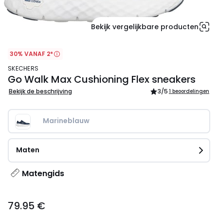
Bekijk vergelijkbare producten
30% VANAF 2*
SKECHERS
Go Walk Max Cushioning Flex sneakers
Bekijk de beschrijving
3
/5
1 beoordelingen
Marineblauw
Maten
Matengids
79.95
79.95 €
€.