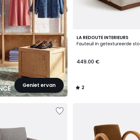
2
LA REDOUTE INTERIEURS
/
Fauteuil in getextureerde st
5
449.00 €
Geniet ervan
NCE
2
/
5