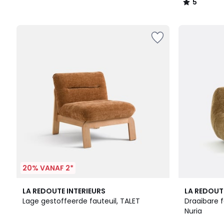
5
/
5
20% VANAF 2*
2
5
4
LA REDOUTE INTERIEURS
LA REDOUT
Kleuren
/
Kleuren
Lage gestoffeerde fauteuil, TALET
Draaibare f
5
Nuria