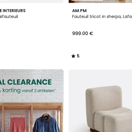
5
E INTERIEURS
AM.PM
/
ifauteuil
Fauteuil tricot in sherpa, Lafa
5
999.00 €
5
/
5