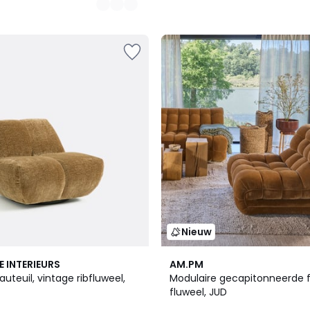
Nieuw
4
E INTERIEURS
AM.PM
Kleuren
auteuil, vintage ribfluweel,
Modulaire gecapitonneerde f
fluweel, JUD