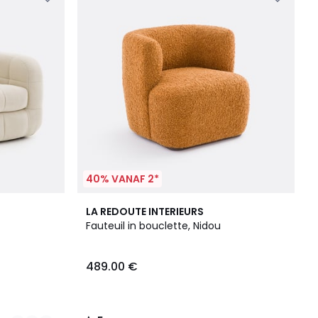
40% VANAF 2*
5
LA REDOUTE INTERIEURS
/
Fauteuil in bouclette, Nidou
5
489.00 €