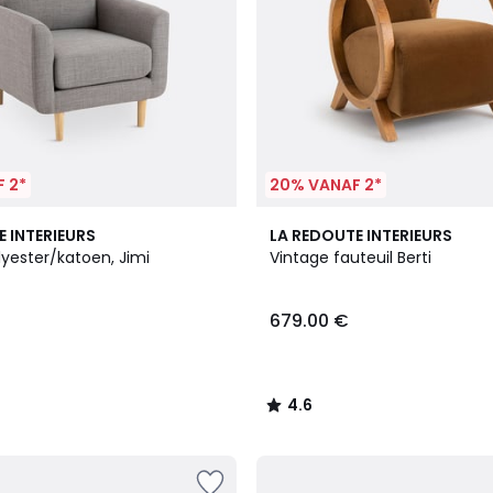
 2*
20% VANAF 2*
2
4.6
E INTERIEURS
LA REDOUTE INTERIEURS
Kleuren
/ 5
lyester/katoen, Jimi
Vintage fauteuil Berti
679.00 €
4.6
/
5