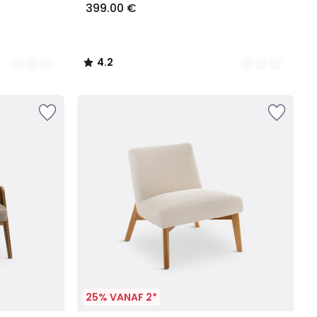
399.00 €
4.2
/
5
25% VANAF 2*