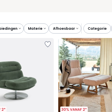
nbiedingen
materie
afhoesbaar
categorie
 2*
30% VANAF 2*