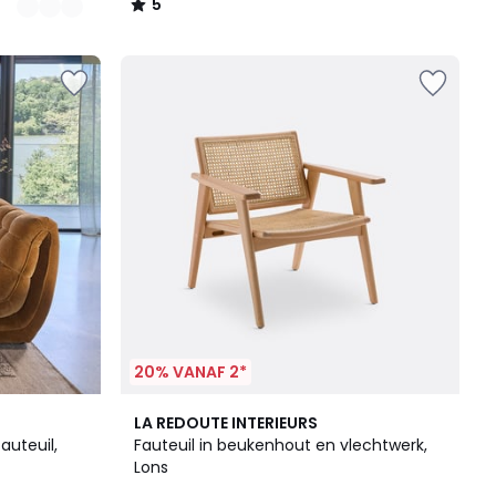
5
/
5
20% VANAF 2*
2
4.2
LA REDOUTE INTERIEURS
Kleuren
/ 5
auteuil,
Fauteuil in beukenhout en vlechtwerk,
Lons