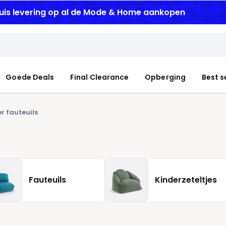
uis levering
op al de Mode & Home aankopen
Goede Deals
Final Clearance
Opberging
Best s
 fauteuils
Fauteuils
Kinderzeteltjes