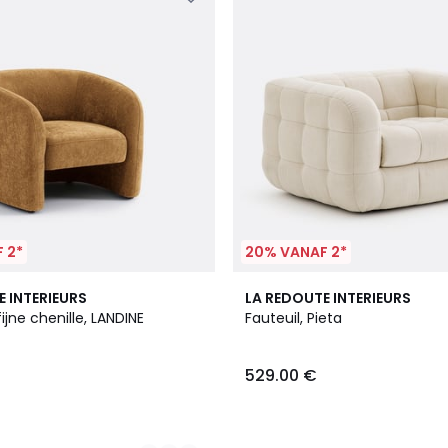
 2*
20% VANAF 2*
2
E INTERIEURS
LA REDOUTE INTERIEURS
Kleuren
fijne chenille, LANDINE
Fauteuil, Pieta
529.00 €