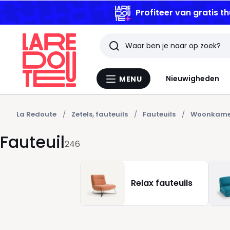
Profiteer van gratis th
Zoeken
Laatst
Nieuwigheden
MENU
Menu
bekeken
La
Redoute
artikelen
La Redoute
Zetels, fauteuils
Fauteuils
Woonkamer
Fauteuil
246
Relax fauteuils