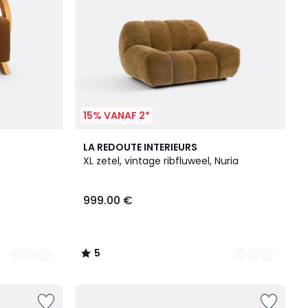
15% VANAF 2*
4
5
LA REDOUTE INTERIEURS
Kleuren
/
XL zetel, vintage ribfluweel, Nuria
5
999.00 €
5
/
5