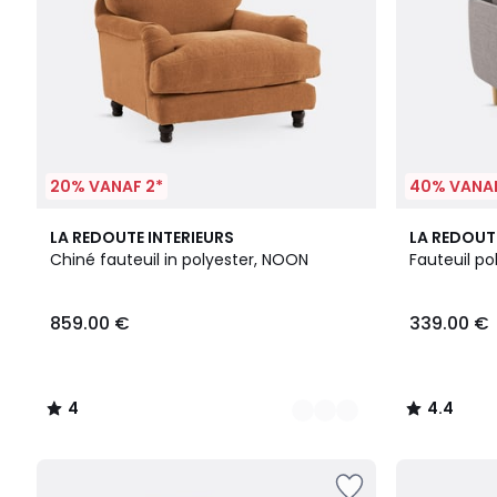
20% VANAF 2*
40% VANAF
9
4
4.4
LA REDOUTE INTERIEURS
LA REDOUT
Kleuren
/
/ 5
Chiné fauteuil in polyester, NOON
Fauteuil po
5
859.00 €
339.00 €
4
4.4
/
/
5
5