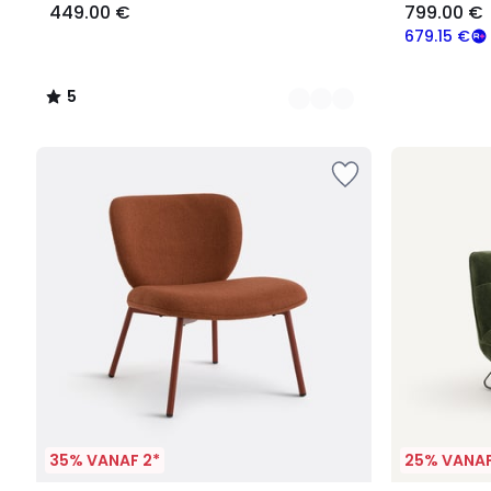
449.00 €
799.00 €
679.15 €
5
/
5
35% VANAF 2*
25% VANAF