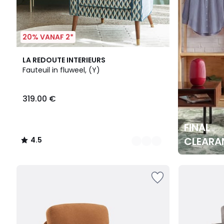
20% VANAF 2*
7
4.5
LA REDOUTE INTERIEURS
Kleuren
/ 5
Fauteuil in fluweel, (Y)
319.00 €
FINAL
CLEARA
4.5
/
5