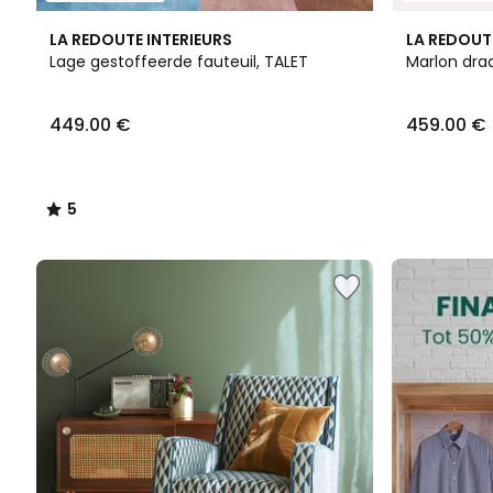
5
LA REDOUTE INTERIEURS
LA REDOUT
/
Lage gestoffeerde fauteuil, TALET
Marlon draa
5
449.00
449.00 €
459.00 €
€.
5
/
5
FINAL
CLEARANCE