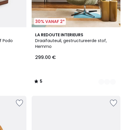
30% VANAF 2*
2
5
LA REDOUTE INTERIEURS
Kleuren
/
of Podo
Draaifauteuil, gestructureerde stof,
5
Hemmo
299.00 €
5
/
5