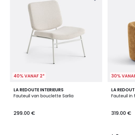
40% VANAF 2*
30% VANAF
2
5
LA REDOUTE INTERIEURS
LA REDOUT
Kleuren
/
Fauteuil van bouclette Sarlia
Fauteuil in 
5
299.00 €
319.00 €