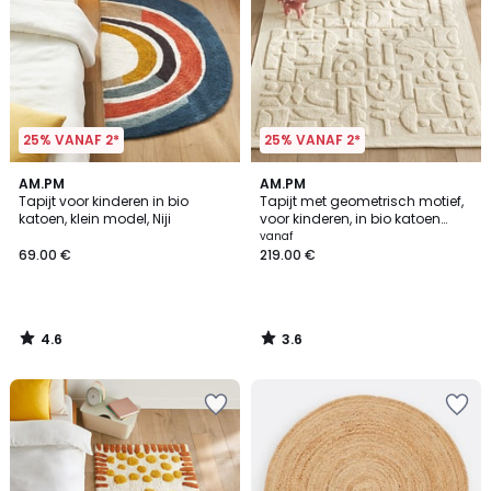
25% VANAF 2*
25% VANAF 2*
4.6
3.6
AM.PM
AM.PM
/ 5
/ 5
Tapijt voor kinderen in bio
Tapijt met geometrisch motief,
katoen, klein model, Niji
voor kinderen, in bio katoen
Podotak
vanaf
69.00 €
219.00 €
4.6
3.6
/
/
5
5