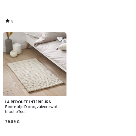
3
/
5
4.5
LA REDOUTE INTERIEURS
/ 5
Bedmatje Diano, zuivere wol,
tricot effect
79.99 €