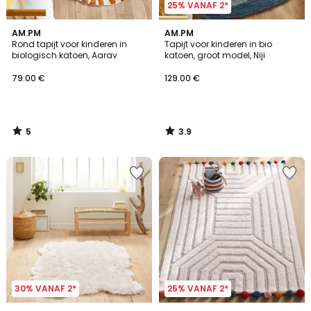
25% VANAF 2*
5
3.9
AM.PM
AM.PM
/
/ 5
Rond tapijt voor kinderen in
Tapijt voor kinderen in bio
5
biologisch katoen, Aarav
katoen, groot model, Niji
79.00 €
129.00 €
5
3.9
/
/
5
5
30% VANAF 2*
25% VANAF 2*