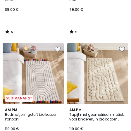
89.00 €
79.00 €
5
5
/
/
5
5
25% VANAF 2*
3
AM.PM
AM.PM
/
Bedmatje in getuft bio katoen,
Tapijt met geometrisch motief,
5
Ponponi
voor kinderen, in bio katoen
Podotak
119.00 €
119.00 €