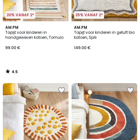
20% VANAF 2*
25% VANAF 2*
4.5
AM.PM
AM.PM
/ 5
Tapijt voor kinderen in
Tapijt voor kinderen in getuft bio
handgeweven katoen, Tomulo
katoen, Spili
99.00 €
149.00 €
4.5
/
5