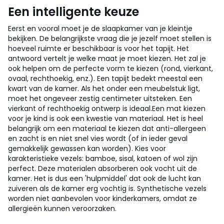
Een intelligente keuze
Eerst en vooral moet je de slaapkamer van je kleintje
bekijken. De belangrijkste vraag die je jezelf moet stellen is
hoeveel ruimte er beschikbaar is voor het tapijt. Het
antwoord vertelt je welke maat je moet kiezen. Het zal je
ook helpen om de perfecte vorm te kiezen (rond, vierkant,
ovaal, rechthoekig, enz.). Een tapijt bedekt meestal een
kwart van de kamer. Als het onder een meubelstuk ligt,
moet het ongeveer zestig centimeter uitsteken. Een
vierkant of rechthoekig ontwerp is ideaal.
Een mat kiezen
voor je kind is ook een kwestie van materiaal. Het is heel
belangrijk om een materiaal te kiezen dat anti-allergeen
en zacht is en niet snel vies wordt (of in ieder geval
gemakkelijk gewassen kan worden). Kies voor
karakteristieke vezels: bamboe, sisal, katoen of wol zijn
perfect. Deze materialen absorberen ook vocht uit de
kamer. Het is dus een 'hulpmiddel' dat ook de lucht kan
zuiveren als de kamer erg vochtig is. Synthetische vezels
worden niet aanbevolen voor kinderkamers, omdat ze
allergieën kunnen veroorzaken.