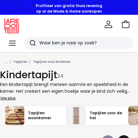
Profiteer van gratis thuis levering
op al de Mode & Home aankopen
Naar
het
La
winke
Redoute
Menu
Zoeken
Laatst
...
bekeken
Tapijten
Tapijten voor kinderen
Kindertapijt
artikelen
24
Een kindertapijt brengt meteen warmte en speelsheid in de
kamer. Het creëert een eigen hoekje waar je kind zich veilig
voelt, om te spelen, lezen of gewoon even te dromen. Zo’n
Lire plus
zacht oppervlak nodigt uit om op de grond te leven, zonder kou
aan de voeten of harde tegels onder de knieën. Kies een model
Tapijten
Tapijten voor de
dat bij de leeftijd en persoonlijkheid van je kind past. Een
woonkamer
hal
eenvoudig tapijt met een duidelijk motief kan de fantasie
prikkelen, terwijl een rustiger ontwerp zorgt voor een knus en