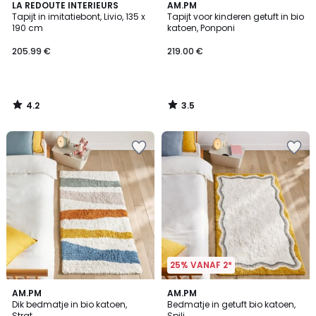
4.2
3.5
LA REDOUTE INTERIEURS
AM.PM
/ 5
/ 5
Tapijt in imitatiebont, Livio, 135 x
Tapijt voor kinderen getuft in bio
190 cm
katoen, Ponponi
205.99 €
219.00 €
4.2
3.5
/
/
5
5
25% VANAF 2*
5
5
AM.PM
AM.PM
/
/
Dik bedmatje in bio katoen,
Bedmatje in getuft bio katoen,
5
5
Strat
Spili