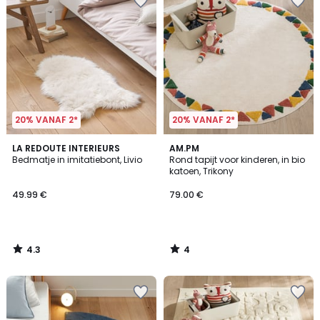
20% VANAF 2*
20% VANAF 2*
4.3
4
LA REDOUTE INTERIEURS
AM.PM
/ 5
/
Bedmatje in imitatiebont, Livio
Rond tapijt voor kinderen, in bio
5
katoen, Trikony
49.99 €
79.00 €
4.3
4
/
/
5
5