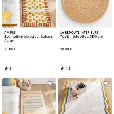
5
4.5
AM.PM
LA REDOUTE INTERIEURS
/
/ 5
Bedmatje in biologisch katoen,
Tapijt in jute, Aftas, Ø100 cm
5
Aarav
79.00 €
29.99 €
5
4.5
/
/
5
5