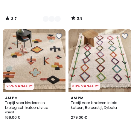
79.99
€.
3.9
3.7
/
/
5
5
25% VANAF 2*
30% VANAF 2*
3.8
3.2
AM.PM
AM.PM
/ 5
/ 5
Tapijt voor kinderen in
Tapijt voor kinderen in bio
biologisch katoen, Ivica
katoen, Berberstijl, Dybala
vanaf
169.00 €
279.00 €