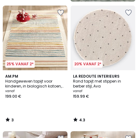
5
25% VANAF 2*
20% VANAF 2*
3
4.3
AM.PM
LA REDOUTE INTERIEURS
/
/ 5
Handgeweven tapijt voor
Rond tapijt met stippen in
5
kinderen, in biologisch katoen,
berber stijl, Ava
Tomulo
vanaf
vanaf
199.00 €
159.99 €
3
4.3
/
/
5
5