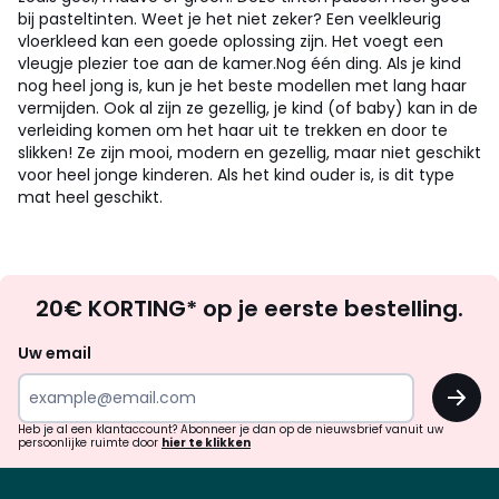
bij pasteltinten. Weet je het niet zeker? Een veelkleurig
vloerkleed kan een goede oplossing zijn. Het voegt een
vleugje plezier toe aan de kamer.
Nog één ding. Als je kind
nog heel jong is, kun je het beste modellen met lang haar
vermijden. Ook al zijn ze gezellig, je kind (of baby) kan in de
verleiding komen om het haar uit te trekken en door te
slikken! Ze zijn mooi, modern en gezellig, maar niet geschikt
voor heel jonge kinderen. Als het kind ouder is, is dit type
mat heel geschikt.
Op
20€ KORTING* op je eerste bestelling.
zoek
naar
Uw email
inspiratie
OK
en
!
verrassingen?
Heb je al een klantaccount? Abonneer je dan op de nieuwsbrief vanuit uw
persoonlijke ruimte door
hier te klikken