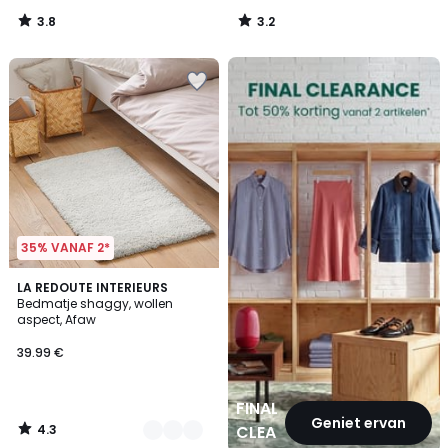
3.8
3.2
/
/
5
5
FINAL
CLEARANCE
35% VANAF 2*
4.3
2
LA REDOUTE INTERIEURS
/ 5
Bedmatje shaggy, wollen
Kleuren
aspect, Afaw
39.99 €
FINAL
Geniet ervan
4.3
CLEARANCE
/