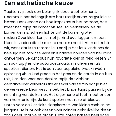
Een esthetische keuze
Tapijten zijn ook een belangrijk decoratief element.
Daarom is het belangrijk om het uiterlijk ervan zorgvuldig te
kiezen. Denk eraan dat hoe imposanter het patroon, hoe
meer het tapijt de kamer visueel zal verkleinen. Als de
kamer klein is, zal een lichte tint de kamer groter
maken.
Over kleur kun je met je kind overleggen om een
kleur te vinden die de ruimte mooier maakt. Vermijd echter
wit, want dat is te rommelig. Tenzij je het leuk vindt om de
hele tijd het tapijt te wassen!
Kinderen houden van kleurrijke
ontwerpen. Je kunt dus hun favoriete dier of held kiezen. Er
zijn ook tapijten die autoracecircuits simuleren en als
speeltuin dienen. Het is een zeer populaire twee-in-één
oplossing.
Als je kind graag in het gras en de aarde in de tuin
rolt, kies dan voor een donker tapijt dat vlekken
gemakkelijker verbergt.
Om er zeker van te zijn dat je niet
de verkeerde kleur kiest, moet het kindertapijt passen bij de
inrichting van de kamer. Het algemene effect moet er een
van harmonie zijn. Je kunt spelen met roze of blauwe
tinten voor de klassieke slaapkamers van kleine meisjes en
jongens. Je kunt ook kiezen voor minder gebruikelijke tinten
zoals geel, mauve of groen. Deze tinten passen heel goed