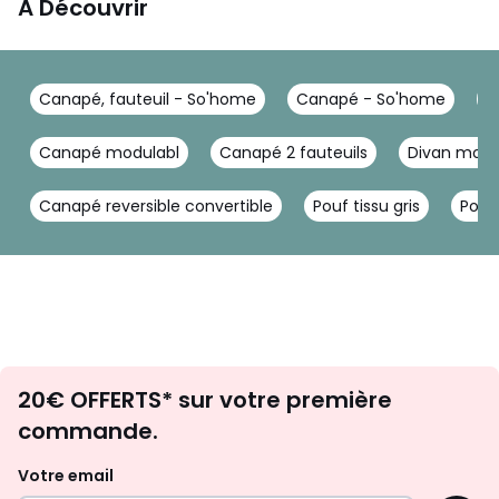
A Découvrir
Canapé, fauteuil - So'home
Canapé - So'home
C
Canapé modulabl
Canapé 2 fauteuils
Divan modu
Canapé reversible convertible
Pouf tissu gris
Pouf 
Envie
20€ OFFERTS* sur votre première
d'inspirations
commande.
et
de
Votre email
surprises?