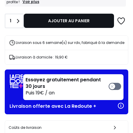
BONS
Voir plus
profite !
PLANS
:
-30%
Quantité
1
AJOUTER AU PANIER
dès
l’achat
de
2
articles
Livraison sous 6 semaine(s) sur rdv, fabriqué à la demande
au
choix*
J'en
Livraison à domicile :
19,90 €
profite
!
Essayez gratuitement pendant
30 jours
Puis 19€ / an
Livraison offerte avec La Redoute +
Coûts de livraison