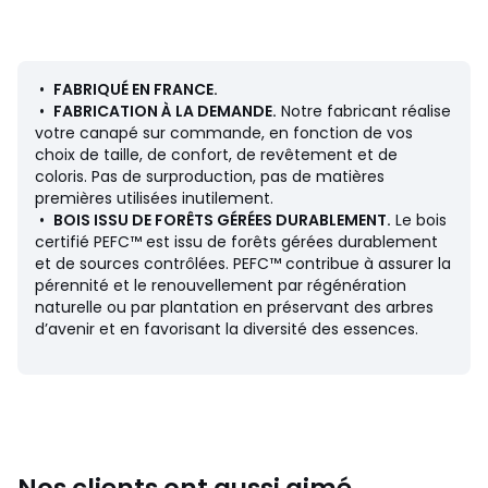
• Hauteur : 80 cm
• Profondeur : 84 cm
• Assise : L84 x H43 x P56 cm
Description
•
FABRIQUÉ EN FRANCE.
• Revêtement bachette unie 100% coton 280gr/m²
•
FABRICATION À LA DEMANDE.
Notre fabricant réalise
• Échantillons de tissus disponibles sur le site, tapez
votre canapé sur commande, en fonction de vos
"Échantillons Robin" dans le moteur de recherche.
choix de taille, de confort, de revêtement et de
• Système d'accrochage des différents éléments Robin
coloris. Pas de surproduction, pas de matières
par bande auto-agrippante double face et amovible.
premières utilisées inutilement.
• Structure en hêtre massif. Bois certifiés PEFC™
•
BOIS ISSU DE FORÊTS GÉRÉES DURABLEMENT.
Le bois
• Caisse en panneaux de particules
certifié PEFC™ est issu de forêts gérées durablement
• Suspension sangles élastiquées entrecroisées.
et de sources contrôlées. PEFC™ contribue à assurer la
• Pieds en bouleau teinté wengé, haut. 4,5 cm.
pérennité et le renouvellement par régénération
naturelle ou par plantation en préservant des arbres
Garnissage
d’avenir et en favorisant la diversité des essences.
• Confort supérieur : un très bon rapport qualité/prix
• Coussins d'assise garnis de mousse polyéther 30 kg/m³
et pour un meilleur accueil, une calotte haute résilience de
23 kg/m³ et une calotte de 17 kg/m³.
• Coussins de dossier en flocons de mousse polyéther
• Carcasse garnie de mousse polyéther 20kg/m³, ép. 2 cm.
Nos clients ont aussi aimé