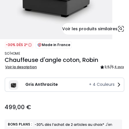
Voir les produits similaires
-30% DÈS 2*
Made in France
SO'HOME
Chauffeuse d'angle coton, Robin
Voir la description
3,5
/5
4 avis
Gris Anthracite
+
4
Couleurs
499,00
499,00 €
€.
BONS PLANS :
-30% dès l’achat de 2 articles au choix*
J'en