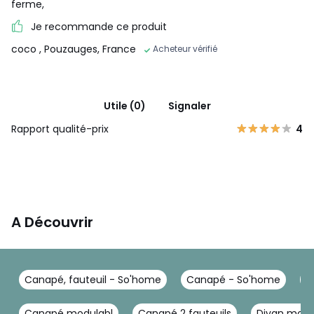
ferme,
Je recommande ce produit
coco
, Pouzauges, France
Acheteur vérifié
Utile (0)
Signaler
Rapport qualité-prix
4
A Découvrir
Canapé, fauteuil - So'home
Canapé - So'home
C
Canapé modulabl
Canapé 2 fauteuils
Divan modu