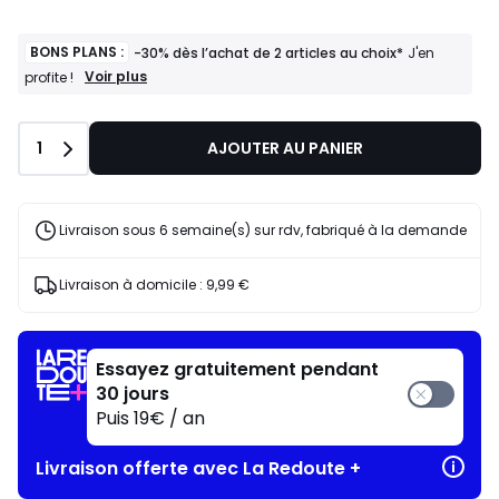
BONS PLANS :
-30% dès l’achat de 2 articles au choix*
J'en
BONS
Voir plus
profite !
PLANS
:
-30%
Quantité
1
AJOUTER AU PANIER
dès
l’achat
de
2
articles
Livraison sous 6 semaine(s) sur rdv, fabriqué à la demande
au
choix*
J'en
Livraison à domicile :
9,99 €
profite
!
Essayez gratuitement pendant
30 jours
Puis 19€ / an
Livraison offerte avec La Redoute +