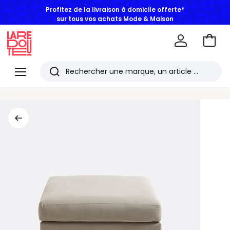
Profitez de la livraison à domicile offerte*
sur tous vos achats Mode & Maison
Aller
au
La
panie
Redoute
Menu
Rechercher
Les
derniers
articles
consultés