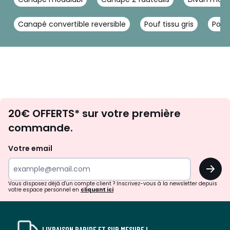
Canapé convertible reversible
Pouf tissu gris
Pouf 
Envie
20€ OFFERTS* sur votre première
d'inspirations
commande.
et
de
Votre email
surprises?
OK
!
Vous disposez déjà d'un compte client ? Inscrivez-vous à la newsletter depuis
votre espace personnel en
cliquant ici
LIVRAISON RAPIDE ET SUR MESURE !