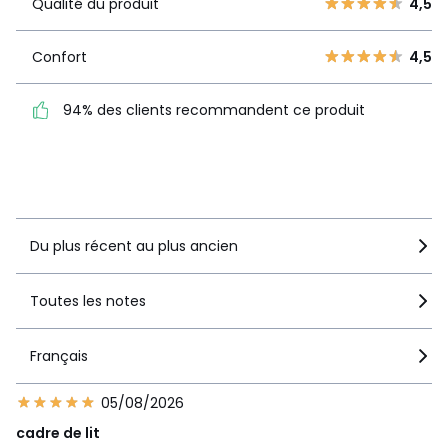
Qualité du produit
4,5
Qualité du
4,5
2
15
produit
1
17
Confort
4,5
Confort
4,5
94% des clients recommandent ce produit
94% des clients
recommandent ce produit
Voir le détail de la note
Du plus récent au plus ancien
Toutes les notes
Français
05/08/2026
cadre de lit