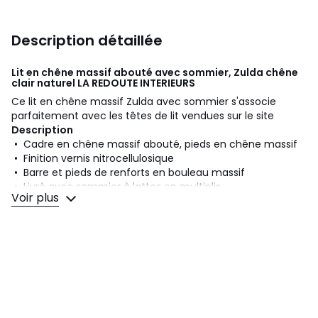
Description détaillée
Lit en chêne massif abouté avec sommier, Zulda chêne
clair naturel
LA REDOUTE INTERIEURS
Ce lit en chêne massif Zulda avec sommier s'associe
parfaitement avec les têtes de lit vendues sur le site
Description
• Cadre en chêne massif abouté, pieds en chêne massif
• Finition vernis nitrocellulosique
• Barre et pieds de renforts en bouleau massif
• Livré avec sommier à lattes en multiplis
Voir plus
Dimensions
En taille de couchage 140 x 190 cm
• Largeur : 150 cm
• Longueur : 200 cm
• Hauteur : 35 cm
En taille de couchage 140 x 200 cm
• Largeur : 150 cm