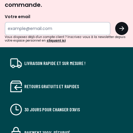
commande.
et
de
Votre email
surprises?
OK
!
Vous disposez déjà d'un compte client ? Inscrivez-vous à la newsletter depuis
votre espace personnel en
cliquant ici
LIVRAISON RAPIDE ET SUR MESURE !
RETOURS GRATUITS ET RAPIDES
30 JOURS POUR CHANGER D'AVIS
PAIEMENT 100% SÉCURISÉ