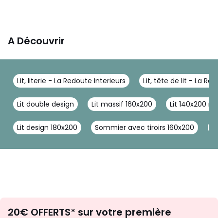
A Découvrir
Lit, literie - La Redoute Interieurs
Lit, tête de lit - La Re
Lit double design
Lit massif 160x200
Lit 140x200 m
Lit design 180x200
Sommier avec tiroirs 160x200
L
Envie
20€ OFFERTS* sur votre première
d'inspirations