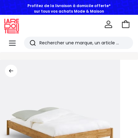
Profitez de la livraison à domicile offerte*
sur tous vos achats Mode & Maison
Aller
au
La
panie
Redoute
Menu
Rechercher
Les
derniers
articles
consultés