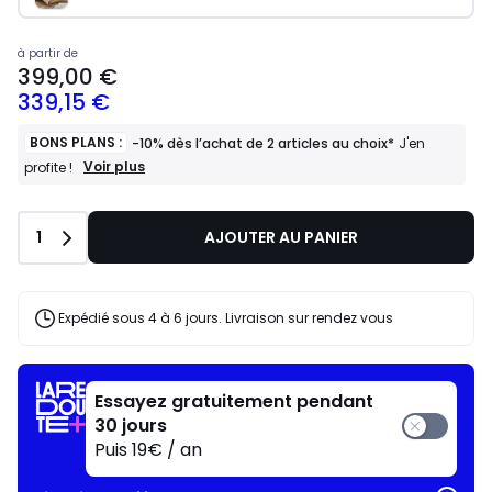
à partir de
399,00 €
339,15 €
BONS PLANS :
-10% dès l’achat de 2 articles au choix*
J'en
BONS
Voir plus
profite !
PLANS
:
-10%
Quantité
1
AJOUTER AU PANIER
dès
l’achat
de
2
articles
Expédié sous 4 à 6 jours. Livraison sur rendez vous
au
choix*
J'en
profite
Essayez gratuitement pendant
!
30 jours
Puis 19€ / an