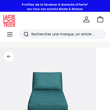
Profitez de la livraison à domicile offerte*
sur tous vos achats Mode & Maison
Aller
au
La
panie
Redoute
Menu
Rechercher
Les
derniers
articles
consultés