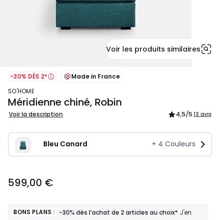
Voir les produits similaires
-30% DÈS 2*
Made in France
SO'HOME
Méridienne chiné, Robin
Voir la description
4,5
/5
13 avis
Bleu Canard
+
4
Couleurs
599,00
599,00 €
€.
BONS PLANS :
-30% dès l’achat de 2 articles au choix*
J'en