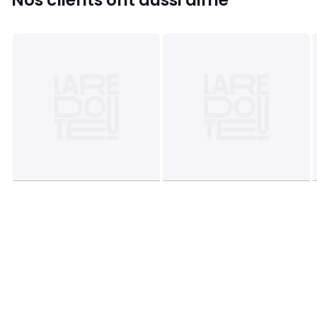
• Entièrement déhoussable : coussin par fermeture à
glissière, structure par bande auto-agrippante.
• Nettoyage à sec.
Qualité
• Garantie commerciale La Redoute 5 ans : structure
• Garantie légale 2 ans : revêtement
Livraison
• Ce produit sera livré chez vous, sur rendez-vous.
Attention ! Veuillez vérifier que les ouvertures (portes,
escaliers, ascenseurs) permettront le passage du colis lors
de la livraison.
Dimensions et poids des colis :
1 colis
• L142 x H81 x P70 cm
• 29 kg
Couleurs
Bleu Canard, Naturel, Gris Clair, Gris
Anthracite, Taupe