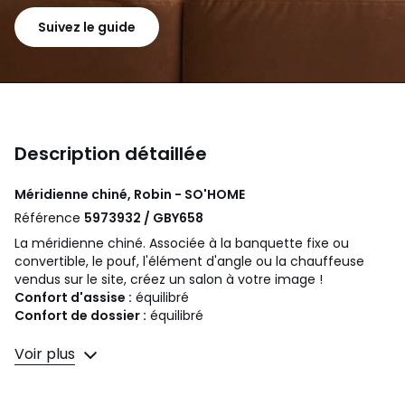
Suivez le guide
Description détaillée
Méridienne chiné, Robin - SO'HOME
Référence
5973932 / GBY658
La méridienne chiné. Associée à la banquette fixe ou
convertible, le pouf, l'élément d'angle ou la chauffeuse
vendus sur le site, créez un salon à votre image !
Confort d'assise :
équilibré
Confort de dossier :
équilibré
Dimensions
Voir plus
• Longueur : 68 cm
• Hauteur : 86 cm