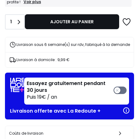
BONS
Voir plus
profite !
PLANS
:
-30%
Quantité
1
AJOUTER AU PANIER
dès
l’achat
de
2
articles
Livraison sous 6 semaine(s) sur rdv, fabriqué à la demande
au
choix*
J'en
Livraison à domicile :
9,99 €
profite
!
Essayez gratuitement pendant
30 jours
Puis 19€ / an
Livraison offerte avec La Redoute +
Coûts de livraison