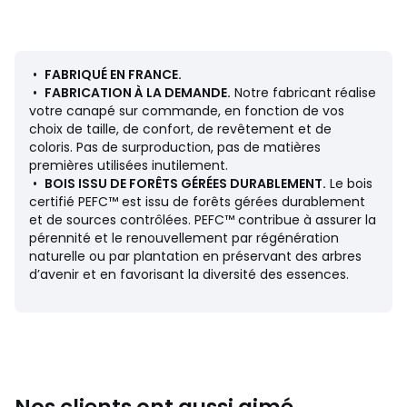
• Profondeur : 140 cm
• Assise : L68 x H43 x P118 cm
Description
• Revêtement chiné 100% polyester (343 gr/m²)
•
FABRIQUÉ EN FRANCE.
• Échantillons de tissus disponibles sur le site, tapez
•
FABRICATION À LA DEMANDE.
Notre fabricant réalise
"Échantillons Robin" dans le moteur de recherche.
votre canapé sur commande, en fonction de vos
• Système d'accrochage des différents éléments Robin
choix de taille, de confort, de revêtement et de
par bande auto-agrippante double face et amovible.
coloris. Pas de surproduction, pas de matières
• Structure en hêtre massif. Bois certifiés PEFC™
premières utilisées inutilement.
• Caisse en panneaux de particules
•
BOIS ISSU DE FORÊTS GÉRÉES DURABLEMENT.
Le bois
• Suspensions sangles élastiquées entrecroisées.
certifié PEFC™ est issu de forêts gérées durablement
• Pieds en bouleau teinté wengé, haut. 4,5 cm.
et de sources contrôlées. PEFC™ contribue à assurer la
pérennité et le renouvellement par régénération
Garnissage
naturelle ou par plantation en préservant des arbres
• Coussins d'assise garnis de mousse Comfort Bultex®x 37
d’avenir et en favorisant la diversité des essences.
kg/m³ et pour un meilleur accueil, une calotte haute
résilience de 23 kg/m³ et une calotte de 17 kg/m³.
• Coussins de dossier flocons de mousse polyéther.
• Carcasse garnie de mousse polyéther 20kg/m³, ép. 2
cm.
Entretien
Nos clients ont aussi aimé