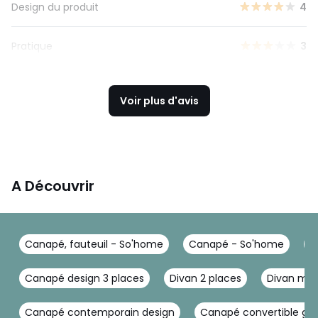
Design du produit
4
Pratique
3
Voir plus d'avis
A Découvrir
Canapé, fauteuil - So'home
Canapé - So'home
C
Canapé design 3 places
Divan 2 places
Divan mo
Canapé contemporain design
Canapé convertible gris 