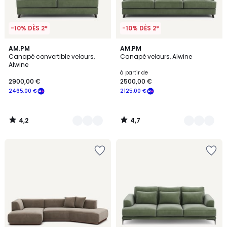
-10% DÈS 2*
-10% DÈS 2*
4,2
4,7
15
AM.PM
15
AM.PM
/ 5
/ 5
Canapé convertible velours,
Canapé velours, Alwine
Couleurs
Couleurs
Alwine
à partir de
2900,00 €
2500,00 €
2465,00 €
2125,00 €
4,2
4,7
/
/
5
5