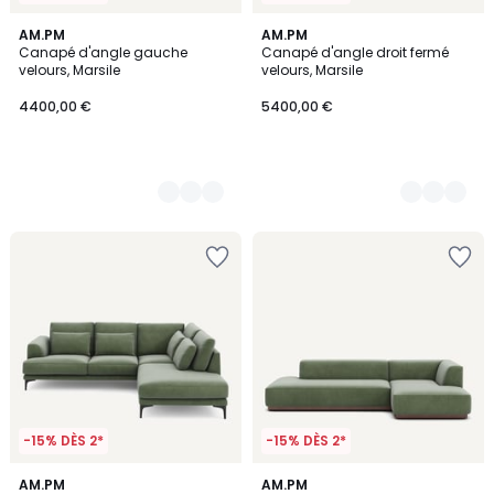
17
AM.PM
17
AM.PM
Canapé d'angle gauche
Canapé d'angle droit fermé
Couleurs
Couleurs
velours, Marsile
velours, Marsile
4400,00 €
5400,00 €
-15% DÈS 2*
-15% DÈS 2*
5
5
17
AM.PM
15
AM.PM