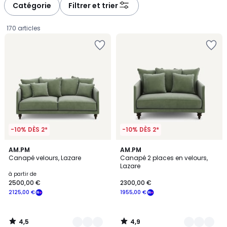
à
à
Catégorie
Filtrer et trier
gauche
droite
170 articles
-10% DÈS 2*
-10% DÈS 2*
4,5
4,9
16
AM.PM
16
AM.PM
/ 5
/ 5
Canapé velours, Lazare
Canapé 2 places en velours,
Couleurs
Couleurs
Lazare
Prix
à partir de
2500,00 €
2300,00 €
à
2125,00 €
1955,00 €
partir
de
2500,00
4,5
4,9
€
/
/