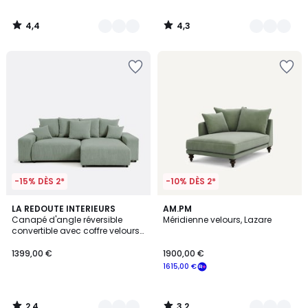
4,4
4,3
/
/
5
5
-15% DÈS 2*
-10% DÈS 2*
2,4
3,2
6
LA REDOUTE INTERIEURS
16
AM.PM
/ 5
/ 5
Canapé d'angle réversible
Méridienne velours, Lazare
Couleurs
Couleurs
convertible avec coffre velours
moyennes côtes, LOMI
1399,00 €
1900,00 €
1615,00 €
2,4
3,2