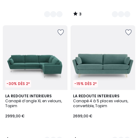
3
/
5
-30% DÈS 2*
-15% DÈS 2*
5
3
6
LA REDOUTE INTERIEURS
6
LA REDOUTE INTERIEURS
/
/
Canapé d’angle XL en velours,
Canapé 4 à 5 places velours,
Couleurs
Couleurs
5
5
Topim
convertible, Topim
2999,00 €
2699,00 €