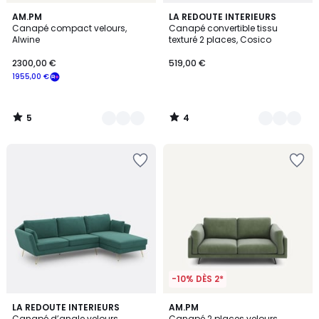
5
4
15
AM.PM
2
LA REDOUTE INTERIEURS
/
/
Canapé compact velours,
Canapé convertible tissu
Couleurs
Couleurs
5
5
Alwine
texturé 2 places, Cosico
2300,00 €
519,00 €
1955,00 €
5
4
/
/
5
5
-10% DÈS 2*
3,4
3
6
LA REDOUTE INTERIEURS
18
AM.PM
/ 5
/
Canapé d’angle velours
Canapé 2 places velours,