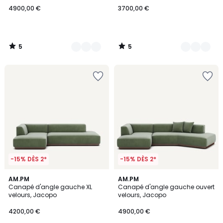
4900,00 €
3700,00 €
5
5
/
/
5
5
-15% DÈS 2*
-15% DÈS 2*
5
5
15
AM.PM
15
AM.PM
/
/
Canapé d'angle gauche XL
Canapé d'angle gauche ouvert
Couleurs
Couleurs
5
5
velours, Jacopo
velours, Jacopo
4200,00 €
4900,00 €