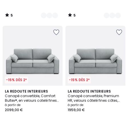
5
5
/
/
5
5
-15% DÈS 2*
-15% DÈS 2*
5
5
LA REDOUTE INTERIEURS
5
LA REDOUTE INTERIEURS
/
Canapé convertible, Comfort
Canapé convertible, Premium
Couleurs
Couleurs
5
Bultex®, en velours cotelé fines
HR, velours côtelé fines côtes,
cotes, CECILIA
CECILIA
à partir de
à partir de
2099,00 €
1959,00 €