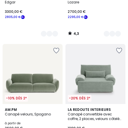
Edgar
Lazare
3300,00 €
2700,00 €
2805,00 €
2295,00 €
4,3
/
5
-10% DÈS 2*
-20% DÈS 2*
5
4
15
AM.PM
7
LA REDOUTE INTERIEURS
/
/
Canapé velours, Spogano
Canapé convertible avec
Couleurs
Couleurs
5
5
coffre, 2 places, velours côtelé
moyennes côtes,MAONA
à partir de