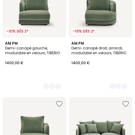
-10% DÈS 2*
-10% DÈS 2*
14
AM.PM
14
AM.PM
Demi-canapé gauche,
Demi-canapé droit, arrondi,
Couleurs
Couleurs
modulable en velours, TIBERIO
modulable en velours, TIBERIO
1400,00 €
1400,00 €