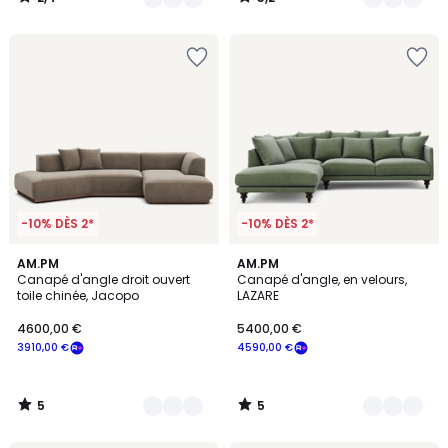
/
/
5
5
-10% DÈS 2*
-10% DÈS 2*
5
5
7
AM.PM
16
AM.PM
/
/
Canapé d'angle droit ouvert
Canapé d'angle, en velours,
Couleurs
Couleurs
5
5
toile chinée, Jacopo
LAZARE
4600,00 €
5400,00 €
3910,00 €
4590,00 €
5
5
/
/
5
5