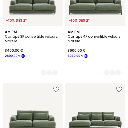
-10% DÈS 2*
-10% DÈS 2*
17
AM.PM
17
AM.PM
Canapé 3P convertible velours,
Canapé 4P convertible velours,
Couleurs
Couleurs
Marsile
Marsile
3400,00 €
3600,00 €
2890,00 €
3060,00 €