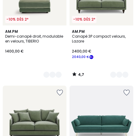
-10% DÈS 2*
-10% DÈS 2*
4,7
14
AM.PM
16
AM.PM
/ 5
Demi-canapé droit, modulable
Canapé 3P compact velours,
Couleurs
Couleurs
en velours, TIBERIO
Lazare
1400,00 €
2400,00 €
2040,00 €
4,7
/
5