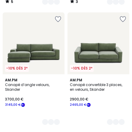
5
3
/
/
5
5
-10% DÈS 2*
-10% DÈS 2*
15
AM.PM
15
AM.PM
Canapé d’angle velours,
Canapé convertible 3 places,
Couleurs
Couleurs
Skander
en velours, Skander
3700,00 €
2900,00 €
3145,00 €
2465,00 €