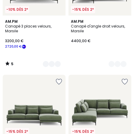
-10% DÈS 2*
-15% DÈS 2*
5
17
AM.PM
17
AM.PM
/
Canapé 3 places velours,
Canapé d'angle droit velours,
Couleurs
Couleurs
5
Marsile
Marsile
3200,00 €
4400,00 €
2720,00 €
5
/
5
-15% DÈS 2*
-15% DÈS 2*