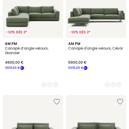
-10% DÈS 2*
-10% DÈS 2*
15
AM.PM
18
AM.PM
Canapé d’angle velours,
Canapé d'angle velours, César
Couleurs
Couleurs
Skander
4600,00 €
5900,00 €
3910,00 €
5015,00 €