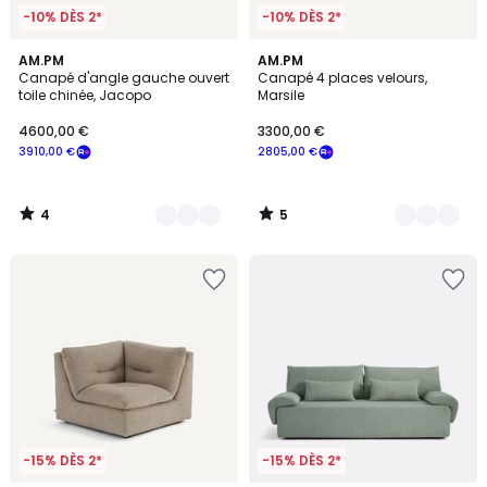
-10% DÈS 2*
-10% DÈS 2*
4
5
7
AM.PM
17
AM.PM
/
/
Canapé d'angle gauche ouvert
Canapé 4 places velours,
Couleurs
Couleurs
5
5
toile chinée, Jacopo
Marsile
4600,00 €
3300,00 €
3910,00 €
2805,00 €
4
5
/
/
5
5
-15% DÈS 2*
-15% DÈS 2*