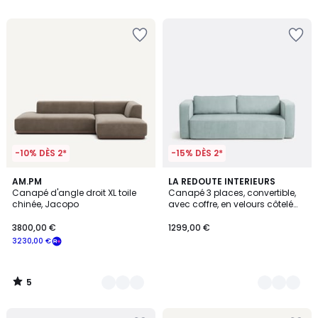
5
5
souscrivez
à
notre
programme
pour
payer
à
la
place
2125,00
€.
-10% DÈS 2*
-15% DÈS 2*
5
7
AM.PM
3
LA REDOUTE INTERIEURS
/
Canapé d'angle droit XL toile
Canapé 3 places, convertible,
Couleurs
Couleurs
5
chinée, Jacopo
avec coffre, en velours côtelé
fines côtes, AMEDEA
3800,00 €
1299,00 €
3230,00 €
5
/
5