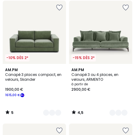
-10% DÈS 2*
-15% DÈS 2*
5
4,5
15
AM.PM
14
AM.PM
/
/ 5
Canapé 3 places compact, en
Canapé 3 ou 4 places, en
Couleurs
Couleurs
5
velours, Skander
velours, ARMENTO
à partir de
1900,00 €
2900,00 €
1615,00 €
5
4,5
/
/
5
5