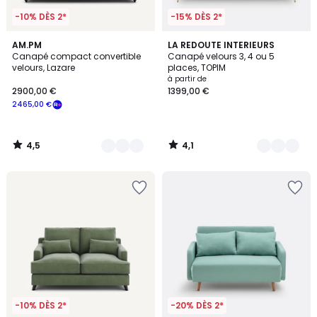
-10% DÈS 2*
-15% DÈS 2*
4,5
4,1
16
AM.PM
6
LA REDOUTE INTERIEURS
/ 5
/ 5
Canapé compact convertible
Canapé velours 3, 4 ou 5
Couleurs
Couleurs
velours, Lazare
places, TOPIM
à partir de
2900,00 €
1399,00 €
2465,00 €
4,5
4,1
/
/
5
5
-10% DÈS 2*
-20% DÈS 2*