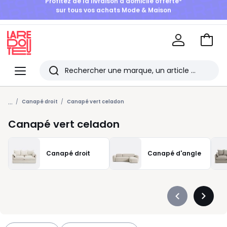
BONS PLANS | Jusqu'à -50% dès 2 articles*
Aller
au
La
panie
Redoute
Menu
Rechercher
Les
...
derniers
Canapé droit
Canapé vert celadon
articles
Canapé vert celadon
consultés
Canapé droit
Canapé d'angle
Précédent
Suivan
-
-
défiler
défiler