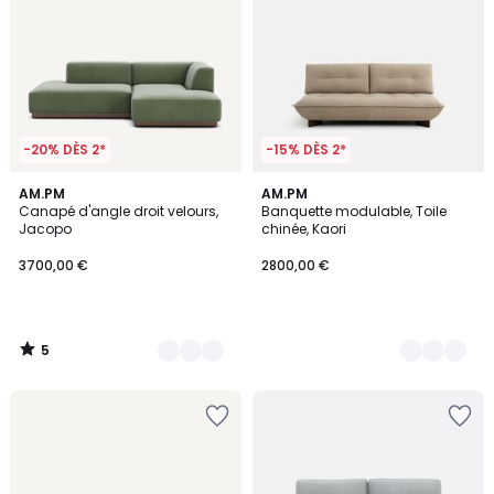
-20% DÈS 2*
-15% DÈS 2*
5
15
AM.PM
7
AM.PM
/
Canapé d'angle droit velours,
Banquette modulable, Toile
Couleurs
Couleurs
5
Jacopo
chinée, Kaori
3700,00 €
2800,00 €
5
/
5