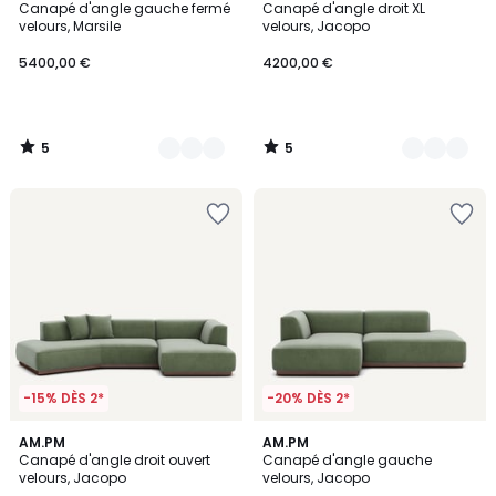
/
/
Canapé d'angle gauche fermé
Canapé d'angle droit XL
Couleurs
Couleurs
5
5
velours, Marsile
velours, Jacopo
5400,00 €
4200,00 €
5
5
/
/
5
5
-15% DÈS 2*
-20% DÈS 2*
5
5
15
AM.PM
15
AM.PM
/
/
Canapé d'angle droit ouvert
Canapé d'angle gauche
Couleurs
Couleurs
5
5
velours, Jacopo
velours, Jacopo