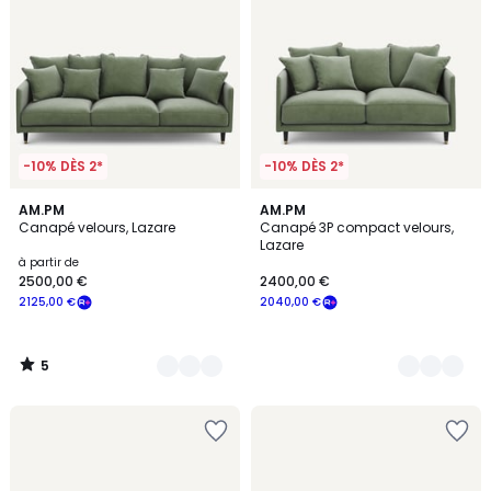
-10% DÈS 2*
-10% DÈS 2*
5
19
AM.PM
19
AM.PM
/
Canapé velours, Lazare
Canapé 3P compact velours,
Couleurs
Couleurs
5
Lazare
à partir de
2500,00 €
2400,00 €
2125,00 €
2040,00 €
5
/
5