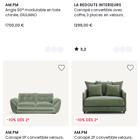
3,2
7
AM.PM
7
LA REDOUTE INTERIEURS
/ 5
Angle 90° modulable en toile
Canapé convertible avec
Couleurs
Couleurs
chinée, GIULIANO
coffre, 3 places en velours
côtelé moyennes côtes, MAONA
1700,00 €
1299,00 €
3,2
/
5
-10% DÈS 2*
-10% DÈS 2*
4,3
14
AM.PM
16
AM.PM
/ 5
Canapé 3P convertible velours,
Canapé 2P convertible velours,
Couleurs
Couleurs