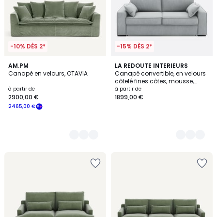
-10% DÈS 2*
-15% DÈS 2*
14
AM.PM
5
LA REDOUTE INTERIEURS
Canapé en velours, OTAVIA
Canapé convertible, en velours
Couleurs
Couleurs
côtelé fines côtes, mousse,
CECILIA
à partir de
à partir de
2900,00 €
1899,00 €
2465,00 €