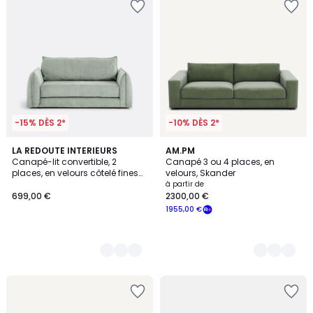
-15% DÈS 2*
-10% DÈS 2*
6
LA REDOUTE INTERIEURS
15
AM.PM
Canapé-lit convertible, 2
Canapé 3 ou 4 places, en
Couleurs
Couleurs
places, en velours côtelé fines
velours, Skander
côtes, TIKI
à partir de
699,00 €
2300,00 €
1955,00 €