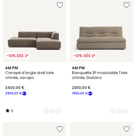
-10% DÈS 2*
-10% DÈS 2*
1
7
AM.PM
7
AM.PM
/
Canapé d'angle droit toile
Banquette 3P modulable Toile
Couleurs
Couleurs
5
chinée, Jacopo
chinée, Giuliano
3400,00 €
2300,00 €
2890,00 €
1955,00 €
1
/
5