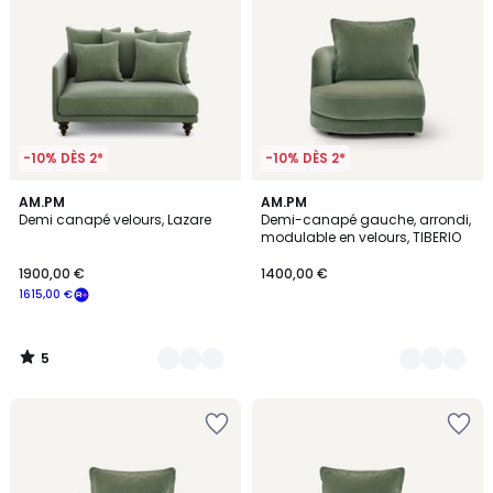
-10% DÈS 2*
-10% DÈS 2*
5
16
AM.PM
14
AM.PM
/
Demi canapé velours, Lazare
Demi-canapé gauche, arrondi,
Couleurs
Couleurs
5
modulable en velours, TIBERIO
1900,00 €
1400,00 €
1615,00 €
5
/
5