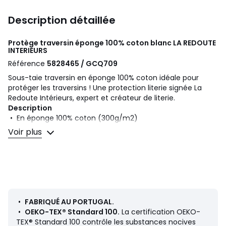
Description détaillée
Protège traversin éponge 100% coton blanc
LA REDOUTE
INTERIEURS
Référence
5828465 / GCQ709
Sous-taie traversin en éponge 100% coton idéale pour
protéger les traversins ! Une protection literie signée La
Redoute Intérieurs, expert et créateur de literie.
Description
• En éponge 100% coton (300g/m2)
• Elastiquée aux 2 extrémités
Voir plus
Qualité
• Conjuguant confort et facilité d’entretien, la protection
literie La Redoute Intérieurs vous permet de prolonger la
durée de vie de vos matelas et oreillers. Belles nuits en
perspective.
•
FABRIQUÉ AU PORTUGAL.
Entretien
•
OEKO-TEX® Standard 100.
La certification OEKO-
• Température de lavage 60°.
TEX® Standard 100 contrôle les substances nocives