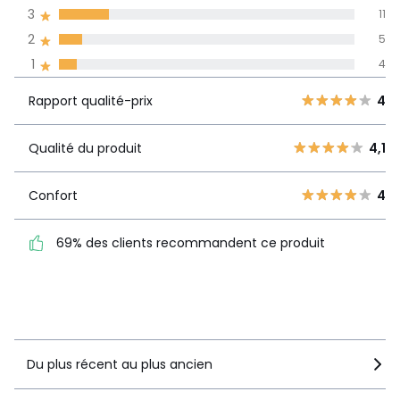
pays
3
11
2
5
Avis 100% certifiés,
1
4
La Redoute s'engage
Rapport
5
30
4
Rapport qualité-prix
4
qualité-prix
4
14
3
11
Qualité du produit
4,1
Qualité du
4,1
2
5
produit
1
4
Confort
4
Confort
4
69% des clients recommandent ce produit
69% des clients
recommandent ce produit
Voir le détail de la note
Du plus récent au plus ancien