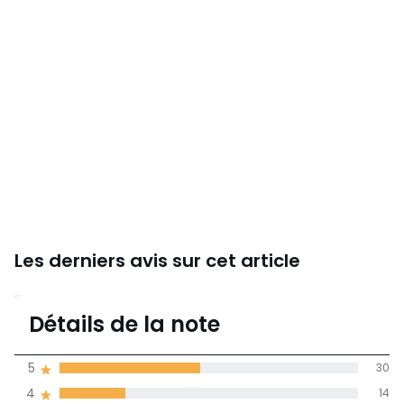
Les derniers avis sur cet article
4
Détails de la note
64 avis
de moyenne
5
30
obtenue sur
4
14
l'ensemble des