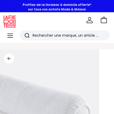
Profitez de la livraison à domicile offerte*
sur tous vos achats Mode & Maison
Aller
au
La
panie
Redoute
Menu
Rechercher
Les
derniers
articles
consultés