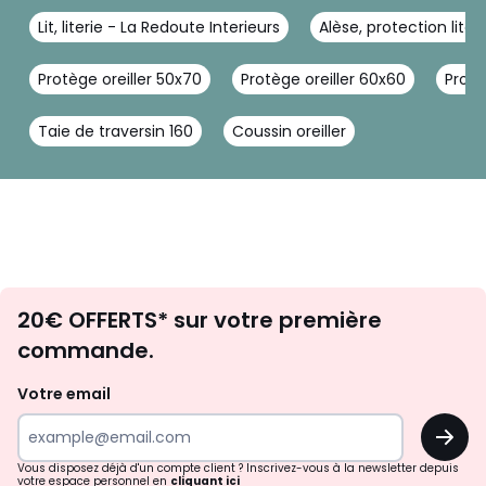
Lit, literie - La Redoute Interieurs
Alèse, protection liter
Protège oreiller 50x70
Protège oreiller 60x60
Protè
Taie de traversin 160
Coussin oreiller
Envie
20€ OFFERTS* sur votre première
d'inspirations
commande.
et
de
Votre email
surprises?
OK
!
Vous disposez déjà d'un compte client ? Inscrivez-vous à la newsletter depuis
votre espace personnel en
cliquant ici