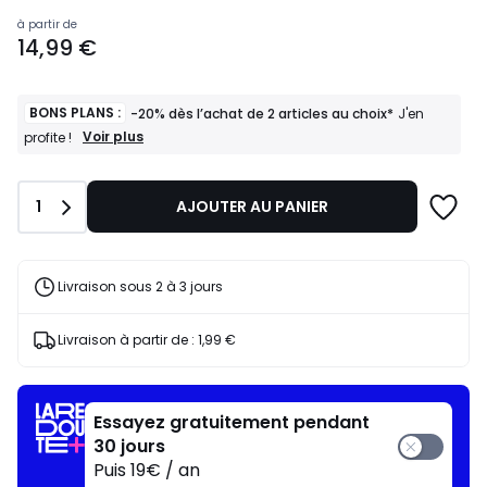
Prix
à partir de
14,99 €
à
partir
de
14,99
BONS PLANS :
-20% dès l’achat de 2 articles au choix*
J'en
€.
BONS
Voir plus
profite !
PLANS
:
-20%
Quantité
1
AJOUTER AU PANIER
dès
l’achat
de
2
articles
Livraison sous 2 à 3 jours
au
choix*
J'en
Livraison à partir de :
1,99 €
profite
!
Essayez gratuitement pendant
30 jours
Puis 19€ / an