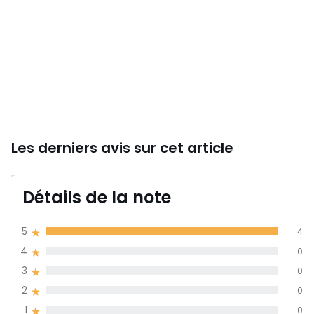
Les derniers avis sur cet article
5
Détails de la note
4 avis
de moyenne
5
4
obtenue sur
4
0
l'ensemble des
pays
3
0
2
0
Avis 100% certifiés,
1
0