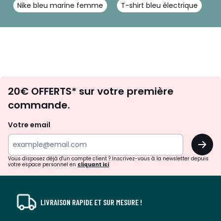
Nike bleu marine femme
T-shirt bleu électrique
T
Envie
20€ OFFERTS* sur votre première
d'inspirations
commande.
et
de
Votre email
surprises?
OK
!
Vous disposez déjà d'un compte client ? Inscrivez-vous à la newsletter depuis
votre espace personnel en
cliquant ici
LIVRAISON RAPIDE ET SUR MESURE !