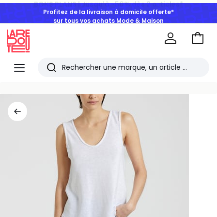
Profitez de la livraison à domicile offerte*
sur tous vos achats Mode & Maison
Aller
au
La
panie
Redoute
Menu
Rechercher
Les
derniers
articles
consultés