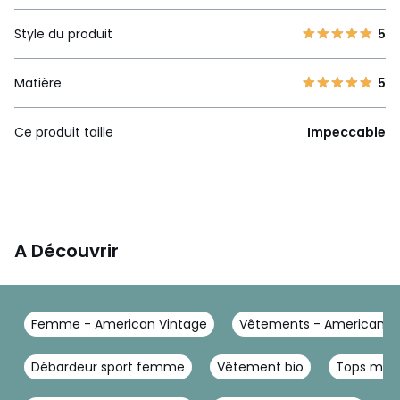
Style du produit
5
Matière
5
Ce produit taille
Impeccable
A Découvrir
Femme - American Vintage
Vêtements - American V
Débardeur sport femme
Vêtement bio
Tops man