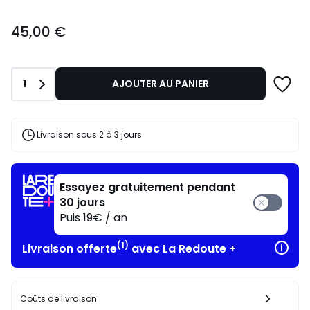
45,00
45,00 €
€.
Quantité
1
AJOUTER AU PANIER
Livraison sous 2 à 3 jours
Essayez gratuitement pendant
30 jours
Puis 19€ / an
(1)
Livraison offerte
avec La Redoute +
Coûts de livraison