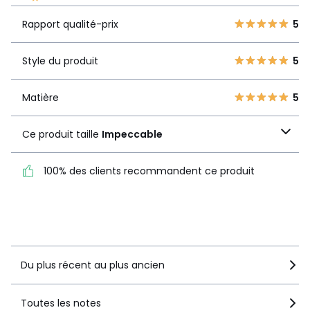
La Redoute s'engage
Rapport
5
4
5
Rapport qualité-prix
5
qualité-prix
4
0
3
0
Style du produit
5
Style du produit
5
2
0
1
0
Matière
5
Matière
5
Ce produit taille
Ce produit taille
Impeccable
Impeccable
100% des clients recommandent ce produit
100% des clients
recommandent ce produit
Voir le détail de la note
Du plus récent au plus ancien
Toutes les notes