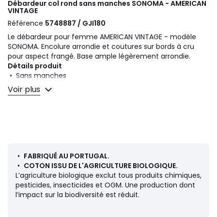
Débardeur col rond sans manches SONOMA - AMERICAN
VINTAGE
Référence
5748887 / GJI180
Le débardeur pour femme AMERICAN VINTAGE - modèle
SONOMA. Encolure arrondie et coutures sur bords à cru
pour aspect frangé. Base ample légèrement arrondie.
Détails produit
• Sans manches
• Col rond
Voir plus
Composition et Entretien
• 100% coton
• Pour l'entretien, merci de vous référer aux indications
figurant sur l'étiquette du produit
•
FABRIQUÉ AU PORTUGAL.
•
COTON ISSU DE L'AGRICULTURE BIOLOGIQUE.
Couleurs
Blanc, Noir, Beige
L’agriculture biologique exclut tous produits chimiques,
Tailles
S, M, L
pesticides, insecticides et OGM. Une production dont
l’impact sur la biodiversité est réduit.