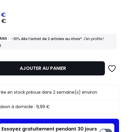
 €
 €
z
ANS :
-10% dès l’achat de 2 articles au choix*
J'en profite !
mme
s
AJOUTER AU PANIER
rée en stock prévue dans 2 semaine(s) environ
raison à domicile :
9,99 €
Essayez gratuitement pendant 30 jours