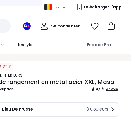
Télécharger l'app
FR
Mon
Se connecter
Mon
Voir
Aller
compte
espace
ma
au
La
wishlist
panier
ers
Lifestyle
Espace Pro
Redoute
+
S 2*
E INTERIEURS
de rangement en métal acier XXL, Masa
scription
4,5
/5
37 avis
Bleu De Prusse
+
3
Couleurs
ité