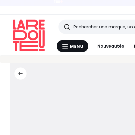
BONS PLANS |
Rechercher
Les
Nouveautés
MENU
Menu
derniers
La
Redoute
articles
consultés