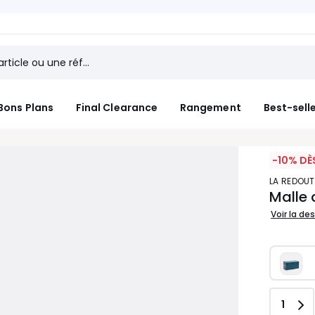
 Jusqu'à -50% dès 2 articles*
Bons Plans
Final Clearance
Rangement
Best-sell
-10% DÈ
LA REDOUT
Malle 
Voir la de
Quant
1