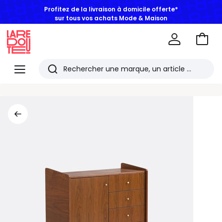
Profitez de la livraison à domicile offerte*
sur tous vos achats Mode & Maison
Aller
au
La
panie
Redoute
Menu
Rechercher
Les
derniers
articles
consultés