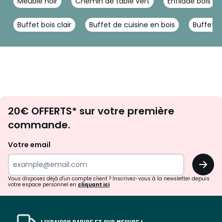
Meuble noir
Chemin de table vert
Enfilade bois
Buffet bois clair
Buffet de cuisine en bois
Buffet h
Envie
20€ OFFERTS* sur votre première
d'inspirations
commande.
et
de
Votre email
surprises?
OK
!
Vous disposez déjà d'un compte client ? Inscrivez-vous à la newsletter depuis
votre espace personnel en
cliquant ici