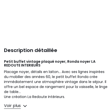
Description détaillée
Petit buffet vintage plaqué noyer, Ronda noyer
LA
REDOUTE INTERIEURS
Placage noyer, détails en laiton... Avec ses lignes inspirées
du mobilier des années 60, le petit buffet Ronda crée
immédiatement une atmosphère vintage dans le séjour. Il
offre un bel espace de rangement pour la vaisselle, le linge
de table...
Une création La Redoute Intérieurs.
Voir plus
Description
• 1 tablette amovible et réglable derrière la porte