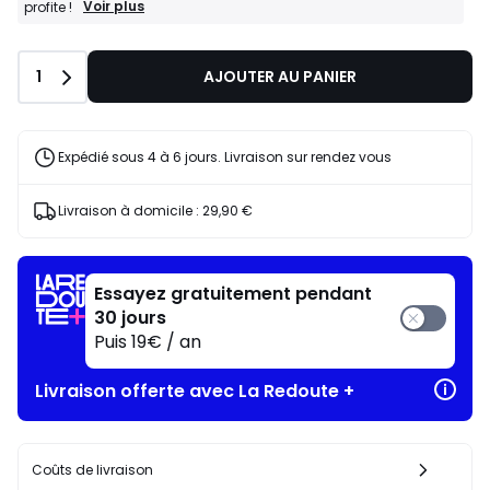
BONS
Voir plus
profite !
PLANS
:
-30%
Quantité
1
AJOUTER AU PANIER
dès
l’achat
de
2
articles
Expédié sous 4 à 6 jours. Livraison sur rendez vous
au
choix*
J'en
Livraison à domicile :
29,90 €
profite
!
Essayez gratuitement pendant
30 jours
Puis 19€ / an
Livraison offerte avec La Redoute +
Coûts de livraison