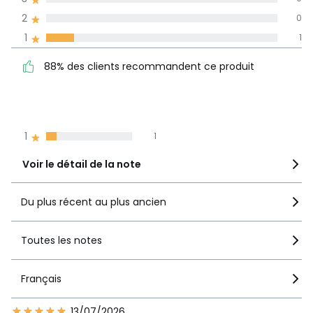
Tailles
Taille unique
2
0
Téléchargements
Avis 100% certifiés,
1
1
La Redoute s'engage
Plan(s) de montage
88% des clients
5
6
88% des clients recommandent ce produit
recommandent ce produit
4
1
3
0
2
0
1
1
Voir le détail de la note
Du plus récent au plus ancien
Toutes les notes
Français
13/07/2026