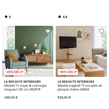
5
4,8
/
/
5
5
-25% DÈS 2*
-25% DÈS 2*
4,6
LA REDOUTE INTERIEURS
LA REDOUTE INTERIEURS
/ 5
Meuble TV noyer et cannage,
Meuble support TV sur pied, en
longueur 125 cm, REDPOP
plaqué chêne, GENNA
499,00 €
529,00 €