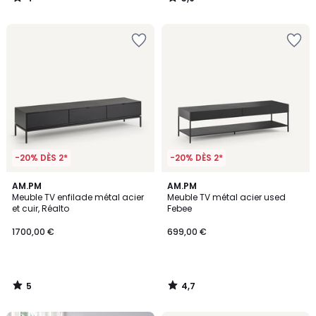
/
/
5
5
-20% DÈS 2*
-20% DÈS 2*
5
4,7
AM.PM
AM.PM
/
/ 5
Meuble TV enfilade métal acier
Meuble TV métal acier used
5
et cuir, Réalto
Febee
1700,00 €
699,00 €
5
4,7
/
/
5
5