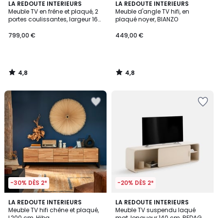
4,8
4,8
LA REDOUTE INTERIEURS
LA REDOUTE INTERIEURS
/ 5
/ 5
Meuble TV en frêne et plaqué, 2
Meuble d'angle TV hifi, en
portes coulissantes, largeur 160
plaqué noyer, BIANZO
cm, WAPONG
799,00 €
449,00 €
4,8
4,8
/
/
5
5
-30% DÈS 2*
-20% DÈS 2*
4,8
LA REDOUTE INTERIEURS
2
LA REDOUTE INTERIEURS
/ 5
Meuble TV hifi chêne et plaqué,
Meuble TV suspendu laqué
Couleurs
L200 cm, Hiba
mat, longueur 140 cm, REDAG