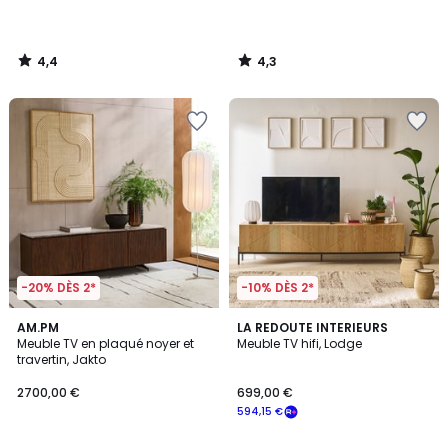
4,4
4,3
/
/
5
5
-20% DÈS 2*
-10% DÈS 2*
4,6
AM.PM
LA REDOUTE INTERIEURS
/ 5
Meuble TV en plaqué noyer et
Meuble TV hifi, Lodge
travertin, Jakto
2700,00 €
699,00 €
594,15 €