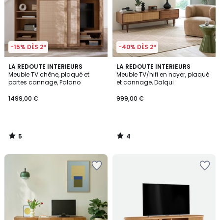
-15% DÈS 2*
-40% DÈS 2*
5
4
LA REDOUTE INTERIEURS
LA REDOUTE INTERIEURS
/
/
Meuble TV chêne, plaqué et
Meuble TV/hifi en noyer, plaqué
5
5
portes cannage, Palano
et cannage, Dalqui
1499,00 €
999,00 €
5
4
/
/
5
5