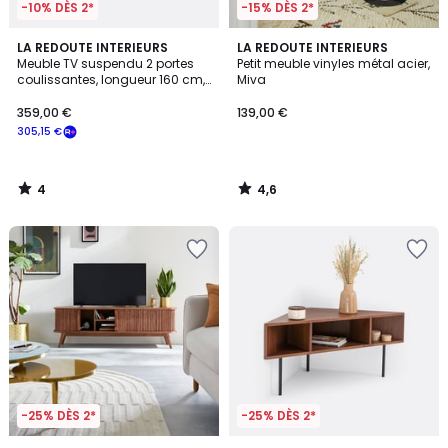
-10% DÈS 2*
-15% DÈS 2*
4
4,6
LA REDOUTE INTERIEURS
LA REDOUTE INTERIEURS
/
/ 5
Meuble TV suspendu 2 portes
Petit meuble vinyles métal acier,
5
coulissantes, longueur 160 cm,
Miva
MARCELINO
359,00 €
139,00 €
305,15 €
4
4,6
/
/
5
5
-25% DÈS 2*
-25% DÈS 2*