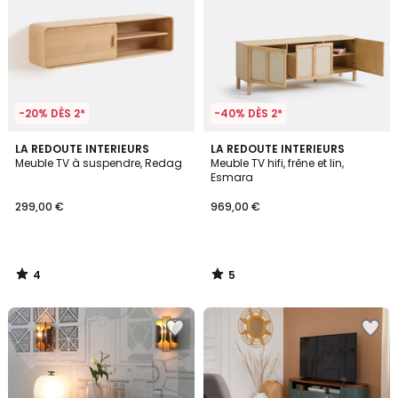
-20% DÈS 2*
-40% DÈS 2*
4
5
LA REDOUTE INTERIEURS
LA REDOUTE INTERIEURS
/
/
Meuble TV à suspendre, Redag
Meuble TV hifi, frêne et lin,
5
5
Esmara
299,00 €
969,00 €
4
5
/
/
5
5