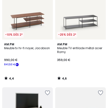
-10% DÈS 2*
-25% DÈS 2*
4,4
4,6
AM.PM
AM.PM
/ 5
/ 5
Meuble tv hi-fi noyer, Jacobson
Meuble TV enfilade métal acier
Romy
990,00 €
359,00 €
841,50 €
4,4
4,6
/
/
5
5