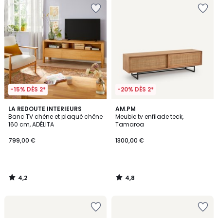
-15% DÈS 2*
-20% DÈS 2*
4,2
4,8
LA REDOUTE INTERIEURS
AM.PM
/ 5
/ 5
Banc TV chêne et plaqué chêne
Meuble tv enfilade teck,
160 cm, ADÉLITA
Tamaroa
799,00 €
1300,00 €
4,2
4,8
/
/
5
5