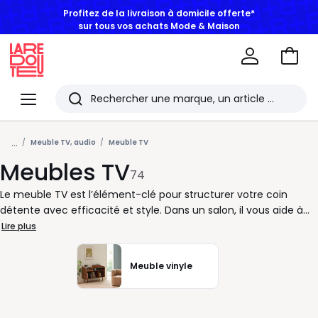
BONS PLANS | Jusqu'à -50% dès 2 articles*
Aller
au
La
panie
Redoute
Menu
Rechercher
Les
...
derniers
Meuble TV, audio
Meuble TV
Meubles TV
articles
74
consultés
Le meuble TV est l’élément-clé pour structurer votre coin
détente avec efficacité et style. Dans un salon, il vous aide à
organiser vos équipements tout en habillant l’espace avec
Lire plus
goût. Que vous préfériez un design épuré en blanc, un modèle
en bois massif ou une version plus contemporaine en noir,
Meuble vinyle
chaque meuble a son utilité et valorise votre pièce à vivre.
Pensé pour simplifier le quotidien, un bon meuble TV offre des
espaces de rangement bien pensés. Fini les télécommandes