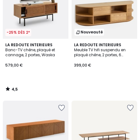
Nouveauté
-25% DÈS 2*
4,5
LA REDOUTE INTERIEURS
LA REDOUTE INTERIEURS
/ 5
Banc-TV chêne, plaqué et
Meuble TV hifi suspendu en
cannage, 2 portes, Waska
plaqué chêne, 2 portes, 6
niches, L160 cm, MADDY
579,00 €
399,00 €
4,5
/
5