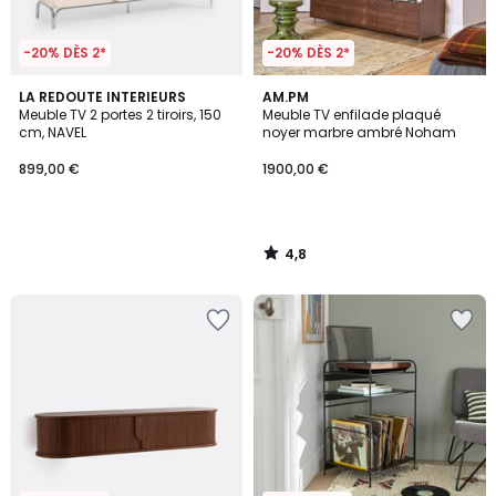
-20% DÈS 2*
-20% DÈS 2*
4,8
LA REDOUTE INTERIEURS
AM.PM
/ 5
Meuble TV 2 portes 2 tiroirs, 150
Meuble TV enfilade plaqué
cm, NAVEL
noyer marbre ambré Noham
899,00 €
1900,00 €
4,8
/
5