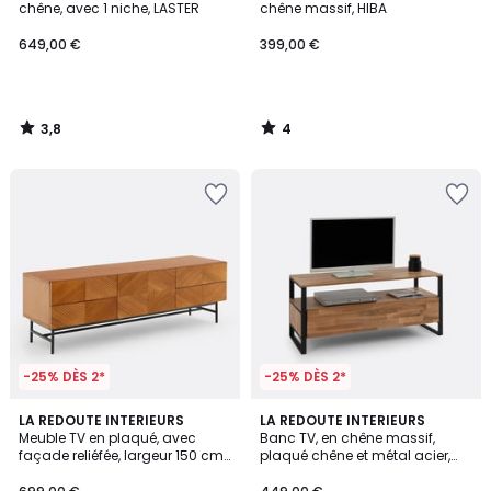
5
chêne, avec 1 niche, LASTER
chêne massif, HIBA
649,00 €
399,00 €
3,8
4
/
/
5
5
-25% DÈS 2*
-25% DÈS 2*
4
LA REDOUTE INTERIEURS
LA REDOUTE INTERIEURS
/
Meuble TV en plaqué, avec
Banc TV, en chêne massif,
5
façade reliéfée, largeur 150 cm,
plaqué chêne et métal acier,
JEREM
HIBA