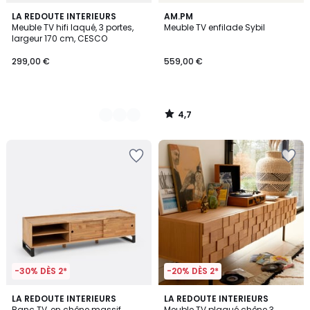
4,7
2
LA REDOUTE INTERIEURS
AM.PM
/ 5
Meuble TV hifi laqué, 3 portes,
Meuble TV enfilade Sybil
Couleurs
largeur 170 cm, CESCO
299,00 €
559,00 €
4,7
/
5
-30% DÈS 2*
-20% DÈS 2*
3,8
4,8
LA REDOUTE INTERIEURS
LA REDOUTE INTERIEURS
/ 5
/ 5
Banc TV, en chêne massif,
Meuble TV plaqué chêne 3