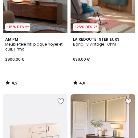
-15% DÈS 2*
-25% DÈS 2*
4,2
4,6
AM.PM
LA REDOUTE INTERIEURS
/ 5
/ 5
Meuble télé hifi plaqué noyer et
Banc TV vintage TOPIM
cuir, Firmo
2900,00 €
639,00 €
4,2
4,6
/
/
5
5