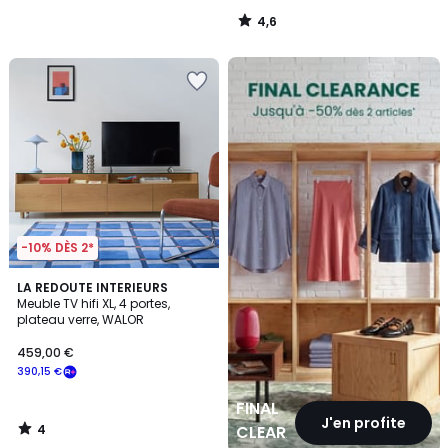
4,6
/
5
FINAL
CLEARANCE
-10% DÈS 2*
4
LA REDOUTE INTERIEURS
/
Meuble TV hifi XL, 4 portes,
5
plateau verre, WALOR
459,00 €
390,15 €
FINAL
J'en profite
4
CLEARANCE
/