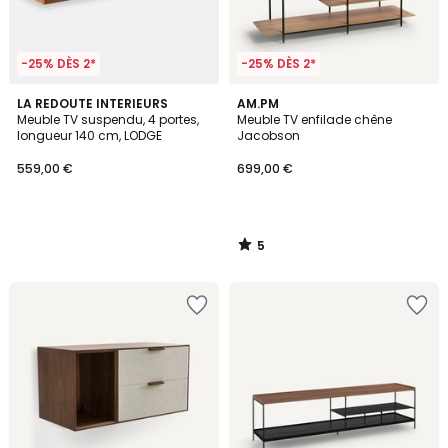
-25% DÈS 2*
-25% DÈS 2*
5
LA REDOUTE INTERIEURS
AM.PM
/
Meuble TV suspendu, 4 portes,
Meuble TV enfilade chêne
5
longueur 140 cm, LODGE
Jacobson
559,00 €
699,00 €
5
/
5