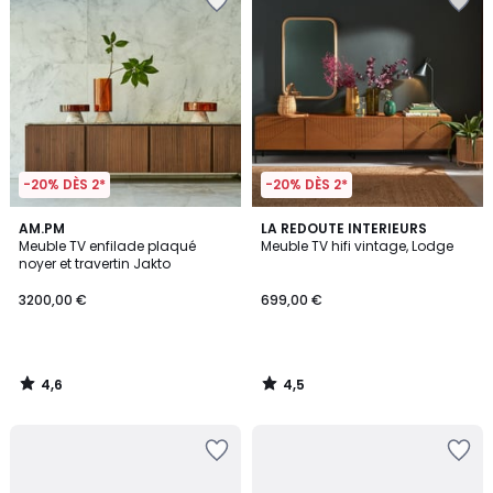
-20% DÈS 2*
-20% DÈS 2*
4,6
4,5
AM.PM
LA REDOUTE INTERIEURS
/ 5
/ 5
Meuble TV enfilade plaqué
Meuble TV hifi vintage, Lodge
noyer et travertin Jakto
3200,00 €
699,00 €
4,6
4,5
/
/
5
5