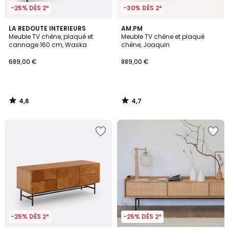
-25% DÈS 2*
-30% DÈS 2*
4,6
4,7
LA REDOUTE INTERIEURS
AM.PM
/ 5
/ 5
Meuble TV chêne, plaqué et
Meuble TV chêne et plaqué
cannage 160 cm, Waska
chêne, Joaquin
689,00 €
889,00 €
4,6
4,7
/
/
5
5
-25% DÈS 2*
-25% DÈS 2*