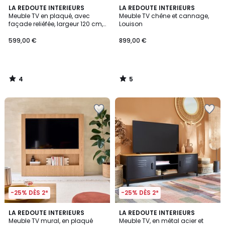
4
5
LA REDOUTE INTERIEURS
LA REDOUTE INTERIEURS
/
/
Meuble TV en plaqué, avec
Meuble TV chêne et cannage,
5
5
façade reliéfée, largeur 120 cm,
Louison
JEREM
599,00 €
899,00 €
4
5
/
/
5
5
-25% DÈS 2*
-25% DÈS 2*
3,8
4
LA REDOUTE INTERIEURS
LA REDOUTE INTERIEURS
/ 5
/
Meuble TV mural, en plaqué
Meuble TV, en métal acier et