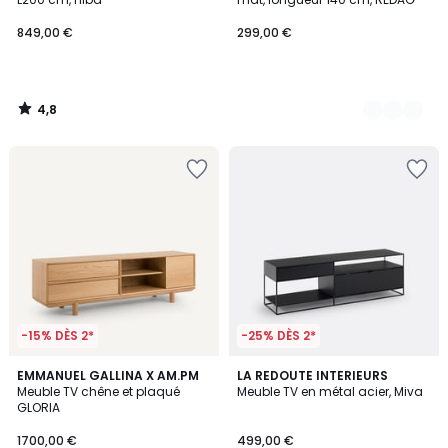
849,00 €
299,00 €
4,8
/
5
-15% DÈS 2*
-25% DÈS 2*
5
4,8
EMMANUEL GALLINA X AM.PM
LA REDOUTE INTERIEURS
/
/ 5
Meuble TV chêne et plaqué
Meuble TV en métal acier, Miva
5
GLORIA
1700,00 €
499,00 €