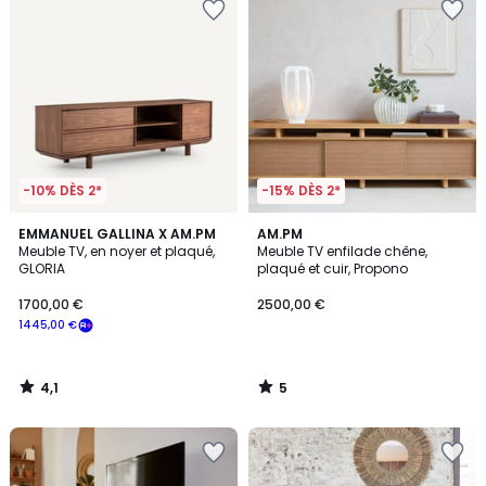
-10% DÈS 2*
-15% DÈS 2*
4,1
5
EMMANUEL GALLINA X AM.PM
AM.PM
/ 5
/
Meuble TV, en noyer et plaqué,
Meuble TV enfilade chêne,
5
GLORIA
plaqué et cuir, Propono
1700,00 €
2500,00 €
1445,00 €
4,1
5
/
/
5
5