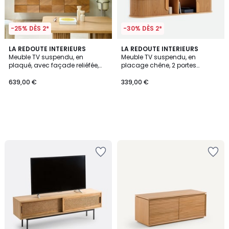
-25% DÈS 2*
-30% DÈS 2*
LA REDOUTE INTERIEURS
LA REDOUTE INTERIEURS
Meuble TV suspendu, en
Meuble TV suspendu, en
plaqué, avec façade reliéfée,
placage chêne, 2 portes
largeur 150 cm, JEREM
coulissantes, L160 cm,
MARCELINO
639,00 €
339,00 €