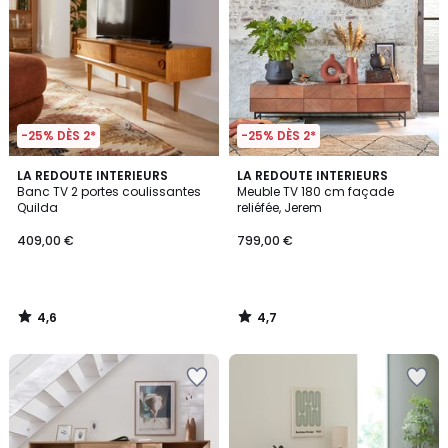
-25% DÈS 2*
-25% DÈS 2*
4,6
4,7
LA REDOUTE INTERIEURS
LA REDOUTE INTERIEURS
/ 5
/ 5
Banc TV 2 portes coulissantes
Meuble TV 180 cm façade
Quilda
reliéfée, Jerem
409,00 €
799,00 €
4,6
4,7
/
/
5
5