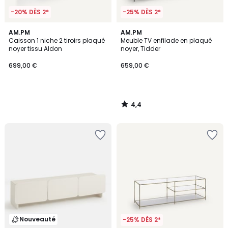
-20% DÈS 2*
-25% DÈS 2*
4,4
AM.PM
AM.PM
/ 5
Caisson 1 niche 2 tiroirs plaqué
Meuble TV enfilade en plaqué
noyer tissu Aldon
noyer, Tidder
699,00 €
659,00 €
4,4
/
5
Nouveauté
-25% DÈS 2*