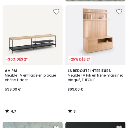
5
-30% DÈS 2*
-25% DÈS 2*
4,7
3
AM.PM
LA REDOUTE INTERIEURS
/ 5
/
Meuble TV enfilade en plaqué
Meuble TV Hifi en frêne massif et
5
chêne Tidder
plaqué, THEONIE
599,00 €
899,00 €
4,7
3
/
/
5
5