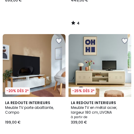
699,00 €
449,00 €
4
/
5
-20% DÈS 2*
-25% DÈS 2*
4,1
LA REDOUTE INTERIEURS
2
LA REDOUTE INTERIEURS
/ 5
Meuble TV porte abattante,
Meuble TV en métal acier,
Couleurs
Compo
largeur 180 cm, LIVONA
à partir de
199,00 €
339,00 €