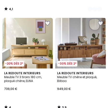
4,1
/
5
-20% DÈS 2*
-30% DÈS 2*
4
3,9
LA REDOUTE INTERIEURS
LA REDOUTE INTERIEURS
/
/ 5
Meuble TV 3 tiroirs 180 cm,
Meuble TV chêne et plaqué,
5
plaqué chêne, ELINA
Bilbao
739,00 €
949,00 €
4
3,9