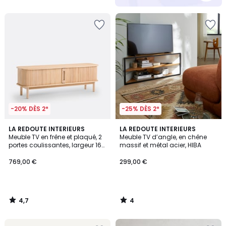
-20% DÈS 2*
-25% DÈS 2*
4,7
4
LA REDOUTE INTERIEURS
LA REDOUTE INTERIEURS
/ 5
/
Meuble TV en frêne et plaqué, 2
Meuble TV d’angle, en chêne
5
portes coulissantes, largeur 160
massif et métal acier, HIBA
cm, WAPONG
769,00 €
299,00 €
4,7
4
/
/
5
5