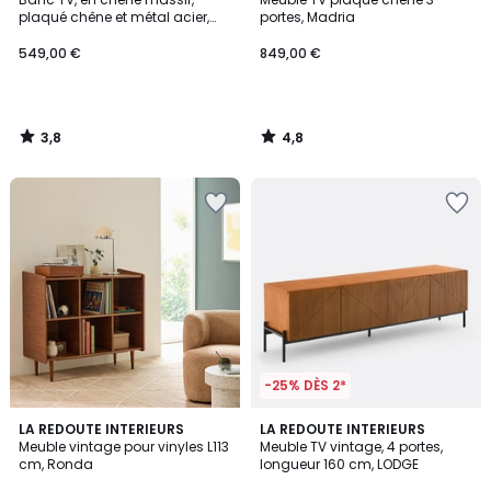
plaqué chêne et métal acier,
portes, Madria
HIBA
549,00 €
849,00 €
3,8
4,8
/
/
5
5
-25% DÈS 2*
4,9
LA REDOUTE INTERIEURS
LA REDOUTE INTERIEURS
/ 5
Meuble vintage pour vinyles L113
Meuble TV vintage, 4 portes,
cm, Ronda
longueur 160 cm, LODGE