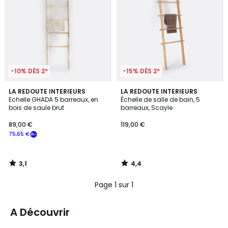
-10% DÈS 2*
-15% DÈS 2*
3,1
4,4
LA REDOUTE INTERIEURS
LA REDOUTE INTERIEURS
/
/ 5
Echelle GHADA 5 barreaux, en
Échelle de salle de bain, 5
5
bois de saule brut
barreaux, Scayle
89,00 €
119,00 €
75,65 €
3,1
4,4
/
/
5
5
Page 1 sur 1
A Découvrir