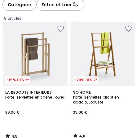
à
à
Catégorie
Filtrer et trier
gauche
droite
8 articles
-15% DÈS 2*
-20% DÈS 2*
4,5
4,8
LA REDOUTE INTERIEURS
SO'HOME
/ 5
/ 5
Porte-serviettes en chêne Towell
Porte-serviettes pliant en
acacia, Locuste
89,00
89,00 €
39,00 €
€.
4,8
4,5