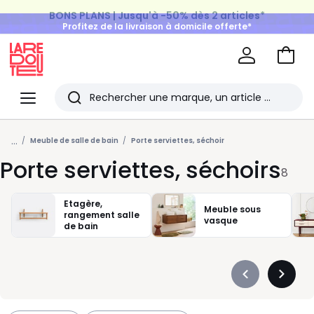
BONS PLANS | Jusqu'à -50% dès 2 articles*
Profitez de la livraison à domicile offerte*
sur tous vos achats Mode & Maison
Aller
au
La
panie
Redoute
Menu
Rechercher
Les
...
derniers
Meuble de salle de bain
Porte serviettes, séchoir
Porte serviettes, séchoirs
articles
8
consultés
Etagère,
Meuble sous
rangement salle
vasque
de bain
Précédent
Suivan
-
-
défiler
défiler