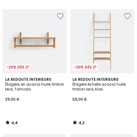
/
/
5
5
-20% DÈS 2*
-20% DÈS 2*
4,4
4,2
LA REDOUTE INTERIEURS
LA REDOUTE INTERIEURS
/ 5
/ 5
Étagère, en acacia huilé, finition
Étagère échelle acacia huilé,
teck, Tamodo
finition teck, Kiari
29,00 €
59,00 €
4,4
4,2
/
/
5
5