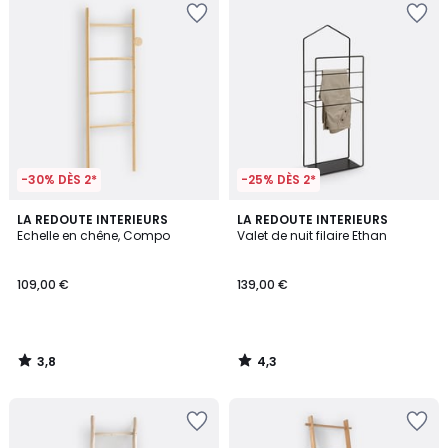
-30% DÈS 2*
-25% DÈS 2*
3,8
4,3
LA REDOUTE INTERIEURS
LA REDOUTE INTERIEURS
/ 5
/ 5
Echelle en chêne, Compo
Valet de nuit filaire Ethan
109,00 €
139,00 €
3,8
4,3
/
/
5
5