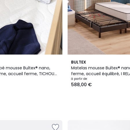
BULTEX
bé mousse Bultex® nano,
Matelas mousse Bultex® nano
rme, accueil ferme, TICHOU
ferme, accueil équilibré, I RE
EQUILIBRÉ
à partir de
588,00 €