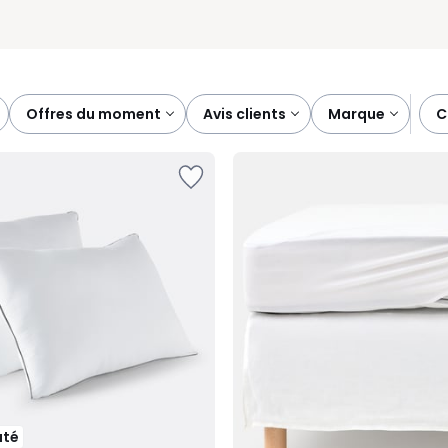
offres du moment
avis clients
marque
uté