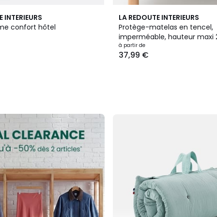
E INTERIEURS
LA REDOUTE INTERIEURS
rme confort hôtel
Protège-matelas en tencel,
imperméable, hauteur maxi
à partir de
37,99 €