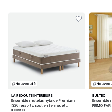
Nouveauté
Nouvea
LA REDOUTE INTERIEURS
BULTEX
Ensemble matelas hybride Premium,
Ensemble 
1326 ressorts, soutien ferme, et
PRIMO FAIR
sommier
à partir de
UP JUNIOR