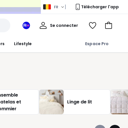
Télécharger l'app
FR
Mon
Se connecter
Mon
Voir
Aller
compte
espace
ma
au
La
wishlist
panier
ers
Lifestyle
Espace Pro
Redoute
+
nsemble
atelas et
Linge de lit
ommier