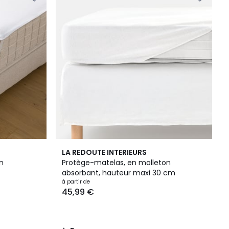
5
LA REDOUTE INTERIEURS
/
n
Protège-matelas, en molleton
5
absorbant, hauteur maxi 30 cm
à partir de
45,99 €