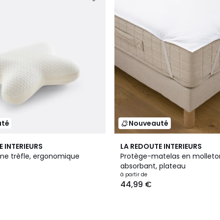
uté
Nouveauté
E INTERIEURS
LA REDOUTE INTERIEURS
rme trèfle, ergonomique
Protège-matelas en molleto
absorbant, plateau
à partir de
44,99 €