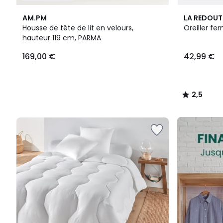
2,5
AM.PM
LA REDOUT
/ 5
Housse de tête de lit en velours,
Oreiller fe
hauteur 119 cm, PARMA
169,00
169,00 €
42,99 €
€.
2,5
/
5
FINAL
CLEARANCE