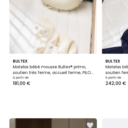
BULTEX
BULTEX
Matelas bébé mousse Bultex® primo,
Matelas bé
soutien très ferme, accueil ferme, PILOU
soutien fe
BÉBÉ
à partir de
BÉBÉ
à partir de
181,00 €
242,00 €