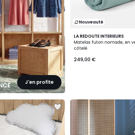
Nouveauté
3
LA REDOUTE INTERIEURS
Couleurs
Matelas futon nomade, en v
côtelé
249,00 €
J'en profite
NCE