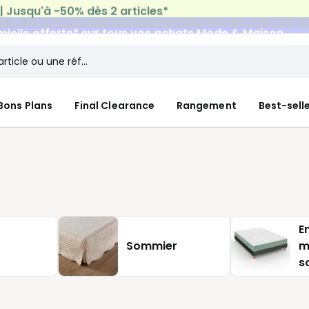
micile offerte*
sur tous vos achats Mode & Maison
Bons Plans
Final Clearance
Rangement
Best-sell
E
Sommier
m
s