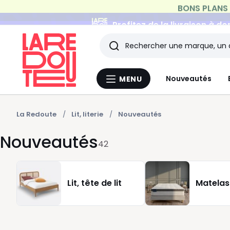
Profitez de la livraison à do
Rechercher
Les
Nouveautés
MENU
Menu
derniers
La
Redoute
articles
La Redoute
Lit, literie
Nouveautés
Nouveautés
consultés
42
Lit, tête de lit
Matelas