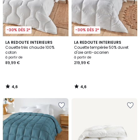
-30% DÈS 2*
-30% DÈS 2*
4,6
4,6
LA REDOUTE INTERIEURS
LA REDOUTE INTERIEURS
/ 5
/ 5
Couette très chaude 100%
Couette tempérée 50% duvet
coton
d'oie anti-acarien
à partir de
à partir de
89,99 €
219,99 €
4,6
4,6
/
/
5
5