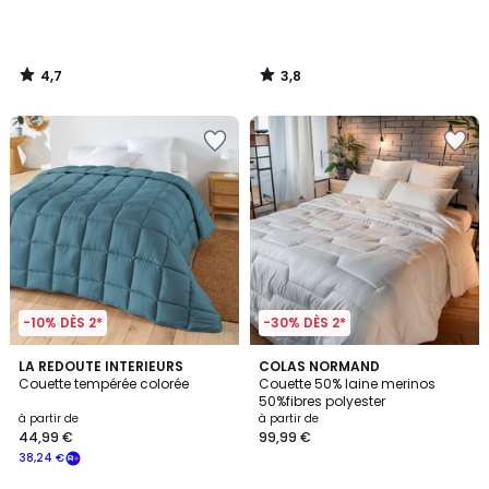
4,7
3,8
/
/
5
5
-10% DÈS 2*
-30% DÈS 2*
4,3
4,5
6
LA REDOUTE INTERIEURS
COLAS NORMAND
/ 5
/ 5
Couette tempérée colorée
Couette 50% laine merinos
Couleurs
50%fibres polyester
à partir de
à partir de
44,99 €
99,99 €
38,24 €