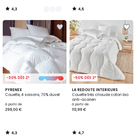
4,3
4,5
/
/
5
5
-30% DÈS 2*
-50% DÈS 2*
4,3
4,7
PYRENEX
LA REDOUTE INTERIEURS
/ 5
/ 5
Couette, 4 saisons, 70% duvet
Couette très chaude coton bio
anti-acarien
à partir de
à partir de
299,00 €
113,99 €
4,3
4,7
/
/