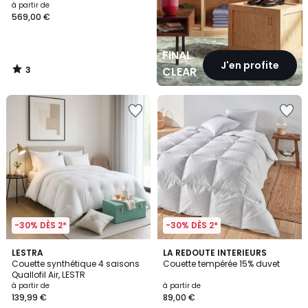
à partir de
569,00 €
FINAL
J'en profite
3
CLEARANCE
/
5
-30% DÈS 2*
-30% DÈS 2*
3,9
4,3
LESTRA
LA REDOUTE INTERIEURS
/ 5
/ 5
Couette synthétique 4 saisons
Couette tempérée 15% duvet
Quallofil Air, LESTR
à partir de
à partir de
139,99 €
89,00 €