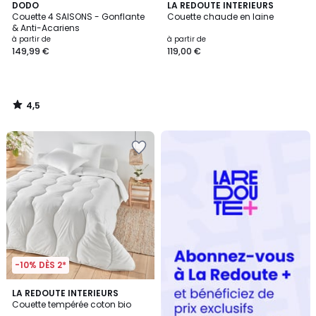
4,5
DODO
LA REDOUTE INTERIEURS
/ 5
Couette 4 SAISONS - Gonflante
Couette chaude en laine
& Anti-Acariens
à partir de
à partir de
149,99 €
119,00 €
4,5
/
5
Redoute
+
-10% DÈS 2*
4,4
LA REDOUTE INTERIEURS
/ 5
Couette tempérée coton bio