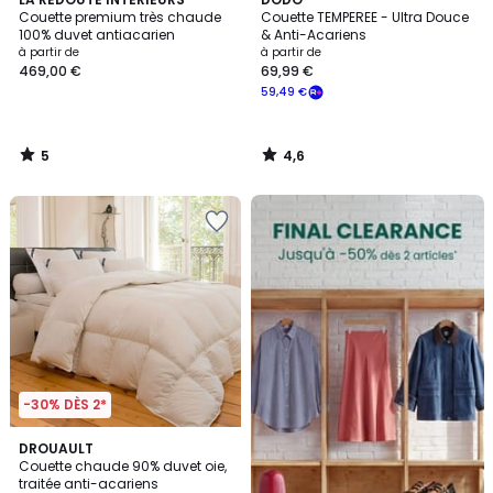
/
/ 5
Couette premium très chaude
Couette TEMPEREE - Ultra Douce
5
100% duvet antiacarien
& Anti-Acariens
à partir de
à partir de
469,00 €
69,99 €
59,49 €
5
4,6
/
/
5
5
FINAL
CLEARANCE
-30% DÈS 2*
3
DROUAULT
/
Couette chaude 90% duvet oie,
5
traitée anti-acariens