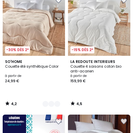
-30% DÈS 2*
-15% DÈS 2*
4,2
4,5
3
SO'HOME
LA REDOUTE INTERIEURS
/ 5
/ 5
Couette été synthétique Color
Couette 4 saisons coton bio
Couleurs
anti-acarien
à partir de
à partir de
24,99 €
159,99 €
4,2
4,5
/
/
5
5