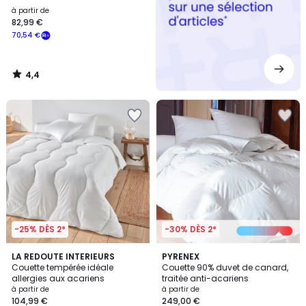
à partir de
82,99 €
70,54 €
4,4
/
5
-25% DÈS 2*
-30% DÈS 2*
4,7
3,8
LA REDOUTE INTERIEURS
PYRENEX
/ 5
/ 5
Couette tempérée idéale
Couette 90% duvet de canard,
allergies aux acariens
traitée anti-acariens
à partir de
à partir de
104,99 €
249,00 €