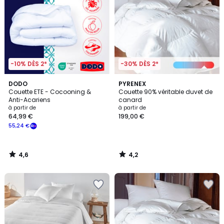
-10% DÈS 2*
-30% DÈS 2*
4,6
4,2
DODO
PYRENEX
/ 5
/ 5
Couette ETE - Cocooning &
Couette 90% véritable duvet de
Anti-Acariens
canard
à partir de
à partir de
64,99 €
199,00 €
55,24 €
4,6
4,2
/
/
5
5