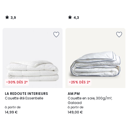
3,9
4,3
/
/
5
5
-30% DÈS 2*
-25% DÈS 2*
4,6
4,6
LA REDOUTE INTERIEURS
AM.PM
/ 5
/ 5
Couette été Essentielle
Couette en soie, 300g/m²,
Galaad
à partir de
à partir de
14,99 €
149,00 €