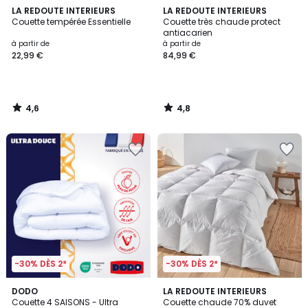
4,6
4,8
LA REDOUTE INTERIEURS
LA REDOUTE INTERIEURS
/ 5
/ 5
Couette tempérée Essentielle
Couette très chaude protect
antiacarien
à partir de
à partir de
22,99 €
84,99 €
4,6
4,8
/
/
5
5
-30% DÈS 2*
-30% DÈS 2*
4,6
4,6
DODO
LA REDOUTE INTERIEURS
/ 5
/ 5
Couette 4 SAISONS - Ultra
Couette chaude 70% duvet