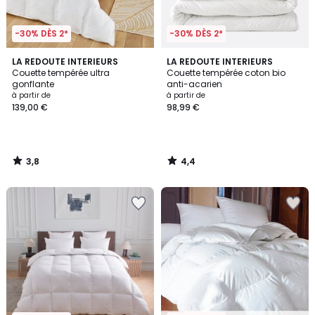
-30% DÈS 2*
-30% DÈS 2*
3,8
4,4
LA REDOUTE INTERIEURS
LA REDOUTE INTERIEURS
/ 5
/ 5
Couette tempérée ultra
Couette tempérée coton bio
gonflante
anti-acarien
à partir de
à partir de
139,00 €
98,99 €
3,8
4,4
/
/
5
5