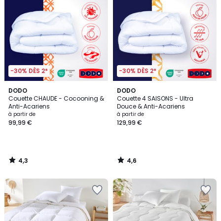
-30% DÈS 2*
-30% DÈS 2*
4,3
4,6
DODO
DODO
/ 5
/ 5
Couette CHAUDE - Cocooning &
Couette 4 SAISONS - Ultra
Anti-Acariens
Douce & Anti-Acariens
à partir de
à partir de
99,99 €
129,99 €
4,3
4,6
/
/
5
5