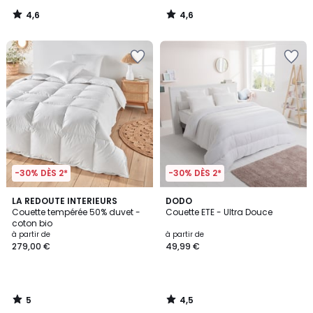
4,6
4,6
/
/
5
5
-30% DÈS 2*
-30% DÈS 2*
5
4,5
LA REDOUTE INTERIEURS
DODO
/
/ 5
Couette tempérée 50% duvet -
Couette ETE - Ultra Douce
5
coton bio
à partir de
à partir de
279,00 €
49,99 €
5
4,5
/
/