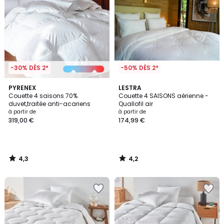
-30% DÈS 2*
-50% DÈS 2*
4,3
4,2
PYRENEX
LESTRA
/ 5
/ 5
Couette 4 saisons 70%
Couette 4 SAISONS aérienne -
duvet,traitée anti-acariens
Quallofil air
à partir de
à partir de
319,00 €
174,99 €
4,3
4,2
/
/
5
5