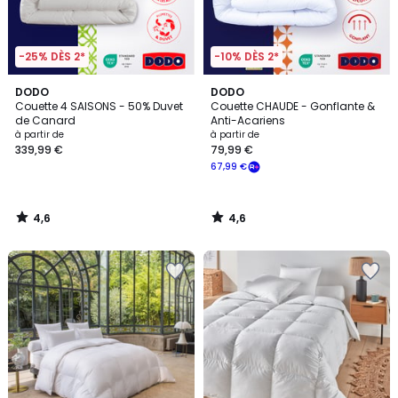
-25% DÈS 2*
-10% DÈS 2*
4,6
4,6
DODO
DODO
/ 5
/ 5
Couette 4 SAISONS - 50% Duvet
Couette CHAUDE - Gonflante &
de Canard
Anti-Acariens
à partir de
à partir de
339,99 €
79,99 €
67,99 €
4,6
4,6
/
/
5
5