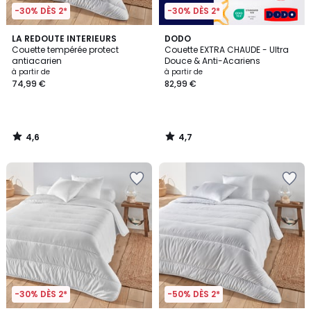
-30% DÈS 2*
-30% DÈS 2*
4,6
4,7
LA REDOUTE INTERIEURS
DODO
/ 5
/ 5
Couette tempérée protect
Couette EXTRA CHAUDE - Ultra
antiacarien
Douce & Anti-Acariens
à partir de
à partir de
74,99 €
82,99 €
4,6
4,7
/
/
5
5
-30% DÈS 2*
-50% DÈS 2*