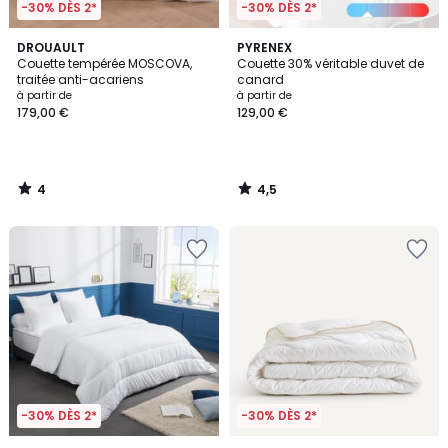
-30% DÈS 2*
-30% DÈS 2*
4
4,5
DROUAULT
PYRENEX
/
/ 5
Couette tempérée MOSCOVA,
Couette 30% véritable duvet de
5
traitée anti-acariens
canard
à partir de
à partir de
179,00 €
129,00 €
4
4,5
/
/
5
5
-30% DÈS 2*
-30% DÈS 2*