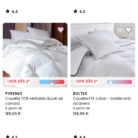
4,4
4,3
/
/
5
5
-30% DÈS 2*
-30% DÈS 2*
4,3
4,4
PYRENEX
BULTEX
/ 5
/ 5
Couette 70% véritable duvet de
Couette ETE coton - traitée anti
canard
acariens
à partir de
à partir de
189,00 €
139,99 €
4,3
4,4