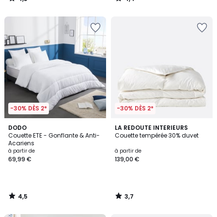
/
/
5
5
-30% DÈS 2*
-30% DÈS 2*
4,5
3,7
DODO
LA REDOUTE INTERIEURS
/ 5
/ 5
Couette ETE - Gonflante & Anti-
Couette tempérée 30% duvet
Acariens
à partir de
à partir de
69,99 €
139,00 €
4,5
3,7
/
/
5
5