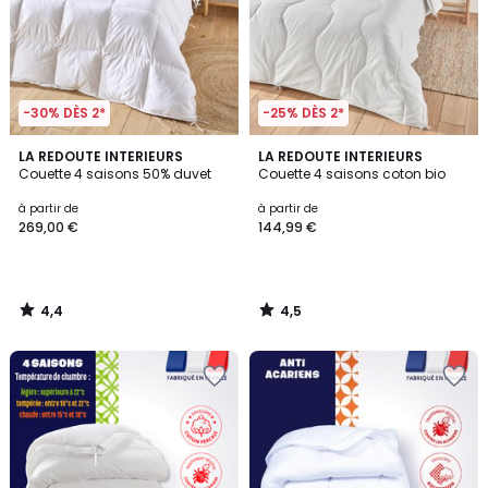
-30% DÈS 2*
-25% DÈS 2*
4,4
4,5
LA REDOUTE INTERIEURS
LA REDOUTE INTERIEURS
/ 5
/ 5
Couette 4 saisons 50% duvet
Couette 4 saisons coton bio
à partir de
à partir de
269,00 €
144,99 €
4,4
4,5
/
/
5
5