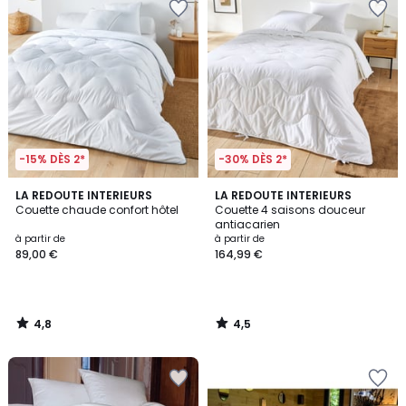
-15% DÈS 2*
-30% DÈS 2*
4,8
4,5
LA REDOUTE INTERIEURS
LA REDOUTE INTERIEURS
/ 5
/ 5
Couette chaude confort hôtel
Couette 4 saisons douceur
antiacarien
à partir de
à partir de
89,00 €
164,99 €
4,8
4,5
/
/
5
5