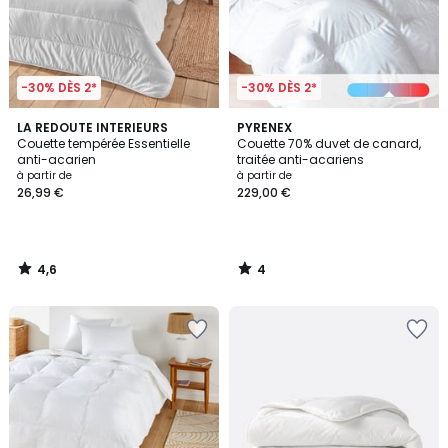
-30% DÈS 2*
-30% DÈS 2*
4,6
4
LA REDOUTE INTERIEURS
PYRENEX
/ 5
/
Couette tempérée Essentielle
Couette 70% duvet de canard,
5
anti-acarien
traitée anti-acariens
à partir de
à partir de
26,99 €
229,00 €
4,6
4
/
/
5
5