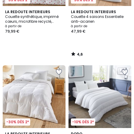
4,6
LA REDOUTE INTERIEURS
LA REDOUTE INTERIEURS
/ 5
Couette synthétique, imprimé
Couette 4 saisons Essentielle
cœurs, microfibre recyclé,
anti-acarien
Prix
SCACCO
à partir de
à partir de
79,99 €
47,99 €
à
partir
de
79,99
4,6
€.
/
5
-30% DÈS 2*
-10% DÈS 2*
5
4,6
LA REDOUTE INTERIEURS
DODO