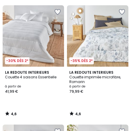
5
5
-30% DÈS 2*
-35% DÈS 2*
4,6
4,6
LA REDOUTE INTERIEURS
LA REDOUTE INTERIEURS
/ 5
/ 5
Couette 4 saisons Essentielle
Couette imprimée microfibre,
Romarin
à partir de
à partir de
41,99 €
79,99 €
4,6
4,6
/
/
5
5