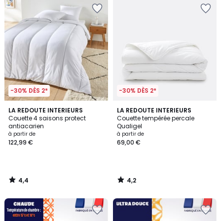
-30% DÈS 2*
-30% DÈS 2*
4,4
4,2
LA REDOUTE INTERIEURS
LA REDOUTE INTERIEURS
/ 5
/ 5
Couette 4 saisons protect
Couette tempérée percale
antiacarien
Qualigel
à partir de
à partir de
122,99 €
69,00 €
4,4
4,2
/
/
5
5