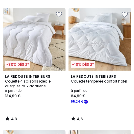
5
5
-30% DÈS 2*
-10% DÈS 2*
4,3
4,6
LA REDOUTE INTERIEURS
LA REDOUTE INTERIEURS
/ 5
/ 5
Couette 4 saisons idéale
Couette tempérée confort hôtel
allergies aux acariens
à partir de
à partir de
134,99 €
64,99 €
55,24 €
4,3
4,6
/
/
5
5