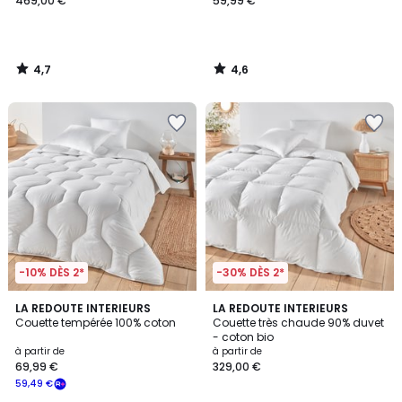
469,00 €
59,99 €
4,7
4,6
/
/
5
5
-10% DÈS 2*
-30% DÈS 2*
4,4
4,3
LA REDOUTE INTERIEURS
LA REDOUTE INTERIEURS
/ 5
/ 5
Couette tempérée 100% coton
Couette très chaude 90% duvet
- coton bio
à partir de
à partir de
69,99 €
329,00 €
59,49 €