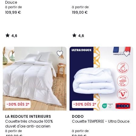
Douce
à partir de
à partir de
109,99 €
199,00 €
4,6
4,6
/
/
5
5
-30% DÈS 2*
-30% DÈS 2*
4,7
4,6
LA REDOUTE INTERIEURS
DODO
/ 5
/ 5
Couette très chaude 100%
Couette TEMPEREE - Ultra Douce
duvet d'oie anti-acarien
à partir de
à partir de