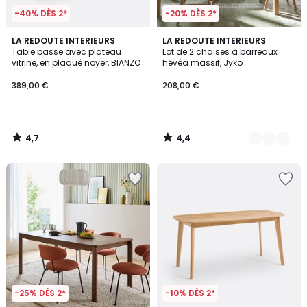
-40% DÈS 2*
-20% DÈS 2*
4,7
4,4
LA REDOUTE INTERIEURS
3
LA REDOUTE INTERIEURS
/ 5
/ 5
Table basse avec plateau
Lot de 2 chaises à barreaux
Couleurs
vitrine, en plaqué noyer, BIANZO
hévéa massif, Jyko
389,00 €
208,00 €
4,7
4,4
/
/
5
5
-25% DÈS 2*
-10% DÈS 2*