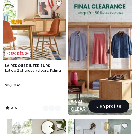
CLEARANCE
-25% DÈS 2*
4,5
3
LA REDOUTE INTERIEURS
/ 5
Lot de 2 chaises velours, Polina
Couleurs
218,00 €
FINAL
J'en profite
4,5
CLEARANCE
/
5