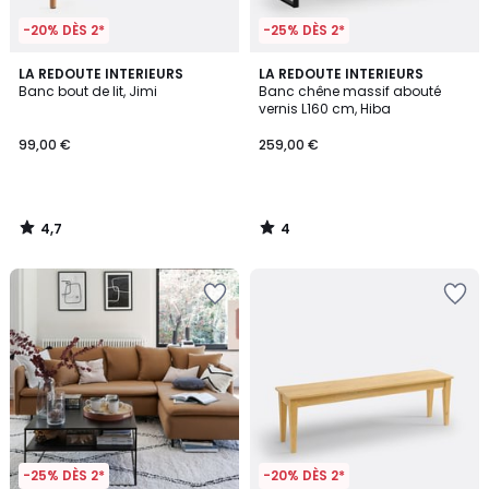
-20% DÈS 2*
-25% DÈS 2*
4,7
4
LA REDOUTE INTERIEURS
LA REDOUTE INTERIEURS
/ 5
/
Banc bout de lit, Jimi
Banc chêne massif abouté
5
vernis L160 cm, Hiba
99,00 €
259,00 €
4,7
4
/
/
5
5
-25% DÈS 2*
-20% DÈS 2*