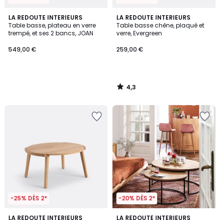
4,3
LA REDOUTE INTERIEURS
LA REDOUTE INTERIEURS
/ 5
Table basse, plateau en verre
Table basse chêne, plaqué et
trempé, et ses 2 bancs, JOAN
verre, Evergreen
549,00 €
259,00 €
4,3
/
5
-25% DÈS 2*
-20% DÈS 2*
4,7
4,6
LA REDOUTE INTERIEURS
LA REDOUTE INTERIEURS