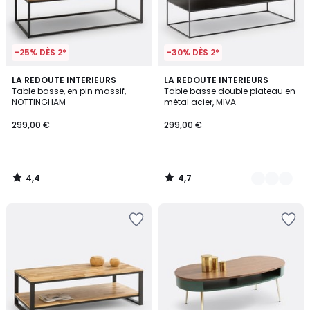
-25% DÈS 2*
-30% DÈS 2*
4,4
4,7
LA REDOUTE INTERIEURS
3
LA REDOUTE INTERIEURS
/ 5
/ 5
Table basse, en pin massif,
Table basse double plateau en
Couleurs
NOTTINGHAM
métal acier, MIVA
299,00 €
299,00 €
4,4
4,7
/
/
5
5