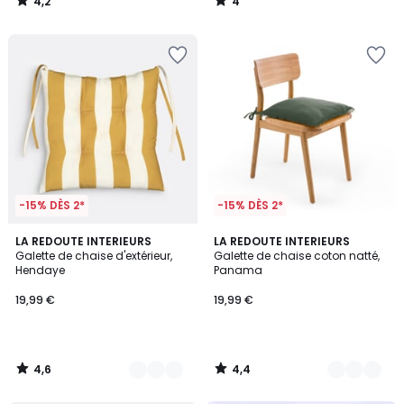
4,2
4
/
/
5
5
-15% DÈS 2*
-15% DÈS 2*
4,6
4,4
2
LA REDOUTE INTERIEURS
5
LA REDOUTE INTERIEURS
/ 5
/ 5
Galette de chaise d'extérieur,
Galette de chaise coton natté,
Couleurs
Couleurs
Hendaye
Panama
19,99 €
19,99 €
4,6
4,4
/
/
5
5