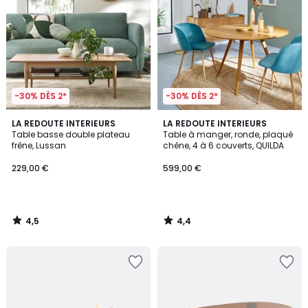
-30% DÈS 2*
-30% DÈS 2*
4,5
4,4
LA REDOUTE INTERIEURS
LA REDOUTE INTERIEURS
/ 5
/ 5
Table basse double plateau
Table à manger, ronde, plaqué
frêne, Lussan
chêne, 4 à 6 couverts, QUILDA
229,00 €
599,00 €
4,5
4,4
/
/
5
5