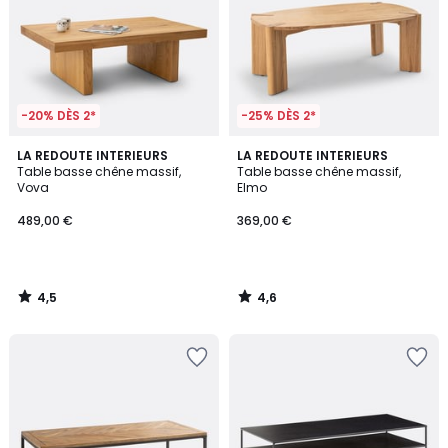
-20% DÈS 2*
-25% DÈS 2*
4,5
4,6
LA REDOUTE INTERIEURS
LA REDOUTE INTERIEURS
/ 5
/ 5
Table basse chêne massif,
Table basse chêne massif,
Vova
Elmo
489,00 €
369,00 €
4,5
4,6
/
/
5
5