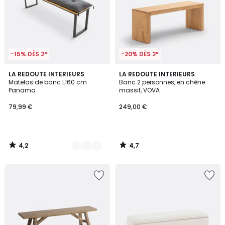
-15% DÈS 2*
-20% DÈS 2*
4,2
4,7
5
LA REDOUTE INTERIEURS
LA REDOUTE INTERIEURS
/ 5
/ 5
Matelas de banc L160 cm
Banc 2 personnes, en chêne
Couleurs
Panama
massif, VOVA
79,99 €
249,00 €
4,2
4,7
/
/
5
5