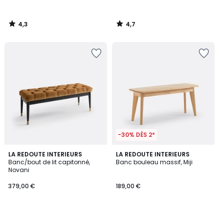
4,3
4,7
/
/
5
5
-30% DÈS 2*
4,8
4,6
LA REDOUTE INTERIEURS
LA REDOUTE INTERIEURS
/ 5
/ 5
Banc/bout de lit capitonné,
Banc bouleau massif, Miji
Novani
379,00 €
189,00 €