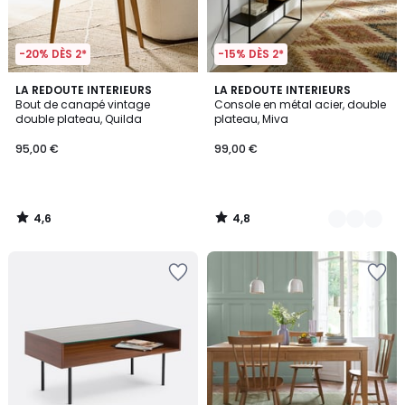
-20% DÈS 2*
-15% DÈS 2*
4,6
4,8
LA REDOUTE INTERIEURS
2
LA REDOUTE INTERIEURS
/ 5
/ 5
Bout de canapé vintage
Console en métal acier, double
Couleurs
double plateau, Quilda
plateau, Miva
95,00 €
99,00 €
4,6
4,8
/
/
5
5