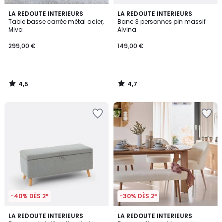
4,5
4,7
LA REDOUTE INTERIEURS
LA REDOUTE INTERIEURS
/ 5
/ 5
Table basse carrée métal acier,
Banc 3 personnes pin massif
Miva
Alvina
299,00 €
149,00 €
4,5
4,7
/
/
5
5
-40% DÈS 2*
-30% DÈS 2*
4,6
4,9
LA REDOUTE INTERIEURS
LA REDOUTE INTERIEURS