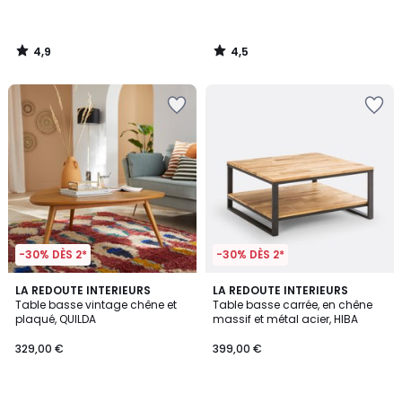
4,9
4,5
/
/
5
5
-30% DÈS 2*
-30% DÈS 2*
4,5
4,2
LA REDOUTE INTERIEURS
LA REDOUTE INTERIEURS
/ 5
/ 5
Table basse vintage chêne et
Table basse carrée, en chêne
plaqué, QUILDA
massif et métal acier, HIBA
329,00 €
399,00 €