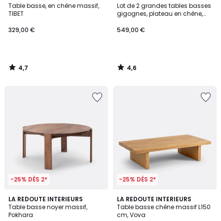
/ 5
/ 5
Table basse, en chêne massif,
Lot de 2 grandes tables basses
TIBET
gigognes, plateau en chêne,
HIBA
329,00 €
549,00 €
4,7
4,6
/
/
5
5
-25% DÈS 2*
-25% DÈS 2*
4
4,6
LA REDOUTE INTERIEURS
LA REDOUTE INTERIEURS
/
/ 5
Table basse noyer massif,
Table basse chêne massif L150
5
Pokhara
cm, Vova