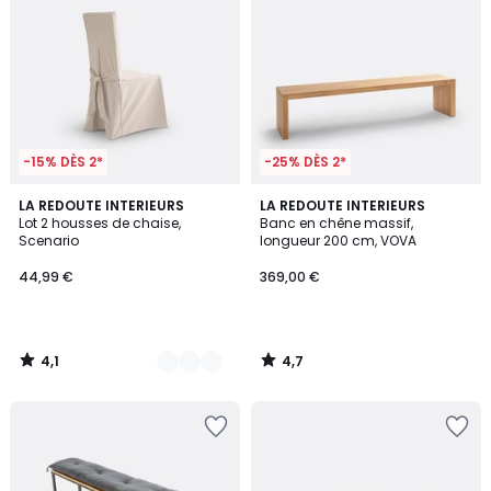
-15% DÈS 2*
-25% DÈS 2*
4,1
4,7
8
LA REDOUTE INTERIEURS
LA REDOUTE INTERIEURS
/ 5
/ 5
Lot 2 housses de chaise,
Banc en chêne massif,
Couleurs
Scenario
longueur 200 cm, VOVA
44,99 €
369,00 €
4,1
4,7
/
/
5
5