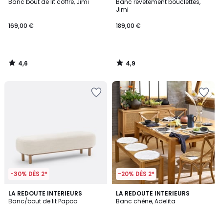
/ 5
/ 5
Banc bout de lit coffre, Jimi
Banc revêtement bouclettes,
Jimi
169,00 €
189,00 €
4,6
4,9
/
/
5
5
-30% DÈS 2*
-20% DÈS 2*
4,7
4,3
LA REDOUTE INTERIEURS
LA REDOUTE INTERIEURS
/ 5
/ 5
Banc/bout de lit Papoo
Banc chêne, Adelita