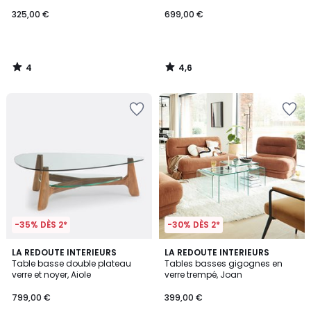
325,00 €
699,00 €
4
4,6
/
/
5
5
-35% DÈS 2*
-30% DÈS 2*
4,9
4,5
LA REDOUTE INTERIEURS
LA REDOUTE INTERIEURS
/ 5
/ 5
Table basse double plateau
Tables basses gigognes en
verre et noyer, Aiole
verre trempé, Joan
799,00 €
399,00 €