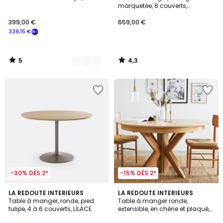
Couleurs
5
marquetée, 8 couverts,
WATFORD
399,00 €
659,00 €
339,15 €
5
4,3
/
/
5
5
-30% DÈS 2*
-15% DÈS 2*
4,3
4,6
LA REDOUTE INTERIEURS
LA REDOUTE INTERIEURS
/ 5
/ 5
Table à manger, ronde, pied
Table à manger ronde,
tulipe, 4 à 6 couverts, LILACE
extensible, en chêne et plaqué,
6 à 12 couverts, GOSLING