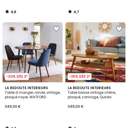
4,6
4,7
/
/
5
5
-30% DÈS 2*
-25% DÈS 2*
4,2
4
LA REDOUTE INTERIEURS
LA REDOUTE INTERIEURS
/ 5
/
Table à manger, ronde, vintage,
Table basse vintage chêne,
5
plaqué noyer, WATFORD
plaqué, cannage, Quilda
349,00 €
349,00 €