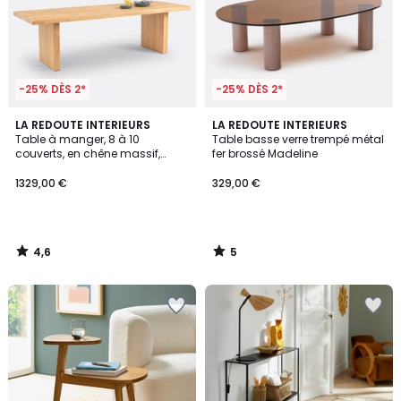
-25% DÈS 2*
-25% DÈS 2*
4,6
5
LA REDOUTE INTERIEURS
LA REDOUTE INTERIEURS
/ 5
/
Table à manger, 8 à 10
Table basse verre trempé métal
5
couverts, en chêne massif,
fer brossé Madeline
VOVA
1329,00 €
329,00 €
4,6
5
/
/
5
5