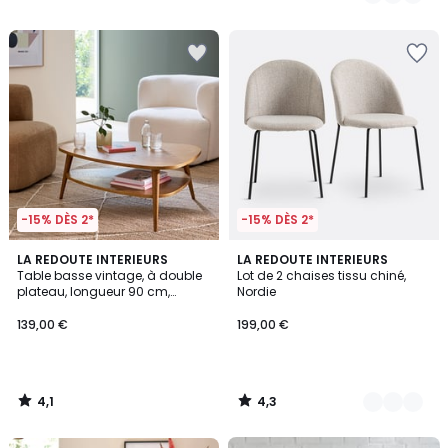
/
/
5
5
-15% DÈS 2*
-15% DÈS 2*
4,1
4,3
LA REDOUTE INTERIEURS
3
LA REDOUTE INTERIEURS
/ 5
/ 5
Table basse vintage, à double
Lot de 2 chaises tissu chiné,
Couleurs
plateau, longueur 90 cm,
Nordie
QUILDA
139,00 €
199,00 €
4,1
4,3
/
/
5
5
FINAL