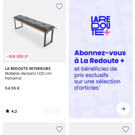
Redoute
+
-15% DÈS 2*
4,2
6
LA REDOUTE INTERIEURS
/ 5
Matelas de banc L120 cm
Couleurs
Panama
54,99 €
4,2
/
5