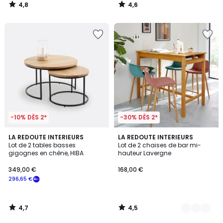
4,8
4,6
/
/
5
5
-10% DÈS 2*
-30% DÈS 2*
4,7
4,5
LA REDOUTE INTERIEURS
3
LA REDOUTE INTERIEURS
/ 5
/ 5
Lot de 2 tables basses
Lot de 2 chaises de bar mi-
Couleurs
gigognes en chêne, HIBA
hauteur Lavergne
349,00 €
168,00 €
296,65 €
4,7
4,5
/
/
5
5