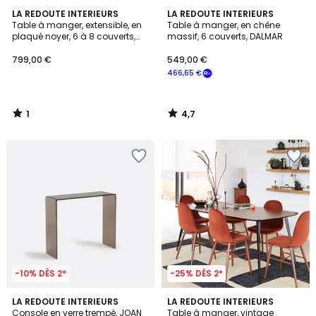
1
4,7
LA REDOUTE INTERIEURS
LA REDOUTE INTERIEURS
/
/ 5
Table à manger, extensible, en
Table à manger, en chêne
5
plaqué noyer, 6 à 8 couverts,
massif, 6 couverts, DALMAR
TALET
799,00 €
549,00 €
466,65 €
1
4,7
/
/
5
5
-10% DÈS 2*
-25% DÈS 2*
5
4,3
3
LA REDOUTE INTERIEURS
LA REDOUTE INTERIEURS
/
/ 5
Console en verre trempé, JOAN
Table à manger, vintage