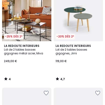
-25% DÈS 2*
-20% DÈS 2*
4
4,7
LA REDOUTE INTERIEURS
LA REDOUTE INTERIEURS
/
/ 5
Lot de 2 tables basses
Lot de 2 tables basses
5
gigognes métal acier, Miva
gigognes, Jimi
249,00 €
119,00 €
4
4,7
/
/
5
5