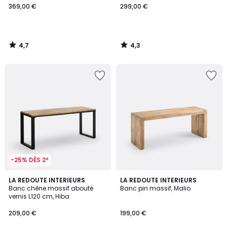
369,00 €
299,00 €
4,7
4,3
/
/
5
5
-25% DÈS 2*
4,3
4,7
LA REDOUTE INTERIEURS
LA REDOUTE INTERIEURS
/ 5
/ 5
Banc chêne massif abouté
Banc pin massif, Malio
vernis L120 cm, Hiba
209,00 €
199,00 €