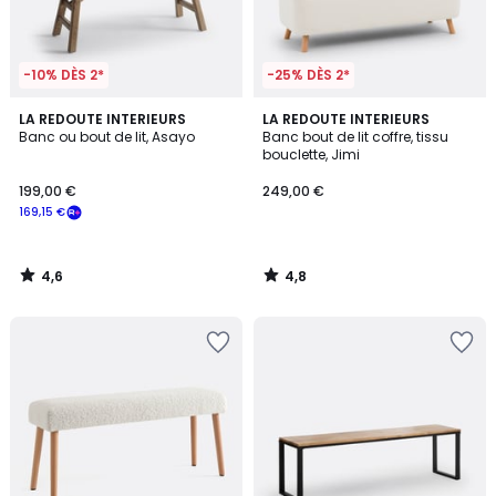
-10% DÈS 2*
-25% DÈS 2*
4,6
4,8
LA REDOUTE INTERIEURS
LA REDOUTE INTERIEURS
/ 5
/ 5
Banc ou bout de lit, Asayo
Banc bout de lit coffre, tissu
bouclette, Jimi
199,00 €
249,00 €
169,15 €
4,6
4,8
/
/
5
5