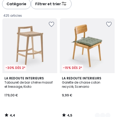
à
à
Catégorie
Filtrer et trier
gauche
droite
425 articles
-30% DÈS 2*
-15% DÈS 2*
4,4
4,5
LA REDOUTE INTERIEURS
9
LA REDOUTE INTERIEURS
/ 5
/ 5
Tabouret de bar chêne massif
Galette de chaise coton
Couleurs
et tressage, Kioto
recyclé, Scenario
179,00
179,00 €
9,99 €
€.
4,4
4,5