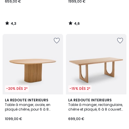
659,00 €
1999,00 €
4,3
4,6
/
/
5
5
-20% DÈS 2*
-15% DÈS 2*
4,6
4,7
LA REDOUTE INTERIEURS
LA REDOUTE INTERIEURS
/ 5
/ 5
Table à manger, ovale, en
Table à manger, rectangulaire,
plaqué chêne, pour 6 à 8
chêne et plaqué, 6 à 8 couverts,
couverts, TAMULA
DOUVE
1099,00 €
699,00 €