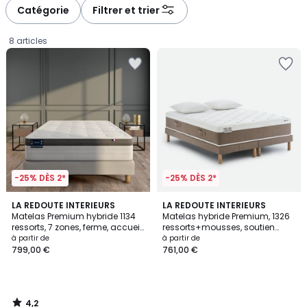
à
à
Catégorie
Filtrer et trier
gauche
droite
8 articles
-25% DÈS 2*
-25% DÈS 2*
4,2
LA REDOUTE INTERIEURS
LA REDOUTE INTERIEURS
/ 5
Matelas Premium hybride 1134
Matelas hybride Premium, 1326
ressorts, 7 zones, ferme, accueil
ressorts+mousses, soutien
Prix
mémoire de forme
ferme, accueil équilibré
à partir de
à partir de
799,00 €
761,00 €
à
partir
de
799,00
4,2