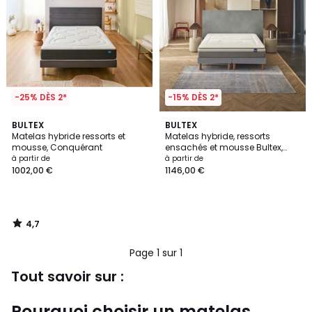
-25% DÈS 2*
-15% DÈS 2*
4,7
BULTEX
BULTEX
/ 5
Matelas hybride ressorts et
Matelas hybride, ressorts
mousse, Conquérant
ensachés et mousse Bultex,
soutien ferme, RESTORE
à partir de
à partir de
1002,00 €
1146,00 €
4,7
/
5
Page 1 sur 1
Tout savoir sur :
Pourquoi choisir un matelas