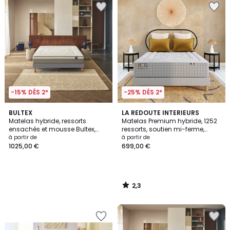
-15% DÈS 2*
-25% DÈS 2*
2,3
BULTEX
LA REDOUTE INTERIEURS
/ 5
Matelas hybride, ressorts
Matelas Premium hybride, 1252
ensachés et mousse Bultex,
ressorts, soutien mi-ferme,
soutien très ferme, MOVE
accueil moelleux
à partir de
à partir de
1025,00 €
699,00 €
2,3
/
5