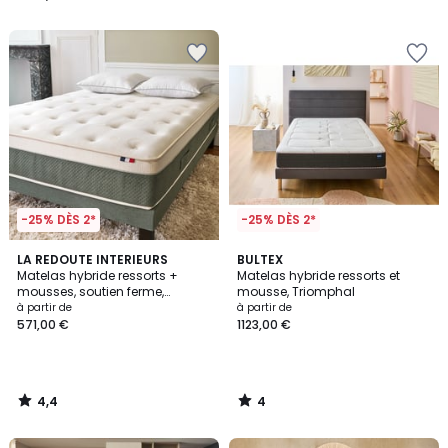
€.
/
5
-25% DÈS 2*
-25% DÈS 2*
4,4
4
LA REDOUTE INTERIEURS
BULTEX
/ 5
/
Matelas hybride ressorts +
Matelas hybride ressorts et
5
mousses, soutien ferme,
mousse, Triomphal
accueil enveloppant
à partir de
à partir de
571,00 €
1123,00 €
4,4
4
/
/
5
5