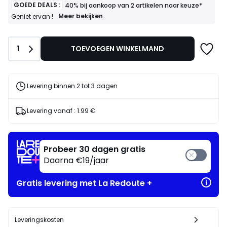
GOEDE DEALS :
40% bij aankoop van 2 artikelen naar keuze*
GOEDE
Meer bekijken
Geniet ervan !
DEALS
:
40%
Aantal
1
TOEVOEGEN WINKELMAND
bij
aankoop
van
2
artikelen
Levering binnen 2 tot 3 dagen
naar
keuze*
Geniet
Levering vanaf :
1.99 €
ervan
!
Probeer 30 dagen gratis
Daarna €19/jaar
Gratis levering met La Redoute +
Leveringskosten