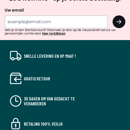
zoek
naar
Uw email
inspiratie
OK
en
!
verrassingen?
Heb je al een klantaccount? Abonneer je dan op de nieuwsbrief vanuit uw
persoonlijke ruimte door
hier te klikken
SNELLE LEVERING EN OP MAAT !
GRATIS RETOUR
30 DAGEN OM VAN GEDACHT TE
VERANDEREN
BETALING 100% VEILIG