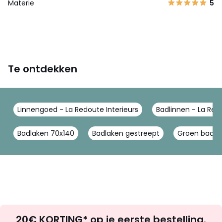
Materie
5
Te ontdekken
Linnengoed - La Redoute Interieurs
Badlinnen - La Redo
Badlaken 70x140
Badlaken gestreept
Groen badli
Op
20€ KORTING* op je eerste bestelling.