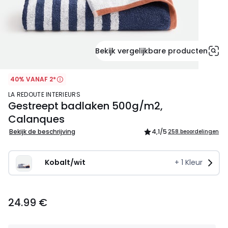
Bekijk vergelijkbare producten
40% VANAF 2*
LA REDOUTE INTERIEURS
Gestreept badlaken 500g/m2,
Calanques
Bekijk de beschrijving
4,1
/5
258 beoordelingen
Kobalt/wit 
+
1
Kleur
24.99
24.99 €
€.