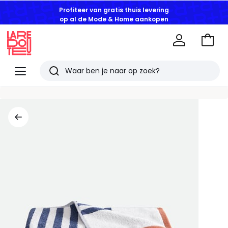
Profiteer van gratis thuis levering
op al de Mode & Home aankopen
Naar
het
La
winke
Redoute
Menu
Zoeken
Laatst
bekeken
artikelen