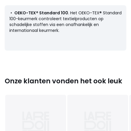
• Droogtrommel op lage temperatuur
Afmetingen
•
OEKO-TEX® Standard 100
. Het OEKO-TEX® Standard
• 70 x 140 cm
100-keurmerk controleert textielproducten op
schadelijke stoffen via een onafhankelijk en
internationaal keurmerk.
Productfiche met betrekking tot milieukwaliteiten en -
kenmerken
• Herkomst van de productie (weving, verving, confectie):
Bangladesh
Kleuren
Kobalt/wit , Beige/Wit
Onze klanten vonden het ook leuk
Maten
70 x 140 cm