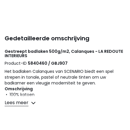
Gedetailleerde omschrijving
Gestreept badlaken 500g/m2, Calanques - LA REDOUTE
INTERIEURS
Product-ID
5840460 / GBJ907
Het badlaken Calanques van SCENARIO biedt een spel
strepen in tonale, pastel of neutrale tinten om uw
badkamer een vleugje moderniteit te geven.
Omschrijving
• 100% katoen
• Badstof 500 g/m2
Lees meer
Onderhoud
• Wassen op 60°
• Door te wassen op 40° in plaats van 60°, verminder je
het energieverbruik