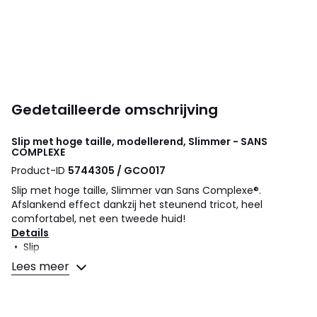
Gedetailleerde omschrijving
Slip met hoge taille, modellerend, Slimmer - SANS
COMPLEXE
Product-ID
5744305 / GCO017
Slip met hoge taille, Slimmer van Sans Complexe®.
Afslankend effect dankzij het steunend tricot, heel
comfortabel, net een tweede huid!
Details
• Slip
• Materiaal : microvezel
Lees meer
• Shapewear
• Heel hoge taille tot aan de buste voor een verstevigde
steun aan de buik