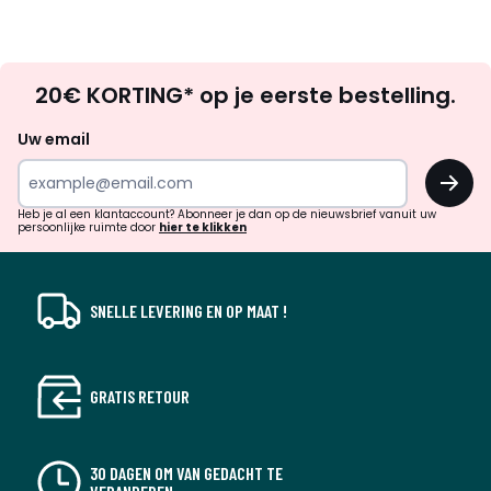
Op
20€ KORTING* op je eerste bestelling.
zoek
naar
Uw email
inspiratie
OK
en
!
verrassingen?
Heb je al een klantaccount? Abonneer je dan op de nieuwsbrief vanuit uw
persoonlijke ruimte door
hier te klikken
SNELLE LEVERING EN OP MAAT !
GRATIS RETOUR
30 DAGEN OM VAN GEDACHT TE