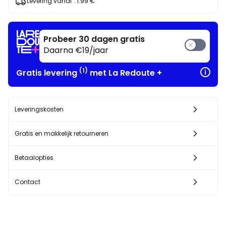
Geniet
Levering vanaf :
1.99 €
ervan
!
Probeer 30 dagen gratis
Daarna €19/jaar
(1)
Gratis levering
met La Redoute +
Leveringskosten
Gratis en makkelijk retourneren
Betaalopties
Contact