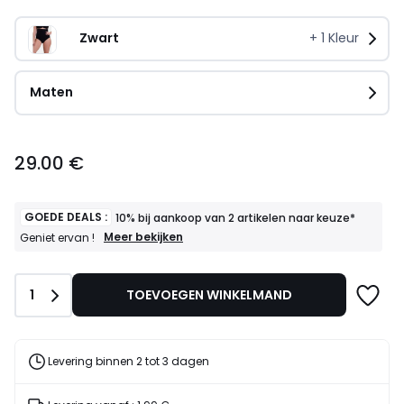
Zwart
+
1
Kleur
Maten
29.00
29.00 €
€.
GOEDE DEALS :
10% bij aankoop van 2 artikelen naar keuze*
GOEDE
Meer bekijken
Geniet ervan !
DEALS
:
10%
Aantal
1
TOEVOEGEN WINKELMAND
bij
aankoop
van
2
artikelen
Levering binnen 2 tot 3 dagen
naar
keuze*