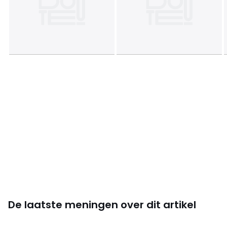
Maten
38/40 FR - 36/38 EU, 42/44 FR - 40/42 EU, 46/48
FR - 44/46 EU, 50/52 FR - 48/50 EU
De laatste meningen over dit artikel