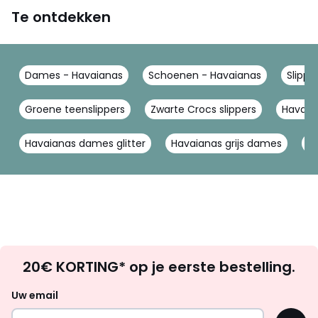
Te ontdekken
Dames - Havaianas
Schoenen - Havaianas
Slippe
Groene teenslippers
Zwarte Crocs slippers
Havaia
Havaianas dames glitter
Havaianas grijs dames
Ha
Op
20€ KORTING* op je eerste bestelling.
zoek
naar
Uw email
inspiratie
OK