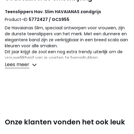
Teenslippers Hav. Slim
HAVAIANAS
zandgrijs
Product-ID
5772427 / GCS955
De Havaianas Slim, speciaal ontworpen voor vrouwen, zijn
de dunste teenslippers van het merk. Met een dunnere en
elegantere band zijn ze verkrijgbaar in een breed scala aan
kleuren voor alle smaken.
Dit jaar krijgt de zool een nog extra trendy uiterlijk om de
vrouwelijkheid van je voeten te benadrukken.
Lees meer
Details
• Teenslippers
• Sluiting : Om zo aan te trekken
• Ronde top
• Made in Brazil.
• Materiaal zool : rubber.
•
Voordelen
: Comfortabel, stevig, licht, hitte-en
waterbestendig, anti-slip.
Onze klanten vonden het ook leuk
• Bovenkant van de zool met rijstkorrelmotief en
onderkant met rijststro-motief.