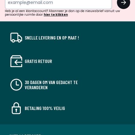
en
!
verrassingen?
Heb je al een klantaccount? Abonneer je dan op de nieuwsbrief vanuit uw
persoonlijke ruimte door
hier te klikken
SNELLE LEVERING EN OP MAAT !
GRATIS RETOUR
30 DAGEN OM VAN GEDACHT TE
VERANDEREN
BETALING 100% VEILIG