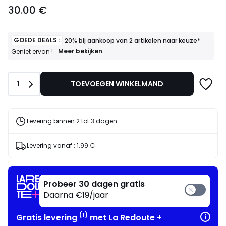
30.00
30.00 €
€.
GOEDE DEALS :
20% bij aankoop van 2 artikelen naar keuze*
GOEDE
Meer bekijken
Geniet ervan !
DEALS
:
20%
Aantal
1
TOEVOEGEN WINKELMAND
bij
aankoop
van
2
artikelen
Levering binnen 2 tot 3 dagen
naar
keuze*
Geniet
Levering vanaf :
1.99 €
ervan
!
Probeer 30 dagen gratis
Daarna €19/jaar
(1)
Gratis levering
met La Redoute +