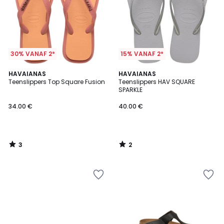
30% VANAF 2*
15% VANAF 2*
3
2
HAVAIANAS
HAVAIANAS
/
/
Teenslippers Top Square Fusion
Teenslippers HAV SQUARE
5
5
SPARKLE
34.00 €
40.00 €
3
2
/
/
5
5