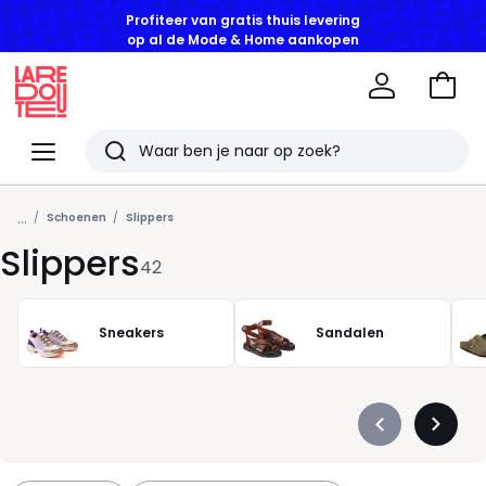
op al de Mode & Home aankopen
Naar
het
La
winke
Redoute
Menu
Zoeken
Laatst
...
bekeken
Schoenen
Slippers
Slippers
artikelen
42
Sneakers
Sandalen
Précédent
Suivan
-
-
défiler
défiler