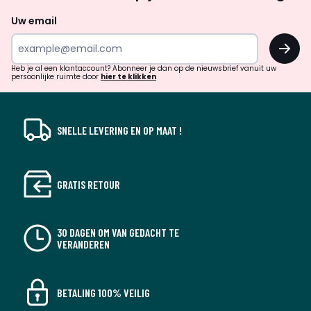
naar
Uw email
inspiratie
OK
en
!
verrassingen?
Heb je al een klantaccount? Abonneer je dan op de nieuwsbrief vanuit uw
persoonlijke ruimte door
hier te klikken
SNELLE LEVERING EN OP MAAT !
GRATIS RETOUR
30 DAGEN OM VAN GEDACHT TE
VERANDEREN
BETALING 100% VEILIG