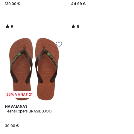
130.00 €
44.99 €
5
5
/
/
5
5
25% VANAF 2*
HAVAIANAS
Teenslippers BRASIL LOGO
30.00 €