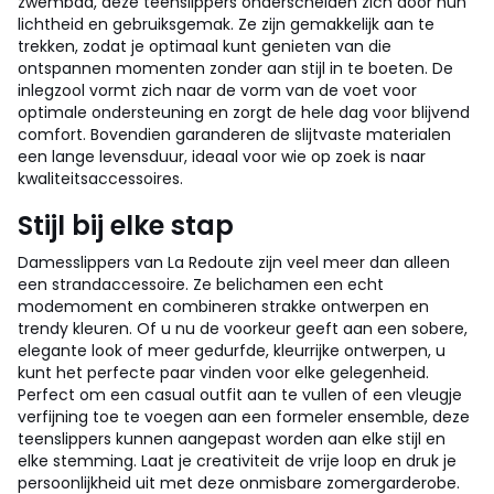
zwembad, deze teenslippers onderscheiden zich door hun
lichtheid en gebruiksgemak. Ze zijn gemakkelijk aan te
trekken, zodat je optimaal kunt genieten van die
ontspannen momenten zonder aan stijl in te boeten. De
inlegzool vormt zich naar de vorm van de voet voor
optimale ondersteuning en zorgt de hele dag voor blijvend
comfort. Bovendien garanderen de slijtvaste materialen
een lange levensduur, ideaal voor wie op zoek is naar
kwaliteitsaccessoires.
Stijl bij elke stap
Damesslippers van La Redoute zijn veel meer dan alleen
een strandaccessoire. Ze belichamen een echt
modemoment en combineren strakke ontwerpen en
trendy kleuren. Of u nu de voorkeur geeft aan een sobere,
elegante look of meer gedurfde, kleurrijke ontwerpen, u
kunt het perfecte paar vinden voor elke gelegenheid.
Perfect om een casual outfit aan te vullen of een vleugje
verfijning toe te voegen aan een formeler ensemble, deze
teenslippers kunnen aangepast worden aan elke stijl en
elke stemming. Laat je creativiteit de vrije loop en druk je
persoonlijkheid uit met deze onmisbare zomergarderobe.