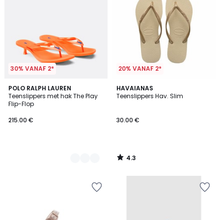
30% VANAF 2*
20% VANAF 2*
4.3
2
POLO RALPH LAUREN
HAVAIANAS
/ 5
Teenslippers met hak The Play
Teenslippers Hav. Slim
Kleuren
Flip-Flop
215.00 €
30.00 €
4.3
/
5