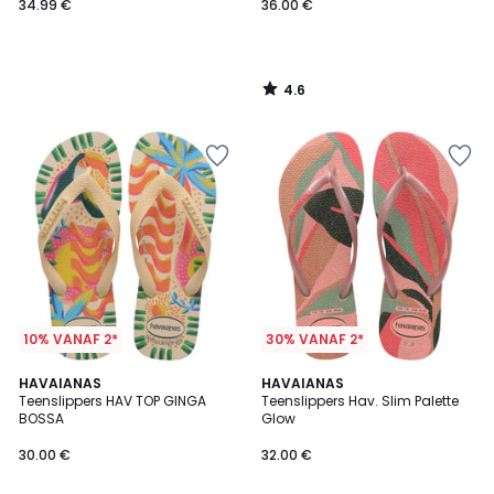
34.99 €
36.00 €
4.6
/
5
10% VANAF 2*
30% VANAF 2*
5
HAVAIANAS
HAVAIANAS
/
Teenslippers HAV TOP GINGA
Teenslippers Hav. Slim Palette
5
BOSSA
Glow
30.00 €
32.00 €