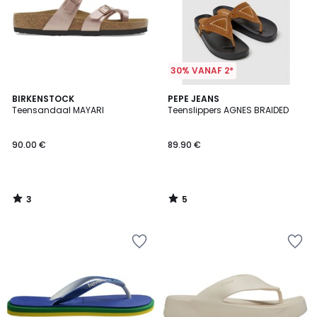
30% VANAF 2*
3
5
BIRKENSTOCK
PEPE JEANS
/
/
Teensandaal MAYARI
Teenslippers AGNES BRAIDED
5
5
90.00 €
89.90 €
3
5
/
/
5
5