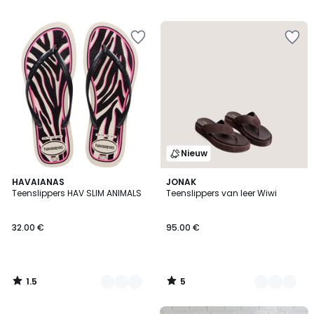
Nieuw
1.5
5
2
HAVAIANAS
2
JONAK
/
/
Teenslippers HAV SLIM ANIMALS
Teenslippers van leer Wiwi
Kleuren
Kleuren
5
5
32.00 €
95.00 €
1.5
5
/
/
5
5
FINAL