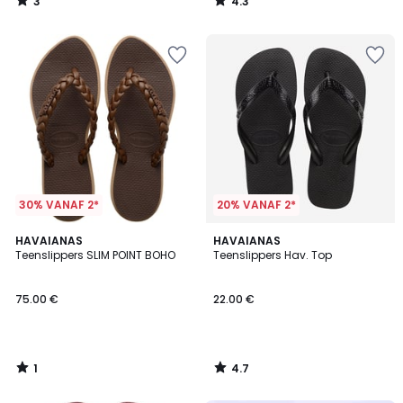
3
4.3
/
/
5
5
30% VANAF 2*
20% VANAF 2*
1
4.7
HAVAIANAS
HAVAIANAS
/
/ 5
Teenslippers SLIM POINT BOHO
Teenslippers Hav. Top
5
75.00 €
22.00 €
1
4.7
/
/
5
5