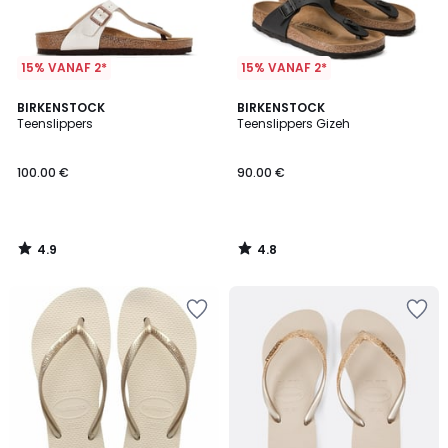
15% VANAF 2*
15% VANAF 2*
4.9
4.8
BIRKENSTOCK
BIRKENSTOCK
/ 5
/ 5
Teenslippers
Teenslippers Gizeh
100.00 €
90.00 €
4.9
4.8
/
/
5
5