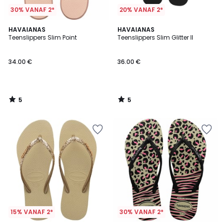
30% VANAF 2*
20% VANAF 2*
5
5
HAVAIANAS
HAVAIANAS
/
/
Teenslippers Slim Point
Teenslippers Slim Glitter II
5
5
34.00 €
36.00 €
5
5
/
/
5
5
15% VANAF 2*
30% VANAF 2*