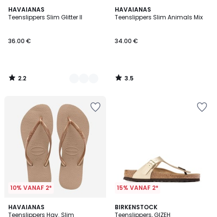
2.2
3.5
2
HAVAIANAS
HAVAIANAS
/ 5
/ 5
Teenslippers Slim Glitter II
Teenslippers Slim Animals Mix
Kleuren
36.00 €
34.00 €
2.2
3.5
/
/
5
5
10% VANAF 2*
15% VANAF 2*
4.7
5
2
HAVAIANAS
BIRKENSTOCK
/ 5
/
Teenslippers Hav. Slim
Teenslippers, GIZEH