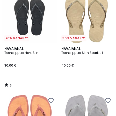
20% VANAF 2*
30% VANAF 2*
5
HAVAIANAS
HAVAIANAS
/
Teenslippers Hav. Slim
Teenslippers Slim Sparkle II
5
30.00 €
40.00 €
5
/
5