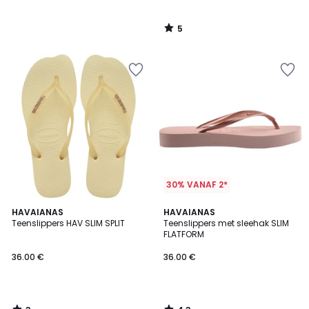
5
/
5
30% VANAF 2*
3
4.3
HAVAIANAS
HAVAIANAS
/
/ 5
Teenslippers HAV SLIM SPLIT
Teenslippers met sleehak SLIM
5
FLATFORM
36.00 €
36.00 €