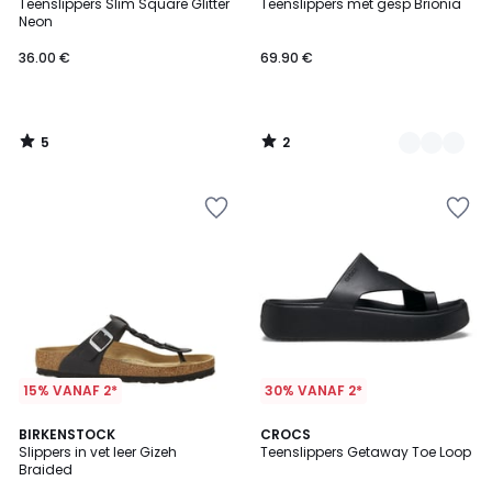
/
/
Teenslippers Slim Square Glitter
Teenslippers met gesp Brionia
Kleuren
5
5
Neon
36.00 €
69.90 €
5
2
/
/
5
5
15% VANAF 2*
30% VANAF 2*
5
5
BIRKENSTOCK
CROCS
/
/
Slippers in vet leer Gizeh
Teenslippers Getaway Toe Loop
5
5
Braided