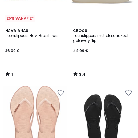
25% VANAF 2*
1
3.4
HAVAIANAS
CROCS
/
/ 5
Teenslippers Hav. Brasil Twist
Teenslippers met plateauzool
5
getaway flip
36.00 €
44.99 €
1
3.4
/
/
5
5