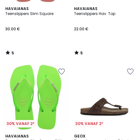
5
5
HAVAIANAS
HAVAIANAS
/
/
Teenslippers Slim Square
Teenslippers Hav. Top
5
5
30.00 €
22.00 €
5
5
/
/
5
5
30% VANAF 2*
30% VANAF 2*
5
2
HAVAIANAS
2
GEOX