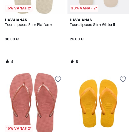
15% VANAF 2*
30% VANAF 2*
4
5
HAVAIANAS
HAVAIANAS
/
/
Teenslippers Slim Platform
Teenslippers Slim Glitter II
5
5
36.00 €
26.00 €
4
5
/
/
5
5
15% VANAF 2*