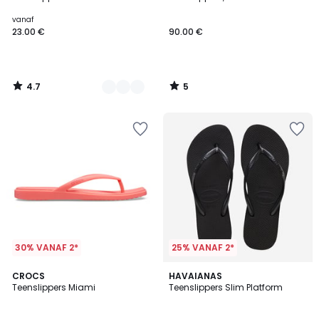
Kleuren
5
vanaf
23.00 €
90.00 €
4.7
5
/
/
5
5
30% VANAF 2*
25% VANAF 2*
4.6
CROCS
HAVAIANAS
/ 5
Teenslippers Miami
Teenslippers Slim Platform