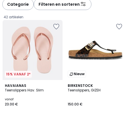
à
à
Categorie
Filteren en sorteren
gauche
droite
42 artikelen
Nieuw
15% VANAF 2*
HAVAIANAS
BIRKENSTOCK
Teenslippers Hav. Slim
Teenslippers, GIZEH
Prijs
vanaf
23.00 €
150.00 €
vanaf
23.00
€.