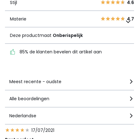
Stijl
4.6
1
13
Materie
4.7
Materie
Deze productmaat
4.7
Onberispelijk
Deze productmaat
Onberispelijk
85% de klanten bevelen
dit artikel aan
85% de klanten bevelen dit artikel aan
Zie details van de nota
Meest recente - oudste
Alle beoordelingen
Nederlandse
17/07/2021