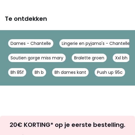
Te ontdekken
Dames - Chantelle
Lingerie en pyjama's - Chantelle
Soutien gorge miss mary
Bralette groen
Xxl bh
Bh 85f
Bh b
Bh dames kant
Push up 95c
Op
20€ KORTING* op je eerste bestelling.
zoek