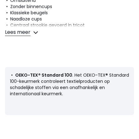
• Omsluitend
• Zonder binnencups
• Klassieke beugels
• Naadloze cups
• Centraal strookje gevoerd in tricot
Lees meer
Samenstelling en onderhoud
• Voornaamste stof : 75% polyamide, 25% elasthan
• 2de stof : 100% polyester
• Onderhoud : zie etiket
•
OEKO-TEX® Standard 100
. Het OEKO-TEX® Standard
100-keurmerk controleert textielproducten op
schadelijke stoffen via een onafhankelijk en
internationaal keurmerk.
Productfiche met betrekking tot milieukwaliteiten en -
kenmerken
• Herkomst van de productie (weving, verving): Thailand
• Confectie: Vietnam
• Bij het wassen komen er microplastics in het milieu
terecht.
: