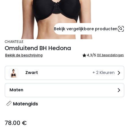
Bekijk vergelijkbare producten
CHANTELLE
Omsluitend BH Hedona
Bekijk de beschrijving
4,3
/5
191 beoordelingen
Zwart
+
2
Kleuren
Maten
Matengids
78.00
78.00 €
€.