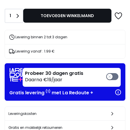
Aantal
1
TOEVOEGEN WINKELMAND
Levering binnen 2 tot 3 dagen
Levering vanaf :
1.99 €
Probeer 30 dagen gratis
Daarna €19/jaar
(1)
Gratis levering
met La Redoute +
Leveringskosten
Gratis en makkelijk retourneren