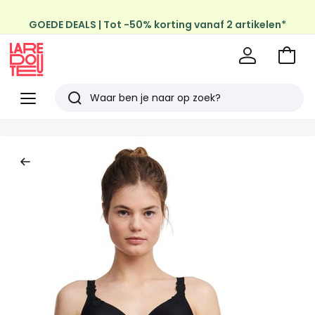
GOEDE DEALS | Tot -50% korting vanaf 2 artikelen*
Profiteer van gratis thuis levering
op al de Mode & Home aankopen
Naar
het
La
winke
Redoute
Menu
Zoeken
Laatst
bekeken
artikelen