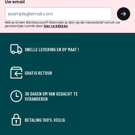
naar
Uw email
inspiratie
OK
en
!
verrassingen?
Heb je al een klantaccount? Abonneer je dan op de nieuwsbrief vanuit uw
persoonlijke ruimte door
hier te klikken
SNELLE LEVERING EN OP MAAT !
GRATIS RETOUR
30 DAGEN OM VAN GEDACHT TE
VERANDEREN
BETALING 100% VEILIG