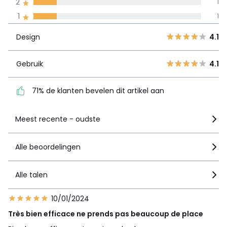
2
1
Design
4.1
5
4
1
1
4
1
Gebruik
4.1
Design
4.1
3
0
2
71% de klanten bevelen
1
Gebruik
4.1
dit artikel aan
1
1
71% de klanten bevelen dit artikel aan
Zie details van de nota
Meest recente - oudste
Alle beoordelingen
Alle talen
10/01/2024
Très bien efficace ne prends pas beaucoup de place