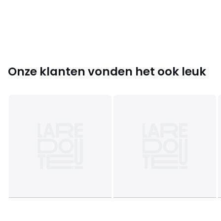
• Gemonteerd geleverd
• Niet compatibel met de meubelen Kyriel
Afmetingen
•
Totaal
: L110 x H 22,5 x D40 cm
•
Bruikbaar
: L48,1 x H14,6 x D34,1 cm
Onze klanten vonden het ook leuk
•
HOUT UIT DUURZAMER BEHEERDE BOSSEN EN
GECONTROLEERDE BRONNEN
. Mixed hout bevat minimaal
70% FSC®-gecertificeerd en/of gerecycled hout en de rest
is FS gecontroleerd hout.
Productfiche met betrekking tot milieukwaliteiten en -
kenmerken
• Volledig recycleerbaar product.
Afmetingen en gewicht van de pakketten
1 pakket