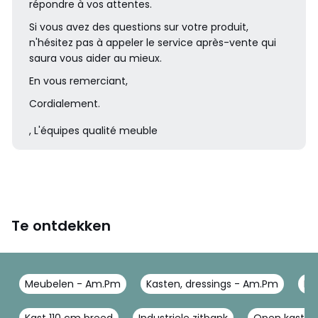
répondre à vos attentes.
Si vous avez des questions sur votre produit,
n'hésitez pas à appeler le service après-vente qui
saura vous aider au mieux.
En vous remerciant,
Cordialement.
, L'équipes qualité meuble
Te ontdekken
Meubelen - Am.Pm
Kasten, dressings - Am.Pm
Kl
Kast 110 cm breed
Industriele zitbank
Open kast wi