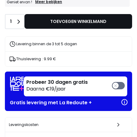
GOEDE
Meer bekijken
Geniet ervan !
DEALS
:
10%
Aantal
1
TOEVOEGEN WINKELMAND
bij
aankoop
van
2
artikelen
Levering binnen de 3 tot 5 dagen
naar
keuze*
Geniet
Thuislevering :
9.99 €
ervan
!
Probeer 30 dagen gratis
Daarna €19/jaar
Gratis levering met La Redoute +
Leveringskosten