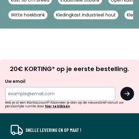
Witte hoekbank
Kledingkast industrieel hout
Kledi
Op
20€ KORTING* op je eerste bestelling.
zoek
naar
Uw email
inspiratie
OK
en
!
verrassingen?
Heb je al een klantaccount? Abonneer je dan op de nieuwsbrief vanuit uw
persoonlijke ruimte door
hier te klikken
SNELLE LEVERING EN OP MAAT !