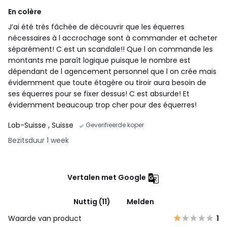
En colère
J’ai été très fâchée de découvrir que les équerres
nécessaires à l accrochage sont à commander et acheter
séparément! C est un scandale!! Que l on commande les
montants me paraît logique puisque le nombre est
dépendant de l agencement personnel que l on crée mais
évidemment que toute étagère ou tiroir aura besoin de
ses équerres pour se fixer dessus! C est absurde! Et
évidemment beaucoup trop cher pour des équerres!
Lob-Suisse
, Suisse
Geverifieerde koper
Bezitsduur 1 week
Vertalen met Google
Nuttig (11)
Melden
Waarde van product
1