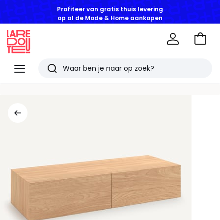
Profiteer van gratis thuis levering
op al de Mode & Home aankopen
Naar
het
La
winke
Redoute
Menu
Zoeken
Laatst
bekeken
artikelen