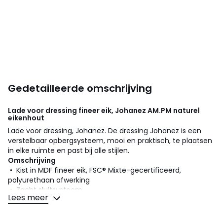
Gedetailleerde omschrijving
Lade voor dressing fineer eik, Johanez
AM.PM
naturel
eikenhout
Lade voor dressing, Johanez. De dressing Johanez is een
verstelbaar opbergsysteem, mooi en praktisch, te plaatsen
in elke ruimte en past bij alle stijlen.
Omschrijving
• Kist in MDF fineer eik, FSC® Mixte-gecertificeerd,
polyurethaan afwerking
• Zacht sluitsysteem
Lees meer
• Te bevestigen aan de dragers dankzij de hoekijzers apart
verkocht de site
• Te bevestigen aan de muur (vijzen niet bijgeleverd)