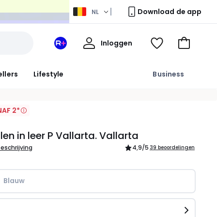
Download de app
NL
Mijn
Inloggen
Mijn
Kijk
Naar
profiel
La
mijn
het
Redoute
wishlist
winkelma
ellers
Lifestyle
Business
+
ruimte
AF 2*
en in leer P Vallarta. Vallarta
beschrijving
4,9
/5
39 beoordelingen
Blauw
n