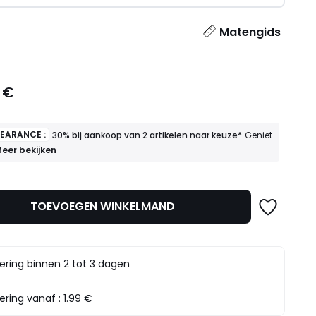
l
Matengids
 €
LEARANCE :
30% bij aankoop van 2 artikelen naar keuze*
Geniet
INAL
eer bekijken
LEARANCE
30%
ij
TOEVOEGEN WINKELMAND
ankoop
an
rtikelen
aar
ering binnen 2 tot 3 dagen
euze*
eniet
rvan
ering vanaf :
1.99 €