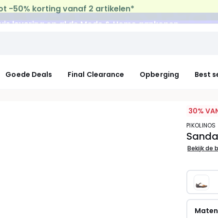
uis levering
op al de Mode & Home aankopen
Goede Deals
Final Clearance
Opberging
Best s
30% VAN
PIKOLINOS
Sandal
Bekijk de 
Mate