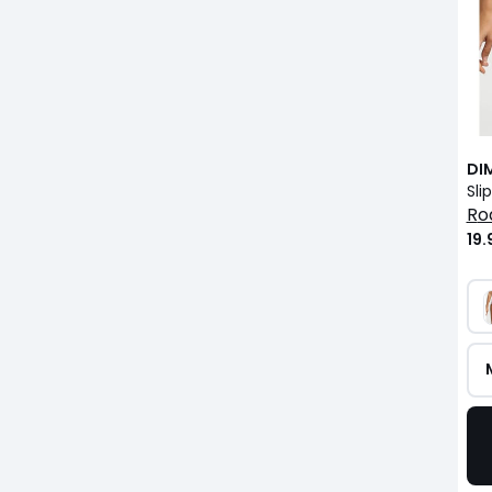
DI
Sli
ro
19.