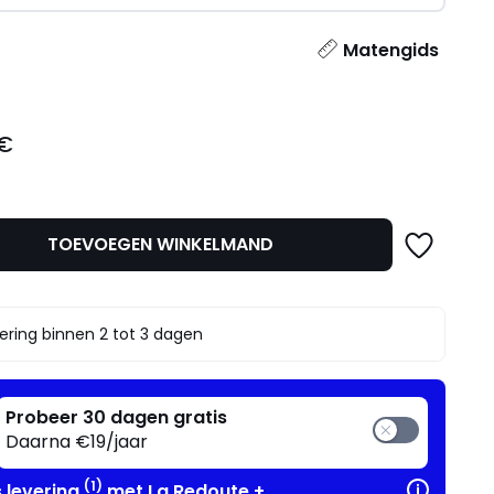
l
Matengids
 €
TOEVOEGEN WINKELMAND
ering binnen 2 tot 3 dagen
Probeer 30 dagen gratis
Daarna €19/jaar
(1)
s levering
met La Redoute +