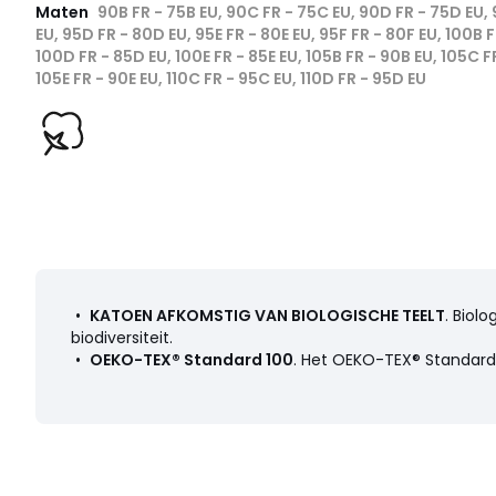
Maten
90B FR - 75B EU, 90C FR - 75C EU, 90D FR - 75D EU,
EU, 95D FR - 80D EU, 95E FR - 80E EU, 95F FR - 80F EU, 100B 
100D FR - 85D EU, 100E FR - 85E EU, 105B FR - 90B EU, 105C F
105E FR - 90E EU, 110C FR - 95C EU, 110D FR - 95D EU
•
KATOEN AFKOMSTIG VAN BIOLOGISCHE TEELT
. Biol
biodiversiteit.
•
OEKO-TEX® Standard 100
. Het OEKO-TEX® Standard 