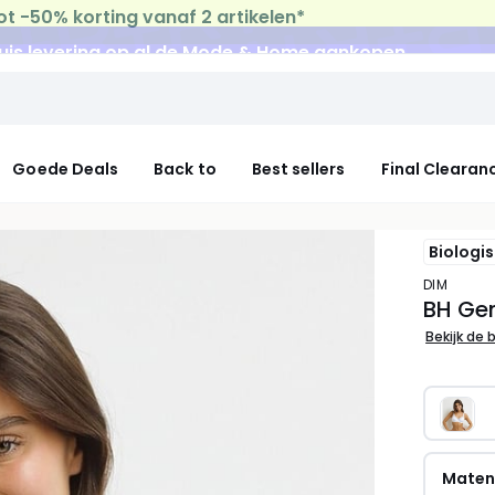
uis levering
op al de Mode & Home aankopen
Goede Deals
Back to
Best sellers
Final Clearan
Biologi
DIM
BH Gen
Bekijk de 
Mate