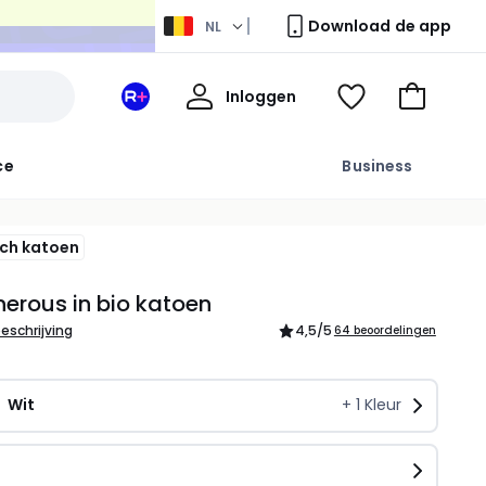
Download de app
NL
Mijn
Inloggen
Mijn
Kijk
Naar
profiel
La
mijn
het
Redoute
wishlist
winkelma
ce
Business
+
ruimte
sch katoen
erous in bio katoen
beschrijving
4,5
/5
64 beoordelingen
Wit
+
1
Kleur
n