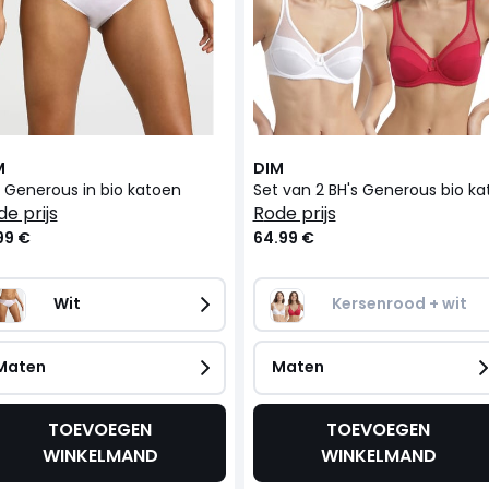
M
DIM
p Generous in bio katoen
de prijs
rode prijs
99 €
64.99 €
Wit
Kersenrood + wit
Maten
Maten
TOEVOEGEN
TOEVOEGEN
WINKELMAND
WINKELMAND