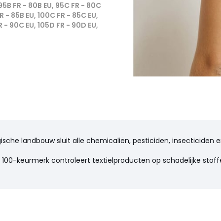
 95B FR - 80B EU, 95C FR - 80C
FR - 85B EU, 100C FR - 85C EU,
R - 90C EU, 105D FR - 90D EU,
ogische landbouw sluit alle chemicaliën, pesticiden, insecticide
100-keurmerk controleert textielproducten op schadelijke stoffe