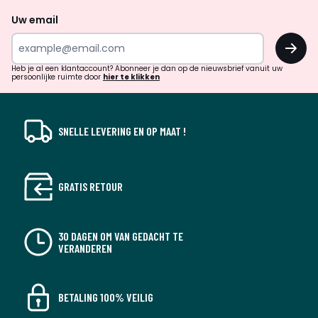
naar
Uw email
inspiratie
OK
en
!
verrassingen?
Heb je al een klantaccount? Abonneer je dan op de nieuwsbrief vanuit uw
persoonlijke ruimte door
hier te klikken
SNELLE LEVERING EN OP MAAT !
GRATIS RETOUR
30 DAGEN OM VAN GEDACHT TE
VERANDEREN
BETALING 100% VEILIG