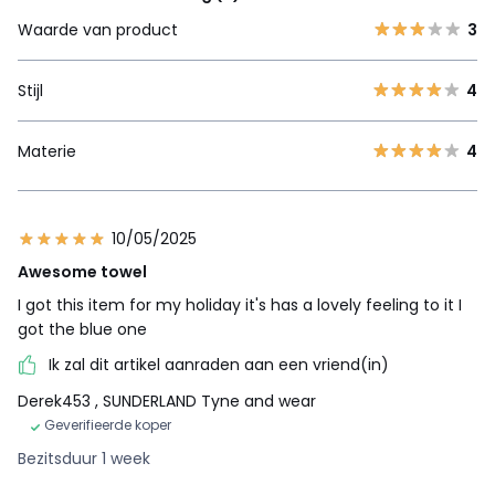
Waarde van product
3
Stijl
4
Materie
4
10/05/2025
Awesome towel
I got this item for my holiday it's has a lovely feeling to it I
got the blue one
Ik zal dit artikel aanraden aan een vriend(in)
Derek453
, SUNDERLAND Tyne and wear
Geverifieerde koper
Bezitsduur 1 week