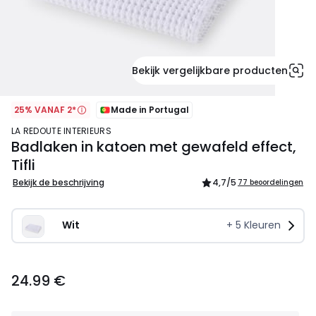
Bekijk vergelijkbare producten
25% VANAF 2*
Made in Portugal
LA REDOUTE INTERIEURS
Badlaken in katoen met gewafeld effect,
Tifli
Bekijk de beschrijving
4,7
/5
77 beoordelingen
Wit
+
5
Kleuren
24.99
24.99 €
€.