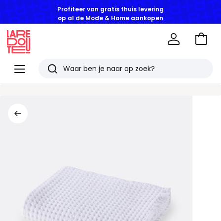
Profiteer van gratis thuis levering
op al de Mode & Home aankopen
Naar
het
La
winke
Redoute
Menu
Zoeken
Laatst
bekeken
artikelen