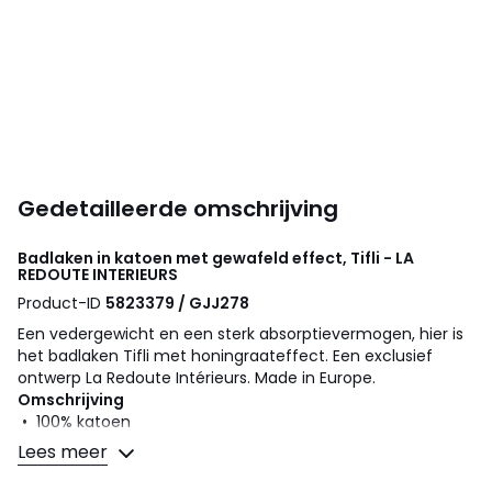
Gedetailleerde omschrijving
Badlaken in katoen met gewafeld effect, Tifli - LA
REDOUTE INTERIEURS
Product-ID
5823379 / GJJ278
Een vedergewicht en een sterk absorptievermogen, hier is
het badlaken Tifli met honingraateffect. Een exclusief
ontwerp La Redoute Intérieurs. Made in Europe.
Omschrijving
• 100% katoen
• Honingraat 320 g/m2
Lees meer
• Afgewerkt met biesje
• Made in Portugal