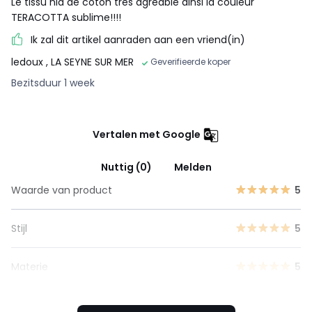
Le tissu nid de coton très agréable ainsi la couleur
TERACOTTA sublime!!!!
Ik zal dit artikel aanraden aan een vriend(in)
ledoux
, LA SEYNE SUR MER
Geverifieerde koper
Bezitsduur 1 week
Vertalen met Google
Nuttig (0)
Melden
Waarde van product
5
Stijl
5
Materie
5