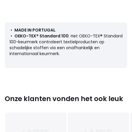
Onderhoud
• Wassen op 40°
• Droogtrommel op lage temperatuur
•
MADE IN PORTUGAL
.
Afmetingen
•
OEKO-TEX® Standard 100
. Het OEKO-TEX® Standard
• 70 x 140 cm
100-keurmerk controleert textielproducten op
schadelijke stoffen via een onafhankelijk en
internationaal keurmerk.
Productfiche met betrekking tot milieukwaliteiten en -
kenmerken
• Herkomst van de productie (weving, verving, bedrukking,
confectie): Portugal
Kleuren
Wit, Karamel, Grijsgroen, Blauw, Veldgroen,
Onze klanten vonden het ook leuk
Lichtgeel
Maten
70 x 140 cm