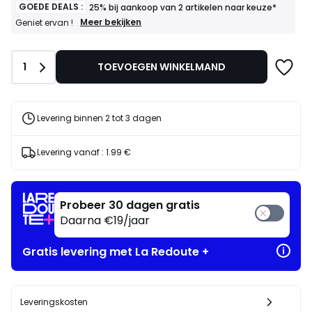
GOEDE DEALS :
25% bij aankoop van 2 artikelen naar keuze*
GOEDE
Meer bekijken
Geniet ervan !
DEALS
:
25%
Aantal
1
TOEVOEGEN WINKELMAND
bij
aankoop
van
2
artikelen
Levering binnen 2 tot 3 dagen
naar
keuze*
Geniet
Levering vanaf :
1.99 €
ervan
!
Probeer 30 dagen gratis
Daarna €19/jaar
Gratis levering met La Redoute +
Leveringskosten