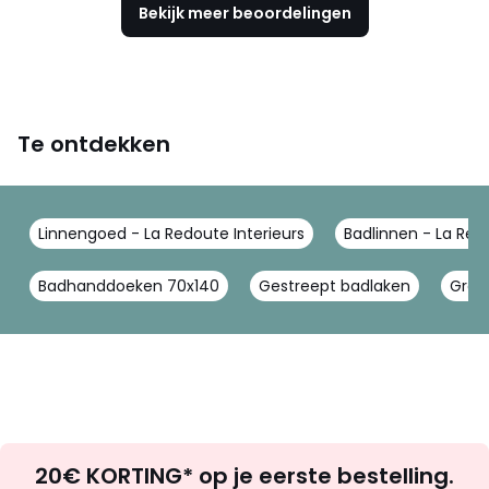
Bekijk meer beoordelingen
Te ontdekken
Linnengoed - La Redoute Interieurs
Badlinnen - La Redo
Badhanddoeken 70x140
Gestreept badlaken
Groe
Op
20€ KORTING* op je eerste bestelling.
zoek