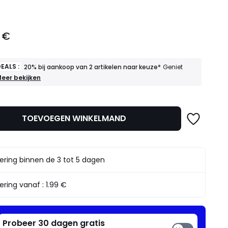
 €
EALS :
20% bij aankoop van 2 artikelen naar keuze*
Geniet
OEDE
eer bekijken
EALS
0%
ij
TOEVOEGEN WINKELMAND
ankoop
an
rtikelen
aar
ering binnen de 3 tot 5 dagen
euze*
eniet
rvan
ering vanaf :
1.99 €
Probeer 30 dagen gratis