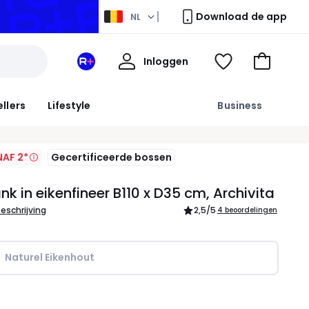
Download de app
NL
Mijn
Inloggen
Mijn
Kijk
Naar
profiel
La
mijn
het
Redoute
wishlist
winkelma
ellers
Lifestyle
Business
+
ruimte
AF 2*
Gecertificeerde bossen
nk in eikenfineer B110 x D35 cm, Archivita
beschrijving
2,5
/5
4 beoordelingen
Naturel Eikenhout
l