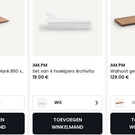
AM.PM
AM.PM
Walnoot gefineerde plank B60 x D28 cm, Archivita
Set van 4 hoekijzers Archivita
19.00 €
129.00 €
t
Wit
N
EN
TOEVOEGEN
T
ND
WINKELMAND
W