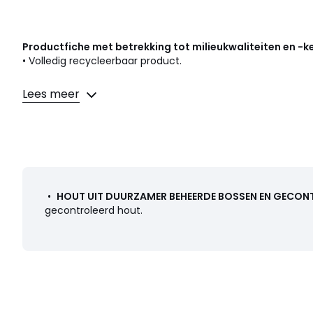
Productfiche met betrekking tot milieukwaliteiten en -
• Volledig recycleerbaar product.
Afmetingen en gewicht van de pakketten
Lees meer
1 pakket
• B117 x H6 x D42 cm, 7 kg
Kleuren
Naturel Eikenhout
Maten
één maat
•
HOUT UIT DUURZAMER BEHEERDE BOSSEN EN GECON
gecontroleerd hout.