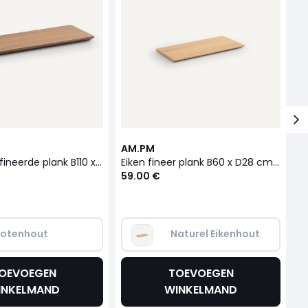
AM.PM
A
Walnoot gefineerde plank B110 x D28 cm, Archivita
Eiken fineer plank B60 x D28 cm, Archivita
59.00 €
9
otenhout
Naturel Eikenhout
OEVOEGEN
TOEVOEGEN
INKELMAND
WINKELMAND