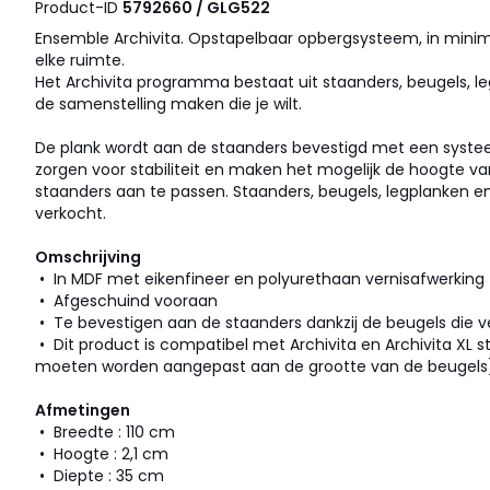
Product-ID
5792660 / GLG522
Ensemble Archivita. Opstapelbaar opbergsysteem, in minimali
elke ruimte.
Het Archivita programma bestaat uit staanders, beugels, le
de samenstelling maken die je wilt.
De plank wordt aan de staanders bevestigd met een syste
zorgen voor stabiliteit en maken het mogelijk de hoogte v
staanders aan te passen. Staanders, beugels, legplanken en
verkocht.
Omschrijving
• In MDF met eikenfineer en polyurethaan vernisafwerking
• Afgeschuind vooraan
• Te bevestigen aan de staanders dankzij de beugels die v
• Dit product is compatibel met Archivita en Archivita XL
moeten worden aangepast aan de grootte van de beugels
Afmetingen
• Breedte : 110 cm
• Hoogte : 2,1 cm
• Diepte : 35 cm