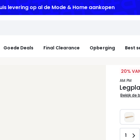
uis levering
op al de Mode & Home aankopen
Goede Deals
Final Clearance
Opberging
Best s
20% VAN
AM.PM
Legpla
Bekijk de 
Aanta
1