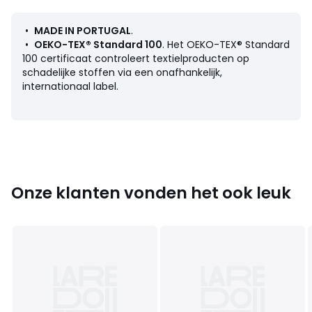
• Wassen op 60°
• Door te wassen op 40° in plaats van 60°, verminder je
•
MADE IN PORTUGAL
.
het energieverbruik
•
OEKO-TEX® Standard 100
. Het OEKO-TEX® Standard
• Droogtrommel op lage temperatuur
100 certificaat controleert textielproducten op
schadelijke stoffen via een onafhankelijk,
Afmetingen
internationaal label.
• 70 x 150 cm
Kleuren
Karamel, Touwkleur, Kaki
Maten
70 x 150 cm
Onze klanten vonden het ook leuk