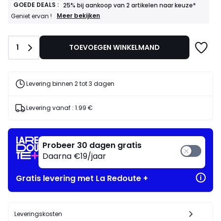
GOEDE DEALS :
25% bij aankoop van 2 artikelen naar keuze*
GOEDE
Meer bekijken
Geniet ervan !
DEALS
:
25%
Aantal
1
TOEVOEGEN WINKELMAND
bij
aankoop
van
2
artikelen
Levering binnen 2 tot 3 dagen
naar
keuze*
Geniet
Levering vanaf :
1.99 €
ervan
!
Probeer 30 dagen gratis
Daarna €19/jaar
Gratis levering met La Redoute +
Leveringskosten