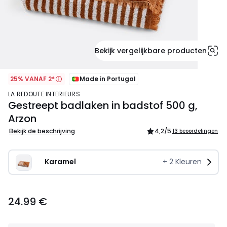
Bekijk vergelijkbare producten
25% VANAF 2*
Made in Portugal
LA REDOUTE INTERIEURS
Gestreept badlaken in badstof 500 g,
Arzon
Bekijk de beschrijving
4,2
/5
13 beoordelingen
Karamel
+
2
Kleuren
24.99
24.99 €
€.