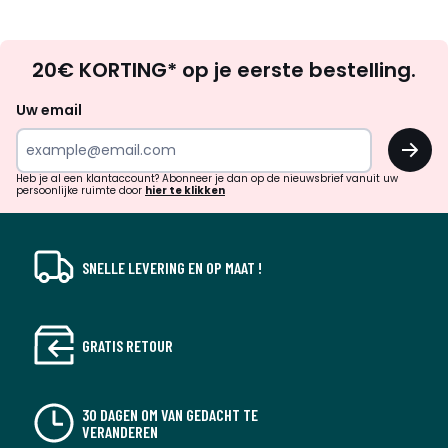
Op
20€ KORTING* op je eerste bestelling.
zoek
naar
Uw email
inspiratie
OK
en
!
verrassingen?
Heb je al een klantaccount? Abonneer je dan op de nieuwsbrief vanuit uw
persoonlijke ruimte door
hier te klikken
SNELLE LEVERING EN OP MAAT !
GRATIS RETOUR
30 DAGEN OM VAN GEDACHT TE
VERANDEREN