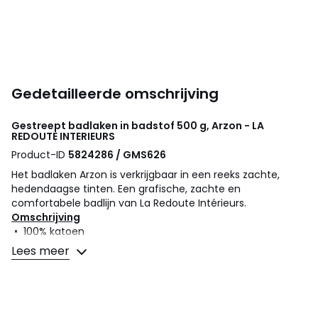
Gedetailleerde omschrijving
Gestreept badlaken in badstof 500 g, Arzon - LA
REDOUTE INTERIEURS
Product-ID
5824286 / GMS626
Het badlaken Arzon is verkrijgbaar in een reeks zachte,
hedendaagse tinten. Een grafische, zachte en
comfortabele badlijn van La Redoute Intérieurs.
Omschrijving
• 100% katoen
• Badstof 500 g/m2
Lees meer
• 1 gestreepte zijde, geverfd/geweven, 1 effen zijde
• Afgewerkt met franjes
• Made in Portugal
Onderhoud