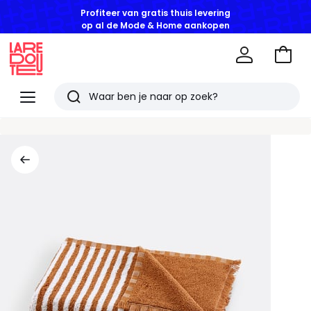
Profiteer van gratis thuis levering
op al de Mode & Home aankopen
Naar
het
La
winke
Redoute
Menu
Zoeken
Laatst
bekeken
artikelen