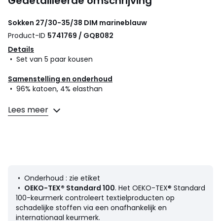
Gedetailleerde omschrijving
Sokken 27/30-35/38
DIM
marineblauw
Product-ID
5741769 / GQB082
Details
• Set van 5 paar kousen
Samenstelling en onderhoud
• 96% katoen, 4% elasthan
Lees meer
Productfiche met betrekking tot milieukwaliteiten en -
kenmerken
• Herkomst van de productie (weving, verving, bedrukking,
confectie): China
Kleuren
Marineblauw
• Onderhoud : zie etiket
Maten
27/30, 31/34, 35/38
•
OEKO-TEX® Standard 100
. Het OEKO-TEX® Standard
100-keurmerk controleert textielproducten op
schadelijke stoffen via een onafhankelijk en
internationaal keurmerk.