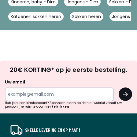
Kinderen, baby - Dim
Jongens - Dim
Sokken - Di
Katoenen sokken heren
Sokken heren
Jongens so
Op
20€ KORTING* op je eerste bestelling.
zoek
naar
Uw email
inspiratie
OK
en
!
verrassingen?
Heb je al een klantaccount? Abonneer je dan op de nieuwsbrief vanuit uw
persoonlijke ruimte door
hier te klikken
SNELLE LEVERING EN OP MAAT !