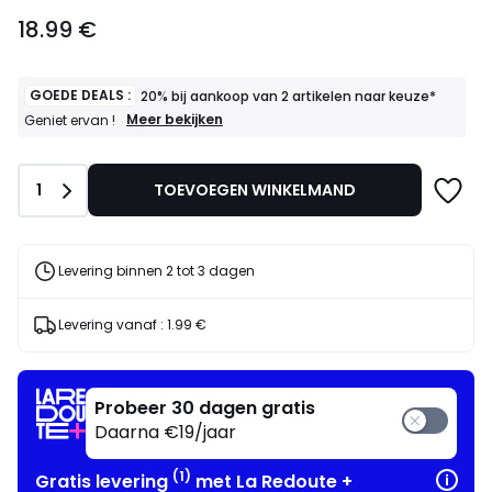
18.99
18.99 €
€.
GOEDE DEALS :
20% bij aankoop van 2 artikelen naar keuze*
GOEDE
Meer bekijken
Geniet ervan !
DEALS
:
20%
Aantal
1
TOEVOEGEN WINKELMAND
bij
aankoop
van
2
artikelen
Levering binnen 2 tot 3 dagen
naar
keuze*
Geniet
Levering vanaf :
1.99 €
ervan
!
Probeer 30 dagen gratis
Daarna €19/jaar
(1)
Gratis levering
met La Redoute +