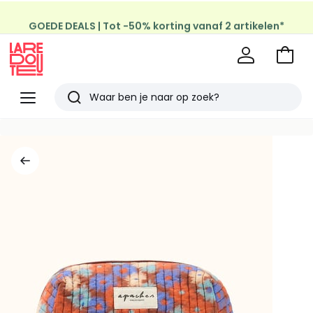
GOEDE DEALS | Tot -50% korting vanaf 2 artikelen*
Naar
het
La
winke
Redoute
Menu
Zoeken
Laatst
bekeken
artikelen