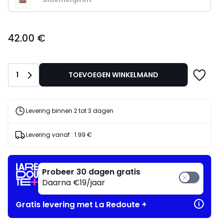
42.00
42.00 €
€.
Aantal
1
TOEVOEGEN WINKELMAND
Levering binnen 2 tot 3 dagen
Levering vanaf :
1.99 €
Probeer 30 dagen gratis
Daarna €19/jaar
Gratis levering met La Redoute +