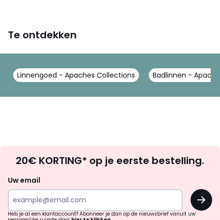
Te ontdekken
Linnengoed - Apaches Collections
Badlinnen - Apache
Op
20€ KORTING* op je eerste bestelling.
zoek
naar
Uw email
inspiratie
OK
en
!
verrassingen?
Heb je al een klantaccount? Abonneer je dan op de nieuwsbrief vanuit uw
persoonlijke ruimte door
hier te klikken