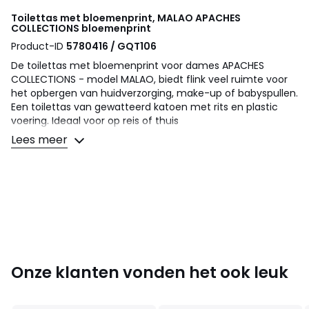
Toilettas met bloemenprint, MALAO
APACHES
COLLECTIONS
bloemenprint
Product-ID
5780416 / GQT106
De toilettas met bloemenprint voor dames APACHES
COLLECTIONS - model MALAO, biedt flink veel ruimte voor
het opbergen van huidverzorging, make-up of babyspullen.
Een toilettas van gewatteerd katoen met rits en plastic
voering. Ideaal voor op reis of thuis
Lees meer
Details
• Ritssluiting
• 1 binnenvak met rits
• Afgewerkt met sierstiksels
• Afmetingen: B20 x H18 cm x D12 cm
Samenstelling en onderhoud
• 100% katoen
• Machinewas op 30° delicaat programma
Onze klanten vonden het ook leuk
• Plat drogen
• Geen bleekmiddel gebruiken