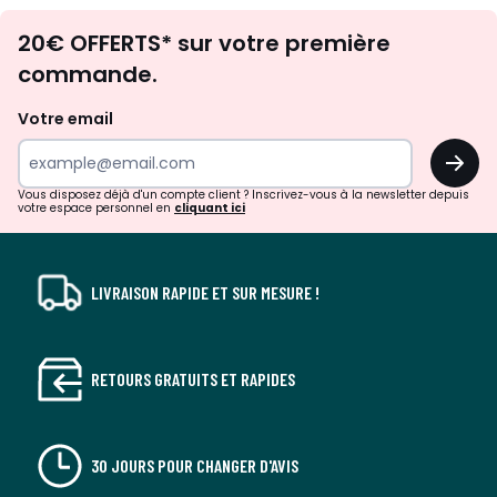
Envie
20€ OFFERTS* sur votre première
d'inspirations
commande.
et
de
Votre email
surprises?
OK
!
Vous disposez déjà d'un compte client ? Inscrivez-vous à la newsletter depuis
votre espace personnel en
cliquant ici
LIVRAISON RAPIDE ET SUR MESURE !
RETOURS GRATUITS ET RAPIDES
30 JOURS POUR CHANGER D'AVIS