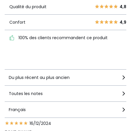
3
1
Qualité du produit
4,8
Qualité du
4,8
2
0
produit
1
0
Confort
4,9
Confort
4,9
100% des clients recommandent ce produit
100% des clients
recommandent ce produit
Voir le détail de la note
Du plus récent au plus ancien
Toutes les notes
Français
16/12/2024