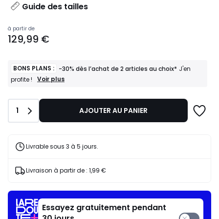
Guide des tailles
Prix
à partir de
129,99 €
à
partir
de
129,99
BONS PLANS :
-30% dès l’achat de 2 articles au choix*
J'en
€.
BONS
Voir plus
profite !
PLANS
:
-30%
Quantité
1
AJOUTER AU PANIER
dès
l’achat
de
2
articles
Livrable sous 3 à 5 jours.
au
choix*
J'en
Livraison à partir de :
1,99 €
profite
!
Essayez gratuitement pendant
30 jours