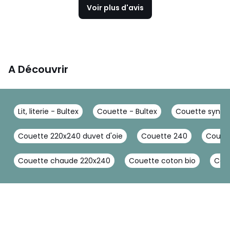
Voir plus d'avis
A Découvrir
Lit, literie - Bultex
Couette - Bultex
Couette synthé
Couette 220x240 duvet d'oie
Couette 240
Couet
Couette chaude 220x240
Couette coton bio
Coue