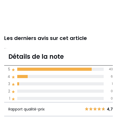
Les derniers avis sur cet article
4,8
Détails de la note
50 avis
de moyenne
5
43
obtenue sur
4
6
l'ensemble des
pays
3
1
2
0
Avis 100% certifiés,
1
0
La Redoute s'engage
Rapport
5
43
4,7
Rapport qualité-prix
4,7
qualité-prix
4
6