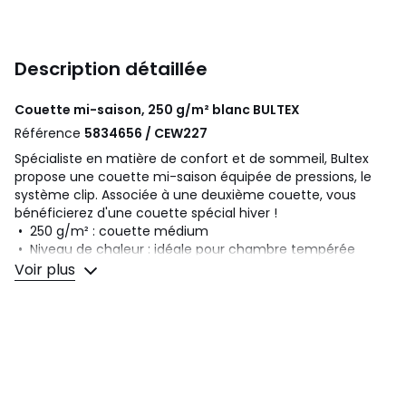
Description détaillée
Couette mi-saison, 250 g/m² blanc
BULTEX
Référence
5834656 / CEW227
Spécialiste en matière de confort et de sommeil, Bultex
propose une couette mi-saison équipée de pressions, le
système clip. Associée à une deuxième couette, vous
bénéficierez d'une couette spécial hiver !
• 250 g/m² : couette médium
• Niveau de chaleur : idéale pour chambre tempérée
chauffée de 15 à 20° environ
Voir plus
Bien choisir sa couette ? Consultez notre guide sur le site.
Description
• Garnissage 100% polyester fibre creuse siliconée,
250g/m²
• Enveloppe douce microfibre 100% polyester (72g/m2)
• Finition finement gaufrée sur 1 face