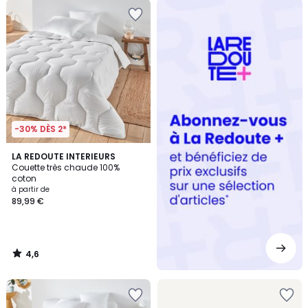
Redoute
+
-30% DÈS 2*
4,6
LA REDOUTE INTERIEURS
/ 5
Couette très chaude 100%
coton
à partir de
89,99 €
4,6
/
5