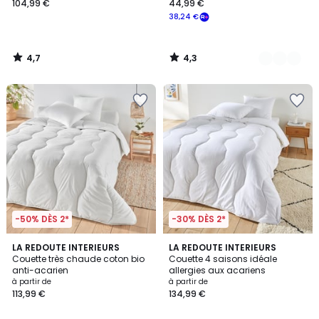
104,99 €
44,99 €
38,24 €
4,7
4,3
/
/
5
5
-50% DÈS 2*
-30% DÈS 2*
4,7
4,3
LA REDOUTE INTERIEURS
LA REDOUTE INTERIEURS
/ 5
/ 5
Couette très chaude coton bio
Couette 4 saisons idéale
anti-acarien
allergies aux acariens
à partir de
à partir de
113,99 €
134,99 €