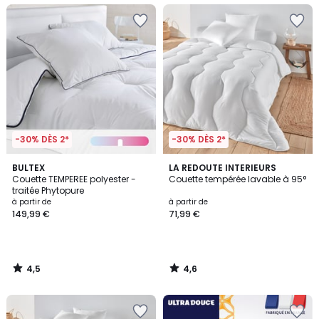
-30% DÈS 2*
-30% DÈS 2*
4,5
4,6
BULTEX
LA REDOUTE INTERIEURS
/ 5
/ 5
Couette TEMPEREE polyester -
Couette tempérée lavable à 95°
traitée Phytopure
à partir de
à partir de
149,99 €
71,99 €
4,5
4,6
/
/
5
5