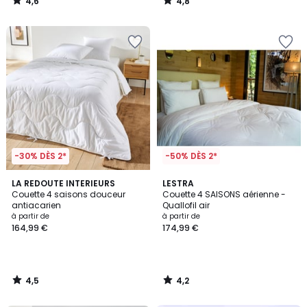
4,6
4,8
/
/
5
5
-30% DÈS 2*
-50% DÈS 2*
4,5
4,2
LA REDOUTE INTERIEURS
LESTRA
/ 5
/ 5
Couette 4 saisons douceur
Couette 4 SAISONS aérienne -
antiacarien
Quallofil air
à partir de
à partir de
164,99 €
174,99 €
4,5
4,2
/
/
5
5