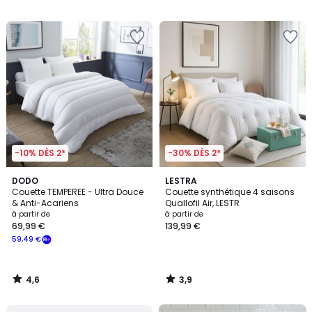
€.
/
5
-10% DÈS 2*
-30% DÈS 2*
4,6
3,9
DODO
LESTRA
/ 5
/ 5
Couette TEMPEREE - Ultra Douce
Couette synthétique 4 saisons
& Anti-Acariens
Quallofil Air, LESTR
à partir de
à partir de
69,99 €
139,99 €
59,49 €
4,6
3,9
/
/
5
5
FINAL