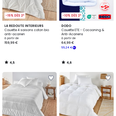
-15% DÈS 2*
-10% DÈS 2*
4,5
4,6
LA REDOUTE INTERIEURS
DODO
/ 5
/ 5
Couette 4 saisons coton bio
Couette ETE - Cocooning &
anti-acarien
Anti-Acariens
à partir de
à partir de
159,99 €
64,99 €
55,24 €
4,5
4,6
/
/
5
5