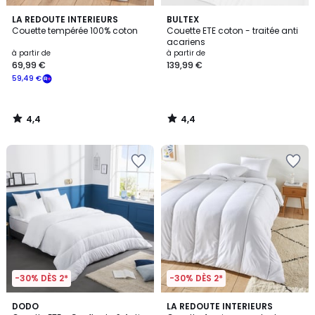
4,4
4,4
LA REDOUTE INTERIEURS
BULTEX
/ 5
/ 5
Couette tempérée 100% coton
Couette ETE coton - traitée anti
acariens
à partir de
à partir de
69,99 €
139,99 €
59,49 €
4,4
4,4
/
/
5
5
-30% DÈS 2*
-30% DÈS 2*
4,5
4,4
DODO
LA REDOUTE INTERIEURS