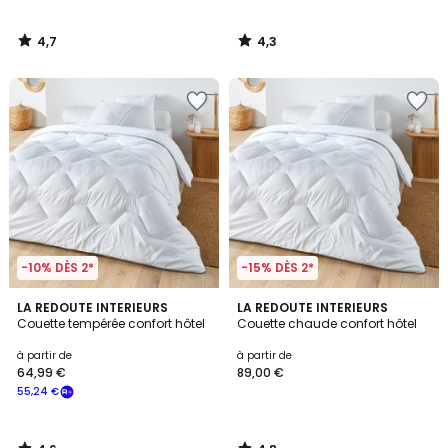
4,7
4,3
/
/
5
5
-10% DÈS 2*
-15% DÈS 2*
4,6
4,8
LA REDOUTE INTERIEURS
LA REDOUTE INTERIEURS
/ 5
/ 5
Couette tempérée confort hôtel
Couette chaude confort hôtel
à partir de
à partir de
64,99 €
89,00 €
55,24 €