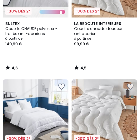
-30% DÈS 2*
-30% DÈS 2*
4,6
4,5
BULTEX
LA REDOUTE INTERIEURS
/ 5
/ 5
Couette CHAUDE polyester -
Couette chaude douceur
traitée anti-acariens
antiacarien
à partir de
à partir de
149,99 €
99,99 €
4,6
4,5
/
/
5
5
-30% DÈS 2*
-20% DÈS 2*