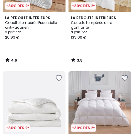
-30% DÈS 2*
-30% DÈS 2*
4,6
3,8
LA REDOUTE INTERIEURS
LA REDOUTE INTERIEURS
/ 5
/ 5
Couette tempérée Essentielle
Couette tempérée ultra
anti-acarien
gonflante
à partir de
à partir de
26,99 €
139,00 €
4,6
3,8
/
/
5
5
-30% DÈS 2*
-30% DÈS 2*