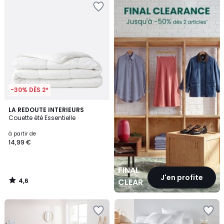
CLEARANCE
-30% DÈS 2*
4,6
LA REDOUTE INTERIEURS
/ 5
Couette été Essentielle
à partir de
14,99 €
FINAL
J'en profite
4,6
CLEARANCE
/
5