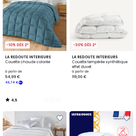
-10% DÈS 2*
-30% DÈS 2*
4,5
6
LA REDOUTE INTERIEURS
LA REDOUTE INTERIEURS
/ 5
Couette chaude colorée
Couette tempérée synthétique
Couleurs
effet duvet
à partir de
à partir de
54,99 €
119,00 €
46,74 €
4,5
/
5