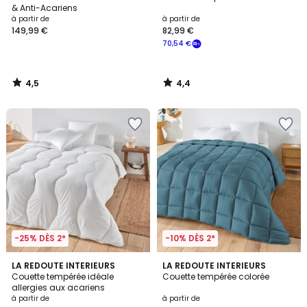
& Anti-Acariens
à partir de
à partir de
149,99 €
82,99 €
70,54 €
4,5
4,4
/
/
5
5
-25% DÈS 2*
-10% DÈS 2*
4,7
4,3
LA REDOUTE INTERIEURS
6
LA REDOUTE INTERIEURS
/ 5
/ 5
Couette tempérée idéale
Couette tempérée colorée
Couleurs
allergies aux acariens
à partir de
à partir de