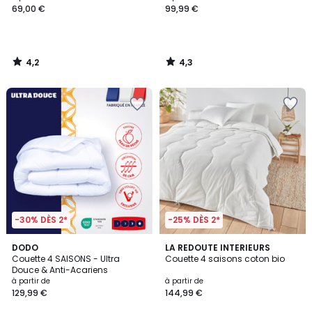
69,00 €
99,99 €
4,2
4,3
/
/
5
5
-30% DÈS 2*
-25% DÈS 2*
4,6
4,5
DODO
LA REDOUTE INTERIEURS
/ 5
/ 5
Couette 4 SAISONS - Ultra
Couette 4 saisons coton bio
Douce & Anti-Acariens
à partir de
à partir de
129,99 €
144,99 €