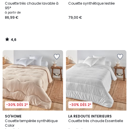
/ 5
Couette très chaude lavable à
Couette synthétique lestée
95°
à partir de
86,99 €
79,00 €
4,6
/
5
-30% DÈS 2*
-30% DÈS 2*
4,5
4,7
3
SO'HOME
LA REDOUTE INTERIEURS
/ 5
/ 5
Couette tempérée synthétique
Couette très chaude Essentielle
Couleurs
Color