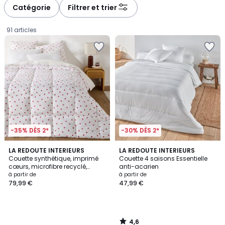
à
à
Catégorie
Filtrer et trier
gauche
droite
91 articles
-35% DÈS 2*
-30% DÈS 2*
4,6
LA REDOUTE INTERIEURS
LA REDOUTE INTERIEURS
/ 5
Couette synthétique, imprimé
Couette 4 saisons Essentielle
cœurs, microfibre recyclé,
anti-acarien
Prix
SCACCO
à partir de
à partir de
79,99 €
47,99 €
à
partir
de
79,99
4,6