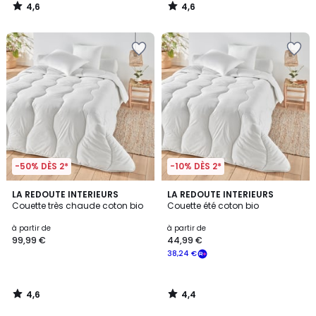
4,6
4,6
/
/
5
5
-50% DÈS 2*
-10% DÈS 2*
4,6
4,4
LA REDOUTE INTERIEURS
LA REDOUTE INTERIEURS
/ 5
/ 5
Couette très chaude coton bio
Couette été coton bio
à partir de
à partir de
99,99 €
44,99 €
38,24 €
4,6
4,4
/
/
5
5