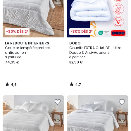
-30% DÈS 2*
-30% DÈS 2*
4,6
4,7
LA REDOUTE INTERIEURS
DODO
/ 5
/ 5
Couette tempérée protect
Couette EXTRA CHAUDE - Ultra
antiacarien
Douce & Anti-Acariens
à partir de
à partir de
74,99 €
82,99 €
4,6
4,7
/
/
5
5