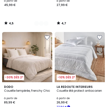
à partir de
à partir de
45,99 €
27,99 €
4,5
4,7
/
/
5
5
-30% DÈS 2*
-10% DÈS 2*
4,7
DODO
LA REDOUTE INTERIEURS
/ 5
Couette tempérée, Frenchy Chic
Couette été protect antiacarien
à partir de
à partir de
89,99 €
26,99 €
22,94 €