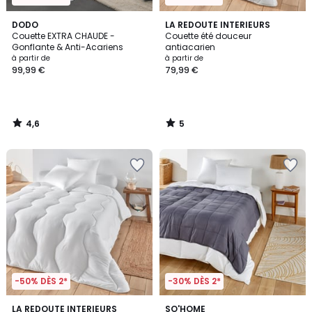
4,6
5
DODO
LA REDOUTE INTERIEURS
/ 5
/
Couette EXTRA CHAUDE -
Couette été douceur
5
Gonflante & Anti-Acariens
antiacarien
à partir de
à partir de
99,99 €
79,99 €
4,6
5
/
/
5
5
-50% DÈS 2*
-30% DÈS 2*
4,6
LA REDOUTE INTERIEURS
SO'HOME