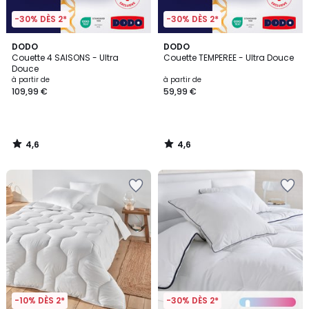
-30% DÈS 2*
-30% DÈS 2*
4,6
4,6
DODO
DODO
/ 5
/ 5
Couette 4 SAISONS - Ultra
Couette TEMPEREE - Ultra Douce
Douce
à partir de
à partir de
109,99 €
59,99 €
4,6
4,6
/
/
5
5
-10% DÈS 2*
-30% DÈS 2*