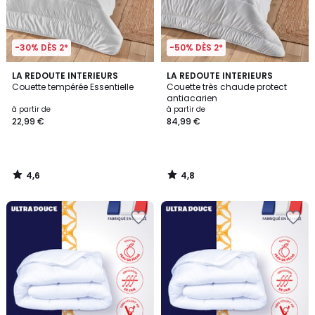
-30% DÈS 2*
-50% DÈS 2*
4,6
4,8
LA REDOUTE INTERIEURS
LA REDOUTE INTERIEURS
/ 5
/ 5
Couette tempérée Essentielle
Couette très chaude protect
antiacarien
à partir de
à partir de
22,99 €
84,99 €
4,6
4,8
/
/
5
5