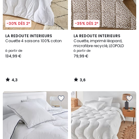
-30% DÈS 2*
-35% DÈS 2*
4,3
3,6
LA REDOUTE INTERIEURS
LA REDOUTE INTERIEURS
/ 5
/ 5
Couette 4 saisons 100% coton
Couette, imprimé léopard,
microfibre recyclé, LEOPOLD
à partir de
à partir de
134,99 €
79,99 €
4,3
3,6
/
/
5
5