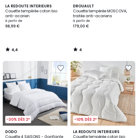
4,4
4
LA REDOUTE INTERIEURS
DROUAULT
/ 5
/
Couette tempérée coton bio
Couette tempérée MOSCOVA,
5
anti-acarien
traitée anti-acariens
à partir de
à partir de
98,99 €
179,00 €
4,4
4
/
/
5
5
-30% DÈS 2*
-10% DÈS 2*
4,5
4,4
DODO
LA REDOUTE INTERIEURS
/ 5
/ 5
Couette 4 SAISONS - Gonflante
Couette tempérée coton bio