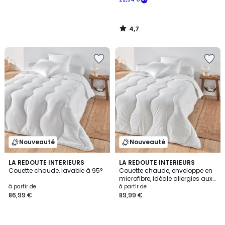
4,7
/
5
Nouveauté
Nouveauté
LA REDOUTE INTERIEURS
LA REDOUTE INTERIEURS
Couette chaude, lavable à 95°
Couette chaude, enveloppe en
microfibre, idéale allergies aux
acariens
à partir de
à partir de
86,99 €
89,99 €