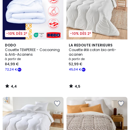
-10% DÈS 2*
-10% DÈS 2*
4,4
4,5
DODO
LA REDOUTE INTERIEURS
/ 5
/ 5
Couette TEMPEREE - Cocooning
Couette été coton bio anti-
& Anti-Acariens
acarien
à partir de
à partir de
84,99 €
52,99 €
72,24 €
45,04 €
4,4
4,5
/
/
5
5