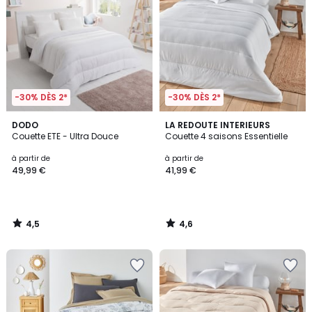
-30% DÈS 2*
-30% DÈS 2*
4,5
4,6
DODO
LA REDOUTE INTERIEURS
/ 5
/ 5
Couette ETE - Ultra Douce
Couette 4 saisons Essentielle
à partir de
à partir de
49,99 €
41,99 €
4,5
4,6
/
/
5
5