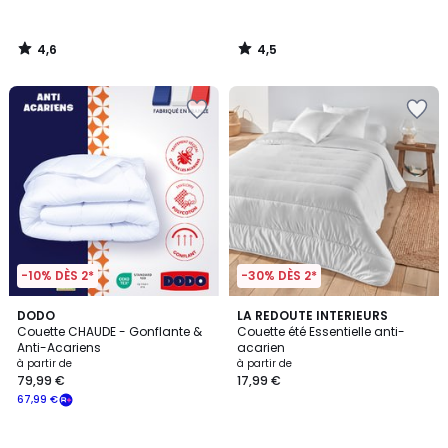
4,6
4,5
/
/
5
5
-10% DÈS 2*
-30% DÈS 2*
4,6
4,6
DODO
LA REDOUTE INTERIEURS
/ 5
/ 5
Couette CHAUDE - Gonflante &
Couette été Essentielle anti-
Anti-Acariens
acarien
à partir de
à partir de
79,99 €
17,99 €
67,99 €