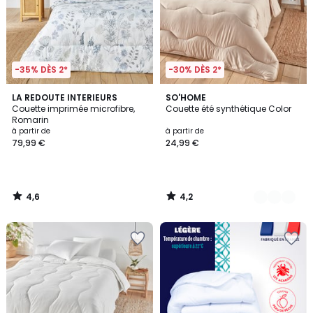
-35% DÈS 2*
-30% DÈS 2*
4,6
4,2
LA REDOUTE INTERIEURS
3
SO'HOME
/ 5
/ 5
Couette imprimée microfibre,
Couette été synthétique Color
Couleurs
Romarin
à partir de
à partir de
79,99 €
24,99 €
4,6
4,2
/
/
5
5