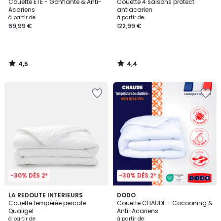
/ 5
/ 5
Couette ETE - Gonflante & Anti-
Couette 4 saisons protect
Acariens
antiacarien
à partir de
à partir de
69,99 €
122,99 €
4,5
4,4
/
/
5
5
-30% DÈS 2*
-30% DÈS 2*
4,2
4,3
LA REDOUTE INTERIEURS
DODO
/ 5
/ 5
Couette tempérée percale
Couette CHAUDE - Cocooning &
Qualigel
Anti-Acariens
à partir de
à partir de