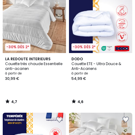
-30% DÈS 2*
-30% DÈS 2*
4,7
4,6
LA REDOUTE INTERIEURS
DODO
/ 5
/ 5
Couette très chaude Essentielle
Couette ETE - Ultra Douce &
anti-acarien
Anti-Acariens
à partir de
à partir de
30,99 €
54,99 €
4,7
4,6
/
/
5
5