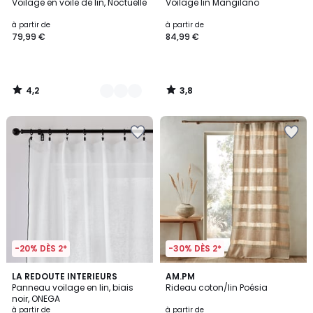
/ 5
/ 5
Voilage en voile de lin, Noctuelle
Voilage lin Mangilano
Couleurs
à partir de
à partir de
79,99 €
84,99 €
4,2
3,8
/
/
5
5
-20% DÈS 2*
-30% DÈS 2*
5
4,3
2
LA REDOUTE INTERIEURS
AM.PM
/
/ 5
Panneau voilage en lin, biais
Rideau coton/lin Poésia
Couleurs
5
noir, ONEGA
à partir de
à partir de