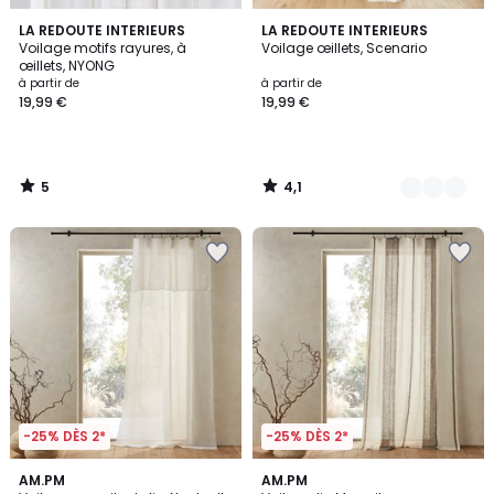
5
4,1
LA REDOUTE INTERIEURS
3
LA REDOUTE INTERIEURS
/
/ 5
Voilage motifs rayures, à
Voilage œillets, Scenario
Couleurs
5
œillets, NYONG
à partir de
à partir de
19,99 €
19,99 €
5
4,1
/
/
5
5
-25% DÈS 2*
-25% DÈS 2*
4,2
3,8
3
AM.PM
AM.PM