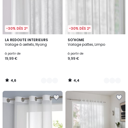
-30% DÈS 2*
-30% DÈS 2*
4,6
4,4
5
LA REDOUTE INTERIEURS
2
SO'HOME
/ 5
/ 5
Voilage à œillets, Nyong
Voilage pattes, Limpo
Couleurs
Couleurs
à partir de
à partir de
19,99 €
9,99 €
4,6
4,4
/
/
5
5