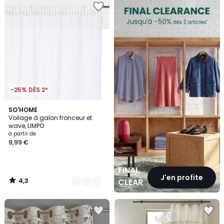
CLEARANCE
-25% DÈS 2*
4,3
2
SO'HOME
/ 5
Voilage à galon fronceur et
Couleurs
wave, LIMPO
à partir de
9,99 €
FINAL
J'en profite
4,3
CLEARANCE
/
5