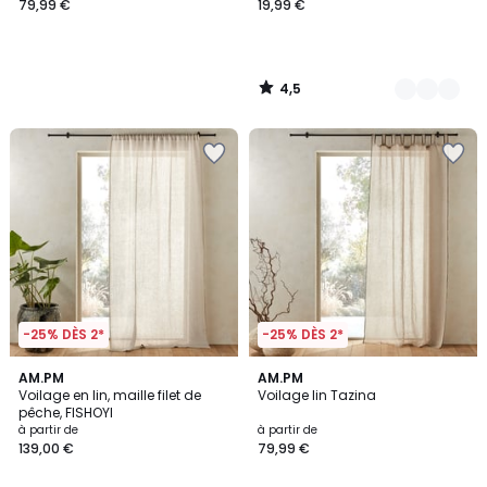
79,99 €
19,99 €
4,5
/
5
-25% DÈS 2*
-25% DÈS 2*
4,1
4,5
4
AM.PM
2
AM.PM
/ 5
/ 5
Voilage en lin, maille filet de
Voilage lin Tazina
Couleurs
Couleurs
pêche, FISHOYI
à partir de
à partir de
139,00 €
79,99 €