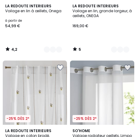
4,2
5
4
LA REDOUTE INTERIEURS
4
LA REDOUTE INTERIEURS
/ 5
/
Voilage en lin à œillets, Onega
Voilage en lin, grande largeur, à
Couleurs
Couleurs
5
œillets, ONEGA
à partir de
54,99 €
169,00 €
4,2
5
/
/
5
5
-25% DÈS 2*
-25% DÈS 2*
4,9
LA REDOUTE INTERIEURS
2
SO'HOME
/ 5
Voilage en coton brodé,
Voilage radiateur oeillets, Limpo