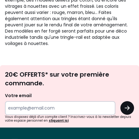
exemple, des modèles œillets pur coton, ou encore des
vitrages à nouettes avec un effet froissé. Les coloris
peuvent aussi varier : rouge, marron, bleu... Faites
également attention aux tringles étant donné qu'ils
peuvent jouer sur le rendu final de votre aménagement.
Des modèles en fer forgé seront parfaits pour une déco
industrielle tandis qu'une tringle-rail est adaptée aux
voilages à nouettes.
Envie
20€ OFFERTS* sur votre première
d'inspirations
commande.
et
de
Votre email
surprises?
OK
!
Vous disposez déjà d'un compte client ? Inscrivez-vous à la newsletter depuis
votre espace personnel en
cliquant ici