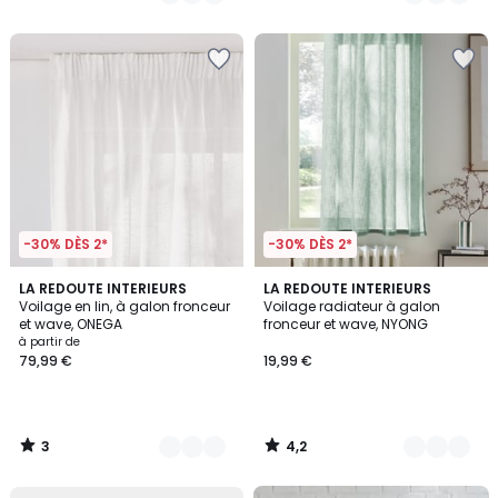
€.
/
/
5
5
-30% DÈS 2*
-30% DÈS 2*
3
4,2
4
LA REDOUTE INTERIEURS
5
LA REDOUTE INTERIEURS
/
/ 5
Voilage en lin, à galon fronceur
Voilage radiateur à galon
Couleurs
Couleurs
5
et wave, ONEGA
fronceur et wave, NYONG
à partir de
79,99 €
19,99 €
3
4,2
/
/
5
5
FINAL