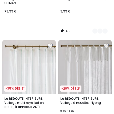
Couleurs
SHIMANI
79,99 €
9,99 €
4,9
/
5
-35% DÈS 2*
-20% DÈS 2*
4,5
LA REDOUTE INTERIEURS
2
LA REDOUTE INTERIEURS
/ 5
Voilage motif rayé ikat en
Voilage à nouettes, Nyong
Couleurs
coton, à anneaux, ASTI
à partir de