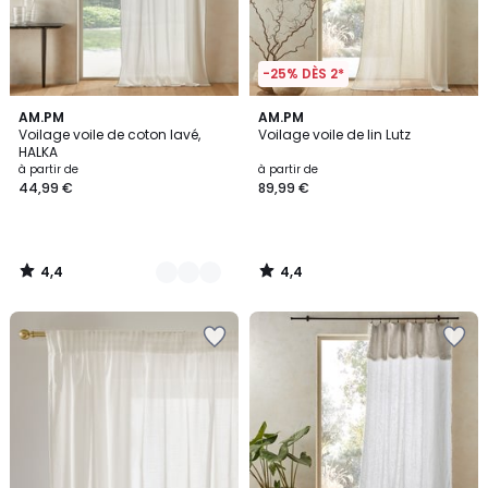
-25% DÈS 2*
4,4
4,4
3
AM.PM
AM.PM
/ 5
/ 5
Voilage voile de coton lavé,
Voilage voile de lin Lutz
Couleurs
HALKA
à partir de
à partir de
44,99 €
89,99 €
4,4
4,4
/
/
5
5