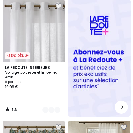
Redoute
+
-35% DÈS 2*
4,6
2
LA REDOUTE INTERIEURS
/ 5
Voilage polyester et lin oeillet
Couleurs
Aron
à partir de
19,99 €
4,6
/
5