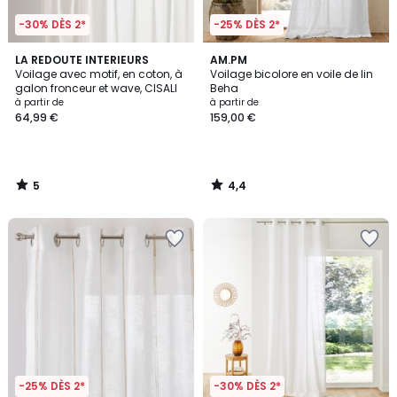
-30% DÈS 2*
-25% DÈS 2*
5
4,4
LA REDOUTE INTERIEURS
AM.PM
/
/ 5
Voilage avec motif, en coton, à
Voilage bicolore en voile de lin
5
galon fronceur et wave, CISALI
Beha
à partir de
à partir de
64,99 €
159,00 €
5
4,4
/
/
5
5
-25% DÈS 2*
-30% DÈS 2*