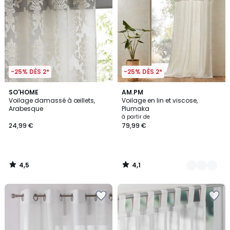
-25% DÈS 2*
-25% DÈS 2*
4,5
4,1
SO'HOME
2
AM.PM
/ 5
/ 5
Voilage damassé à œillets,
Voilage en lin et viscose,
Couleurs
Arabesque
Plumaka
à partir de
24,99 €
79,99 €
4,5
4,1
/
/
5
5