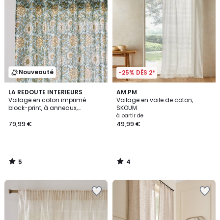
Nouveauté
-25% DÈS 2*
5
4
LA REDOUTE INTERIEURS
AM.PM
/
/
Voilage en coton imprimé
Voilage en voile de coton,
5
5
block-print, à anneaux,
SKOUM
SHANDIRA
à partir de
79,99 €
49,99 €
5
4
/
/
5
5