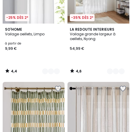
-25% DÈS 2*
-35% DÈS 2*
4,4
4,6
2
SO'HOME
5
LA REDOUTE INTERIEURS
/ 5
/ 5
Voilage oeillets, Limpo
Voilage grande largeur à
Couleurs
Couleurs
oeillets, Nyong
à partir de
9,99 €
54,99 €
4,4
4,6
/
/
5
5