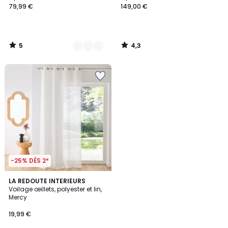
79,99 €
149,00 €
5
4,3
/
/
5
5
-25% DÈS 2*
4,4
LA REDOUTE INTERIEURS
/ 5
Voilage œillets, polyester et lin,
Mercy
19,99 €