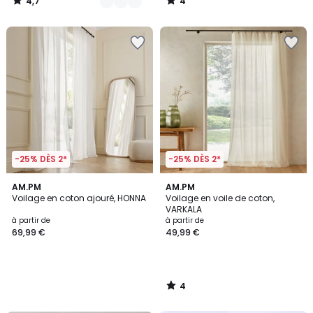
4,7
4
/
/
5
5
-25% DÈS 2*
-25% DÈS 2*
4
AM.PM
AM.PM
/
Voilage en coton ajouré, HONNA
Voilage en voile de coton,
5
VARKALA
à partir de
à partir de
69,99 €
49,99 €
4
/
5