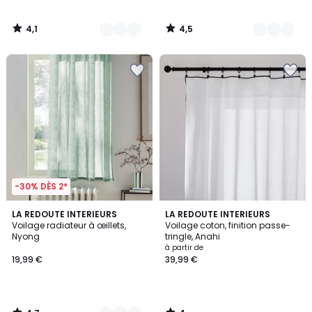
4,1
4,5
/
/
5
5
-30% DÈS 2*
4,7
4
5
LA REDOUTE INTERIEURS
LA REDOUTE INTERIEURS
/ 5
/
Voilage radiateur à œillets,
Voilage coton, finition passe-
Couleurs
5
Nyong
tringle, Anahi
à partir de
19,99 €
39,99 €