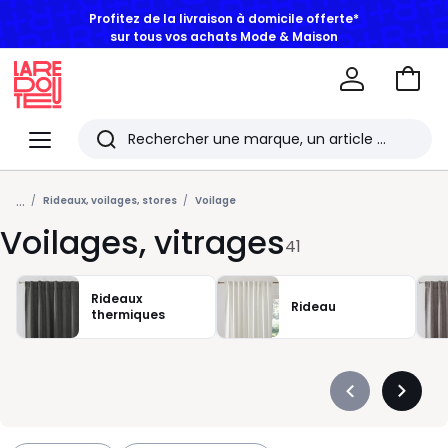
sur tous vos achats Mode & Maison
Aller
au
La
panie
Redoute
Menu
Rechercher
Les
...
derniers
Rideaux, voilages, stores
Voilage
Voilages, vitrages
articles
41
consultés
Rideaux
Rideau
thermiques
Précédent
Suivan
-
-
défiler
défiler