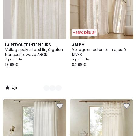
-25% DÈS 2*
4,3
2
LA REDOUTE INTERIEURS
AM.PM
/ 5
Voilage polyester et lin, à galon
Voilage en coton et lin ajouré,
Couleurs
fronceur et wave, ARON
NIVES
à partir de
à partir de
19,99 €
84,99 €
4,3
/
5