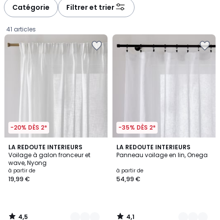
à
à
Catégorie
Filtrer et trier
gauche
droite
41 articles
-20% DÈS 2*
-35% DÈS 2*
4,5
4,1
5
LA REDOUTE INTERIEURS
4
LA REDOUTE INTERIEURS
/ 5
/ 5
Voilage à galon fronceur et
Panneau voilage en lin, Onega
Couleurs
Couleurs
wave, Nyong
Prix
à partir de
à partir de
19,99 €
54,99 €
à
partir
de
19,99
4,5
4,1