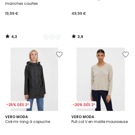
Couleurs
manches courtes
19,99 €
49,99 €
4,3
3,9
/
/
5
5
-25% DÈS 2*
-20% DÈS 2*
4,5
4,7
4
VERO MODA
4
VERO MODA
/ 5
/ 5
Ciré mi-long à capuche
Pull col V en maille mousseuse
Couleurs
Couleurs