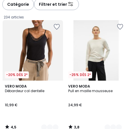
à
à
Catégorie
Filtrer et trier
gauche
droite
234 articles
-20% DÈS 2*
-25% DÈS 2*
4,5
3,8
2
VERO MODA
3
VERO MODA
/ 5
/ 5
Débardeur col dentelle
Pull en maille mousseuse
Couleurs
Couleurs
10,99
10,99 €
24,99 €
€.
4,5
3,8