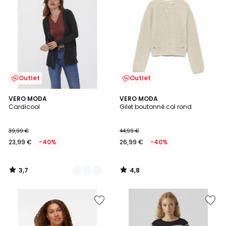
Outlet
Outlet
3,7
4,8
2
VERO MODA
VERO MODA
/ 5
/ 5
Cardicool
Gilet boutonné col rond
Couleurs
39,99 €
44,99 €
23,99 €
-40%
26,99 €
-40%
3,7
4,8
/
/
5
5