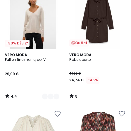
Outlet
-30% DÈS 2*
4,4
5
2
VERO MODA
VERO MODA
/ 5
/
Pull en fine maille, col V
Robe courte
Couleurs
5
29,99 €
44,99 €
24,74 €
-45%
4,4
5
/
/
5
5