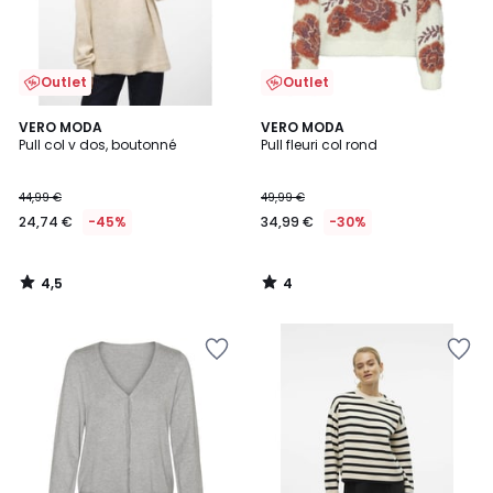
Outlet
Outlet
4,5
4
VERO MODA
VERO MODA
/ 5
/
Pull col v dos, boutonné
Pull fleuri col rond
5
44,99 €
49,99 €
24,74 €
-45%
34,99 €
-30%
4,5
4
/
/
5
5