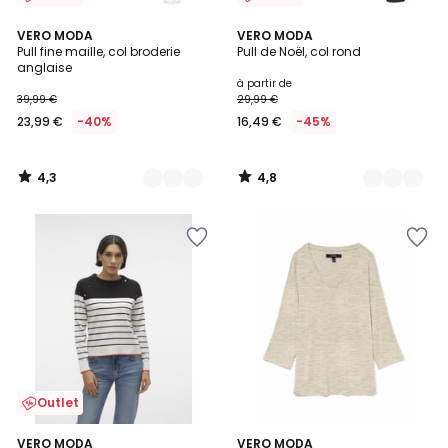
4,3
4,8
2
VERO MODA
2
VERO MODA
/ 5
/ 5
Pull fine maille, col broderie
Pull de Noël, col rond
Couleurs
Couleurs
anglaise
à partir de
39,99 €
29,99 €
23,99 €
-40%
16,49 €
-45%
4,3
4,8
/
/
5
5
Outlet
4,8
4,5
VERO MODA
3
VERO MODA