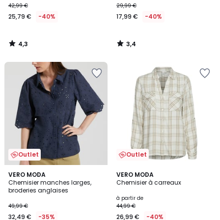
42,99 €
29,99 €
25,79 €
-40%
17,99 €
-40%
4,3
3,4
/
/
5
5
Outlet
Outlet
4,8
5
VERO MODA
2
VERO MODA
/ 5
/
Chemisier manches larges,
Chemisier à carreaux
Couleurs
5
broderies anglaises
à partir de
49,99 €
44,99 €
32,49 €
-35%
26,99 €
-40%