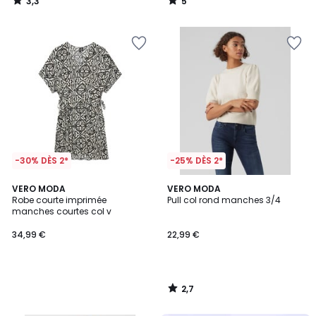
3,3
5
/
/
5
5
-30% DÈS 2*
-25% DÈS 2*
2,7
VERO MODA
VERO MODA
/ 5
Robe courte imprimée
Pull col rond manches 3/4
manches courtes col v
34,99 €
22,99 €
2,7
/
5