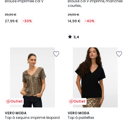
/ 5
Blouse imprimée col V
Blouse col V imprimé, manches
courtes,
39,99 €
24,99 €
27,99 €
-30%
14,99 €
-40%
3,4
/
5
Outlet
Outlet
4,3
3,4
VERO MODA
VERO MODA
/ 5
/ 5
Top à sequins imprimé léopard
Top à paillettes