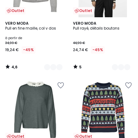
Outlet
Outlet
4,6
5
2
VERO MODA
2
VERO MODA
/ 5
/
Pull en fine maille, col v dos
Pull rayé, détails boutons
Couleurs
Couleurs
5
à partir de
34,99 €
44,99 €
19,24 €
-45%
24,74 €
-45%
4,6
5
/
/
5
5
Outlet
Outlet