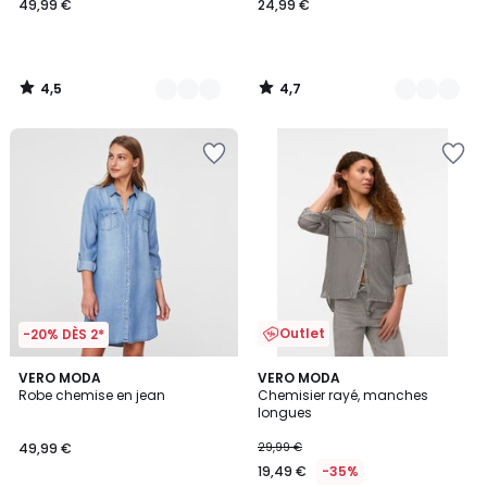
49,99 €
24,99 €
4,5
4,7
/
/
5
5
Outlet
-20% DÈS 2*
4,5
VERO MODA
VERO MODA
/ 5
Robe chemise en jean
Chemisier rayé, manches
longues
49,99 €
29,99 €
19,49 €
-35%