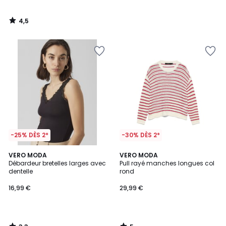
4,5
/
5
-25% DÈS 2*
-30% DÈS 2*
3,3
5
VERO MODA
VERO MODA
/ 5
/
Débardeur bretelles larges avec
Pull rayé manches longues col
5
dentelle
rond
16,99 €
29,99 €