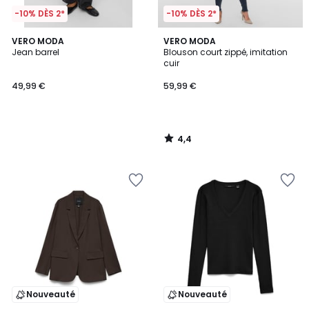
-10% DÈS 2*
-10% DÈS 2*
4,4
VERO MODA
VERO MODA
/ 5
Jean barrel
Blouson court zippé, imitation
cuir
49,99 €
59,99 €
4,4
/
5
Nouveauté
Nouveauté