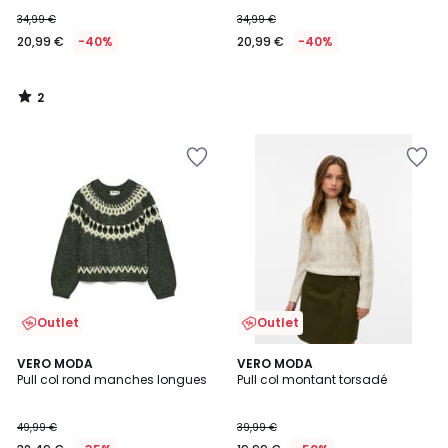
34,99 €
34,99 €
20,99 €
-40%
20,99 €
-40%
2
/
5
Outlet
Outlet
2
1,7
VERO MODA
3
VERO MODA
/
/
Pull col rond manches longues
Pull col montant torsadé
Couleurs
5
5
49,99 €
39,99 €