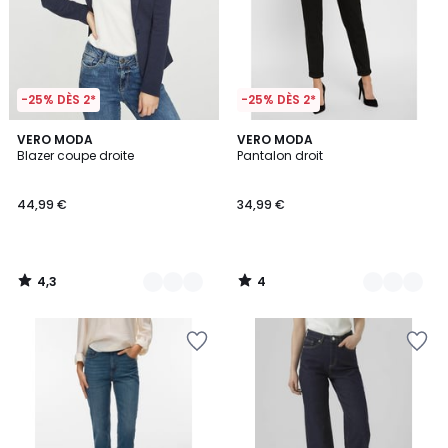
-25% DÈS 2*
-25% DÈS 2*
4,3
4
3
VERO MODA
2
VERO MODA
/ 5
/
Blazer coupe droite
Pantalon droit
Couleurs
Couleurs
5
44,99 €
34,99 €
4,3
4
/
/
5
5