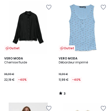
Outlet
Outlet
3
VERO MODA
VERO MODA
/
Chemise fluide
Débardeur imprimé
5
36,99 €
19,99 €
22,19 €
-40%
11,99 €
-40%
3
/
5