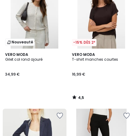
Nouveauté
-15% DÈS 2*
4,5
VERO MODA
VERO MODA
/ 5
Gilet col rond ajouré
T-shirt manches courtes
34,99 €
16,99 €
4,5
/
5