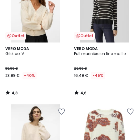
Outlet
Outlet
4,3
4,6
VERO MODA
VERO MODA
/ 5
/ 5
Gilet col V
Pull marinière en fine maille
39,99 €
29,99 €
23,99 €
-40%
16,49 €
-45%
4,3
4,6
/
/
5
5