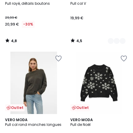
/ 5
/ 5
Pull rayé, détails boutons
Pull col V
Couleurs
29,99 €
19,99 €
20,99 €
-30%
4,8
4,5
/
/
5
5
Outlet
Outlet
2
VERO MODA
VERO MODA
/
Pull col rond manches longues
Pull de Noël
5