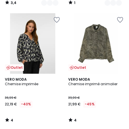
3,4
1
/
/
5
5
Outlet
Outlet
4
4
VERO MODA
VERO MODA
/
/
Chemise imprimée
Chemise imprimé animalier
5
5
36,99 €
39,99 €
22,19 €
-40%
21,99 €
-45%
4
4
/
/
5
5