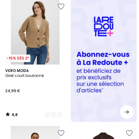
Redoute
+
-15% DÈS 2*
4,8
2
VERO MODA
/ 5
Gilet court boutonné
Couleurs
24,99 €
4,8
/
5