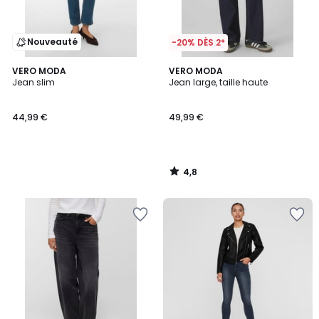
Nouveauté
-20% DÈS 2*
4,8
VERO MODA
VERO MODA
/ 5
Jean slim
Jean large, taille haute
44,99 €
49,99 €
4,8
/
5