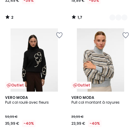
32,49 €
-35%
19,99 €
-50%
2
1,7
/
/
5
5
Outlet
Outlet
5
3
VERO MODA
VERO MODA
/
/
Pull col roulé avec fleurs
Pull col montant à rayures
5
5
59,99 €
39,99 €
35,99 €
-40%
23,99 €
-40%