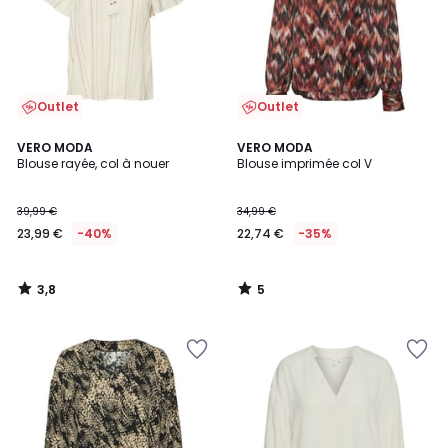
Outlet
Outlet
3,8
5
VERO MODA
VERO MODA
/ 5
/
Blouse rayée, col à nouer
Blouse imprimée col V
5
39,99 €
34,99 €
23,99 €
-40%
22,74 €
-35%
3,8
5
/
/
5
5