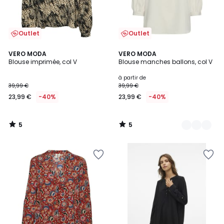
Outlet
Outlet
5
5
VERO MODA
2
VERO MODA
/
/
Blouse imprimée, col V
Blouse manches ballons, col V
Couleurs
5
5
à partir de
39,99 €
39,99 €
23,99 €
-40%
23,99 €
-40%
5
5
/
/
5
5