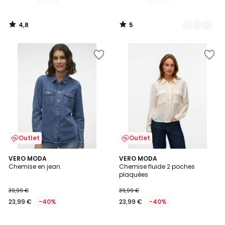
4,8
5
/
/
5
5
Outlet
Outlet
3,4
1
2
VERO MODA
2
VERO MODA
/ 5
/
Chemise en jean.
Chemise fluide 2 poches
Couleurs
Couleurs
5
plaquées
39,99 €
39,99 €
23,99 €
-40%
23,99 €
-40%