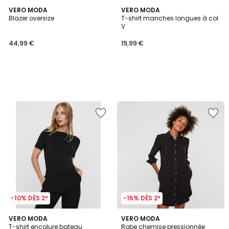
VERO MODA
VERO MODA
Blazer oversize
T-shirt manches longues à col
V
44,99 €
19,99 €
-10% DÈS 2*
-15% DÈS 2*
4,3
3,9
3
VERO MODA
VERO MODA
/ 5
/ 5
T-shirt encolure bateau
Robe chemise pressionnée