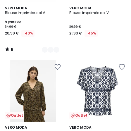
5
2
VERO MODA
VERO MODA
/
Blouse imprimée, col V
Blouse imprimée col V
Couleurs
5
à partir de
34,99 €
39,99 €
20,99 €
-40%
21,99 €
-45%
5
/
5
Outlet
Outlet
3,4
VERO MODA
VERO MODA