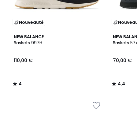
Nouveauté
Nouvea
4
4,4
NEW BALANCE
NEW BALA
/
/ 5
Baskets 997H
Baskets 57
5
110,00 €
70,00 €
4
4,4
/
/
5
5