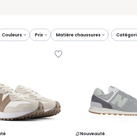
couleurs
prix
matière chaussures
catégor
uté
Nouveauté