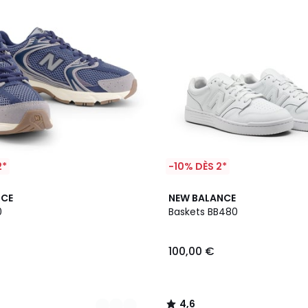
2*
-10% DÈS 2*
4,6
NCE
NEW BALANCE
/ 5
0
Baskets BB480
100,00 €
4,6