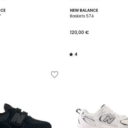
4
NCE
NEW BALANCE
/
7
Baskets 574
5
120,00 €
4
/
5