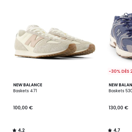
-30% DÈS 
4,2
3
4,7
NEW BALANCE
NEW BALA
/ 5
Couleurs
/ 5
Baskets 471
Baskets 53
100,00 €
130,00 €
4,2
4,7