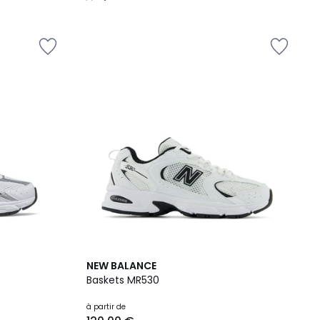
/
5
2
4,7
NEW BALANCE
Couleurs
/ 5
Baskets MR530
à partir de