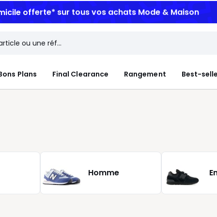
micile offerte*
sur tous vos achats Mode & Maison
Bons Plans
Final Clearance
Rangement
Best-sell
Homme
E