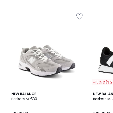
/
/
5
5
-15% DÈS 2
4,7
4,5
NEW BALANCE
NEW BALA
/ 5
/ 5
Baskets MR530
Baskets MS