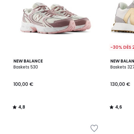
-30% DÈS 
4,8
2
4,6
NEW BALANCE
NEW BALA
/ 5
Couleurs
/ 5
Baskets 530
Baskets 32
100,00 €
130,00 €
4,8
4,6
/
/
5
5