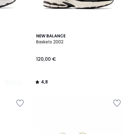
4,8
NEW BALANCE
/ 5
Baskets 2002
120,00 €
4,8
/
5