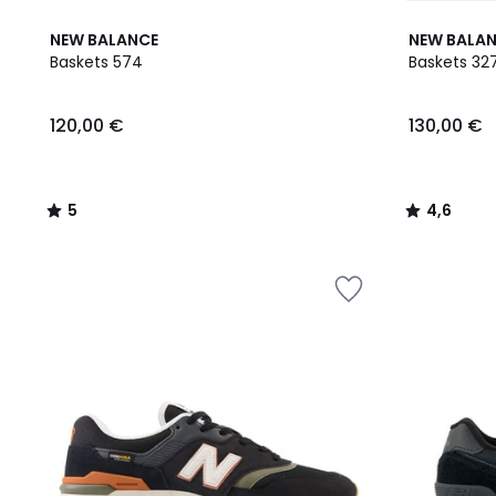
5
4,6
NEW BALANCE
NEW BALA
/
/ 5
Baskets 574
Baskets 32
5
120,00
120,00 €
130,00 €
€.
5
4,6
/
/
5
5