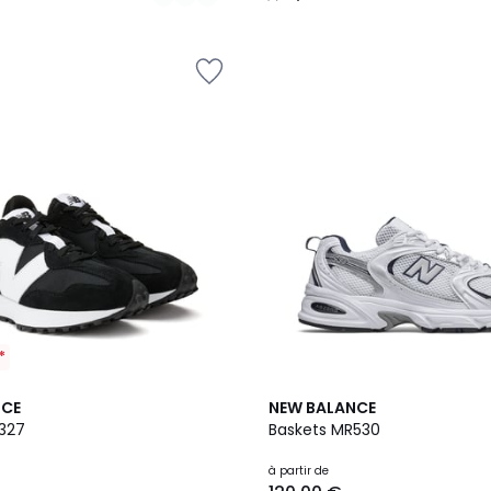
/
5
*
2
4,7
NCE
NEW BALANCE
Couleurs
/ 5
327
Baskets MR530
à partir de