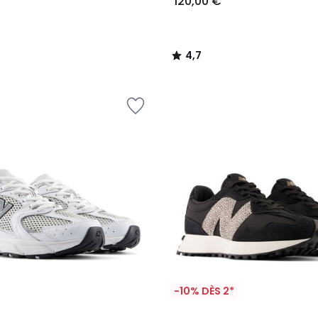
120,00 €
4,7
/
5
-10% DÈS 2*