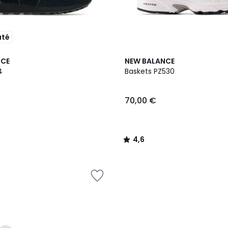
uté
2
4,6
NCE
NEW BALANCE
Couleurs
/ 5
4
Baskets PZ530
70,00 €
4,6
/
5