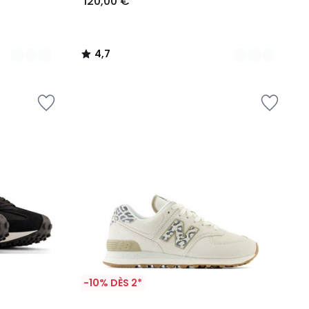
120,00 €
4,7
/
5
-10% DÈS 2*