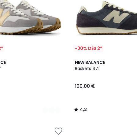
2*
-30% DÈS 2*
4,2
NCE
NEW BALANCE
/ 5
7
Baskets 471
100,00 €
4,2
/
5