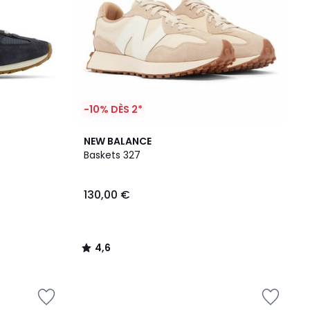
-10% DÈS 2*
4,6
NEW BALANCE
/ 5
Baskets 327
130,00 €
4,6
/
5