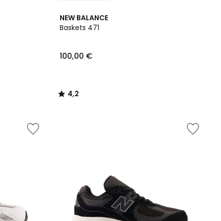
4,2
NEW BALANCE
/ 5
Baskets 471
100,00 €
4,2
/
5