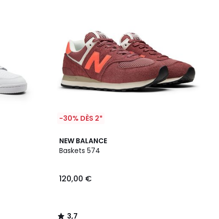
-30% DÈS 2*
3,7
NEW BALANCE
/ 5
Baskets 574
120,00 €
3,7