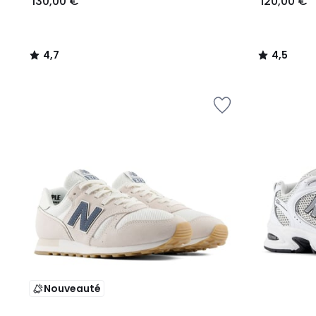
130,00 €
120,00 €
4,7
4,5
/
/
5
5
Nouveauté