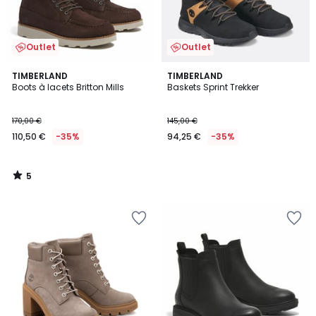
Outlet
Outlet
5
TIMBERLAND
TIMBERLAND
/
Boots à lacets Britton Mills
Baskets Sprint Trekker
5
170,00 €
145,00 €
110,50 €
-35%
94,25 €
-35%
5
/
5