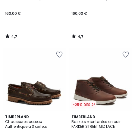
160,00 €
160,00 €
4,7
4,7
/
/
5
5
-25% DÈS 2*
4,5
4,8
TIMBERLAND
2
TIMBERLAND
/ 5
/ 5
Chaussures bateau
Baskets montantes en cuir
Couleurs
Authentique à 3 œillets
PARKER STREET MID LACE