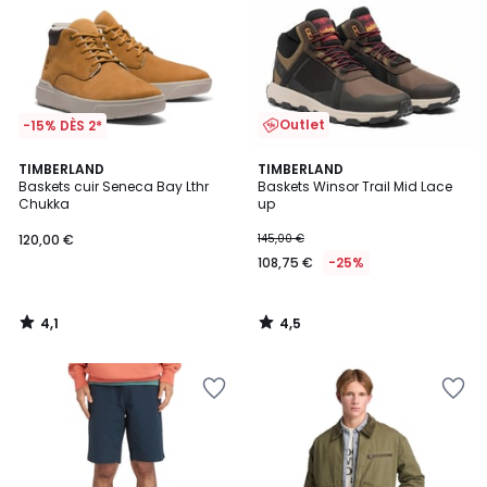
Outlet
-15% DÈS 2*
4,1
4,5
TIMBERLAND
TIMBERLAND
/ 5
/ 5
Baskets cuir Seneca Bay Lthr
Baskets Winsor Trail Mid Lace
Chukka
up
120,00 €
145,00 €
108,75 €
-25%
4,1
4,5
/
/
5
5