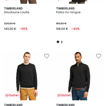
2
TIMBERLAND
TIMBERLAND
/
Doudoune courte
Parka mi-longue
5
220,00 €
180,00 €
143,00 €
-35%
108,00 €
-40%
2
/
5
Outlet
Outlet
4
2
TIMBERLAND
TIMBERLAND