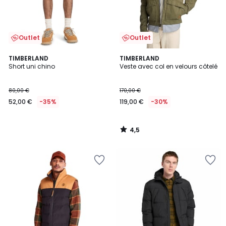
Outlet
Outlet
4,5
TIMBERLAND
TIMBERLAND
/ 5
Short uni chino
Veste avec col en velours côtelé
80,00 €
170,00 €
52,00 €
-35%
119,00 €
-30%
4,5
/
5