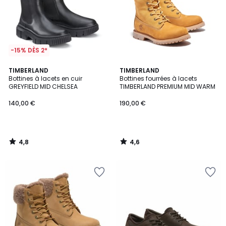
-15% DÈS 2*
4,8
4,6
TIMBERLAND
TIMBERLAND
/ 5
/ 5
Bottines à lacets en cuir
Bottines fourrées à lacets
GREYFIELD MID CHELSEA
TIMBERLAND PREMIUM MID WARM
140,00 €
190,00 €
4,8
4,6
/
/
5
5