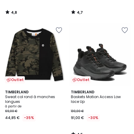
4,8
4,7
/
/
5
5
Outlet
Outlet
4,5
TIMBERLAND
TIMBERLAND
/ 5
Sweat col rond à manches
Baskets Mation Access Low
longues
lace Up
à partir de
69,00 €
130,00 €
44,85 €
-35%
91,00 €
-30%