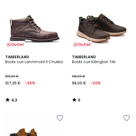
Outlet
Outlet
4,3
5
TIMBERLAND
TIMBERLAND
/ 5
/
Boots cuir Larchmont II Chukka
Boots cuir Killington Trkr
5
165,00 €
140,00 €
107,25 €
-35%
98,00 €
-30%
4,3
5
/
/
5
5