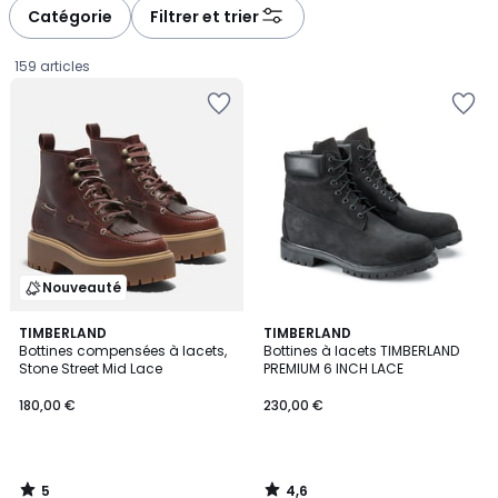
à
à
Catégorie
Filtrer et trier
gauche
droite
159 articles
Nouveauté
5
4,6
TIMBERLAND
TIMBERLAND
/
/ 5
Bottines compensées à lacets,
Bottines à lacets TIMBERLAND
5
Stone Street Mid Lace
PREMIUM 6 INCH LACE
180,00
180,00 €
230,00 €
€.
5
4,6