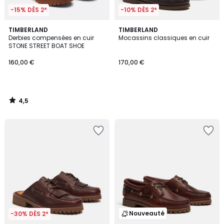
-15% DÈS 2*
-10% DÈS 2*
4,5
TIMBERLAND
TIMBERLAND
/ 5
Derbies compensées en cuir
Mocassins classiques en cuir
STONE STREET BOAT SHOE
160,00 €
170,00 €
4,5
/
5
Nouveauté
-30% DÈS 2*