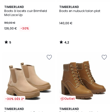
5
4,2
TIMBERLAND
TIMBERLAND
/
/ 5
Boots à lacets cuir Brimfield
Boots en nubuck talon plat
5
Mid Lace Up
180,00 €
140,00 €
126,00 €
-30%
5
4,2
/
/
5
5
Outlet
-30% DÈS 2*
4
4,7
TIMBERLAND
TIMBERLAND