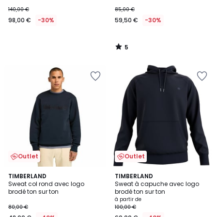
140,00 €
85,00 €
98,00 €
-30%
59,50 €
-30%
5
/
5
Outlet
Outlet
5
TIMBERLAND
2
TIMBERLAND
/
Sweat col rond avec logo
Sweat à capuche avec logo
Couleurs
5
brodé ton sur ton
brodé ton sur ton
à partir de
80,00 €
100,00 €