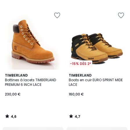
/
/
5
5
-15% DÈS 2*
4,6
4,7
TIMBERLAND
TIMBERLAND
/ 5
/ 5
Bottines à lacets TIMBERLAND
Boots en cuir EURO SPRINT MIDE
PREMIUM 6 INCH LACE
LACE
230,00 €
160,00 €
4,6
4,7
/
/
5
5