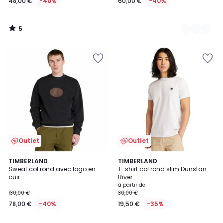
48,00 €
-40%
60,00 €
-40%
5
/
5
Outlet
Outlet
5
4,9
TIMBERLAND
3
TIMBERLAND
/
/ 5
Sweat col rond avec logo en
T-shirt col rond slim Dunstan
Couleurs
5
cuir
River
à partir de
130,00 €
30,00 €
78,00 €
-40%
19,50 €
-35%