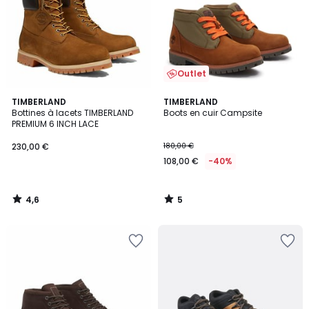
Outlet
4,6
5
TIMBERLAND
TIMBERLAND
/ 5
/
Bottines à lacets TIMBERLAND
Boots en cuir Campsite
5
PREMIUM 6 INCH LACE
230,00 €
180,00 €
108,00 €
-40%
4,6
5
/
/
5
5