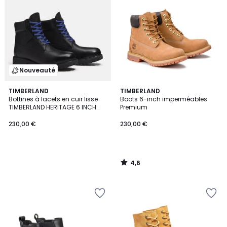
Nouveauté
4,6
TIMBERLAND
TIMBERLAND
/ 5
Bottines à lacets en cuir lisse
Boots 6-inch imperméables
TIMBERLAND HERITAGE 6 INCH
Premium
LACE
230,00 €
230,00 €
4,6
/
5