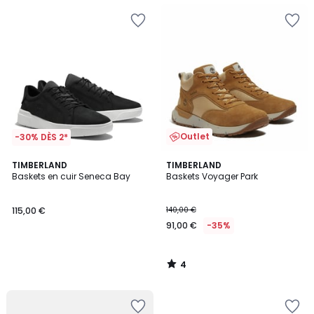
Outlet
-30% DÈS 2*
4
TIMBERLAND
TIMBERLAND
/
Baskets en cuir Seneca Bay
Baskets Voyager Park
5
115,00 €
140,00 €
91,00 €
-35%
4
/
5