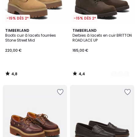
-15% DÈS 2*
-15% DÈS 2*
4,8
4,4
TIMBERLAND
2
TIMBERLAND
/ 5
/ 5
Boots cuir à lacets fourrées
Derbies à lacets en cuir BRITTON
Couleurs
Stone Street Mid
ROAD LACE UP
220,00 €
165,00 €
4,8
4,4
/
/
5
5