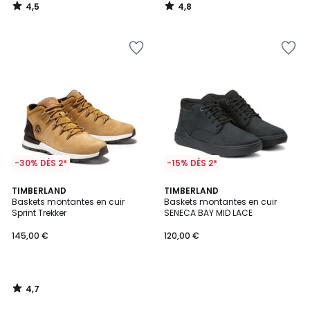
4,5
4,8
/
/
5
5
-30% DÈS 2*
-15% DÈS 2*
4,7
TIMBERLAND
TIMBERLAND
/ 5
Baskets montantes en cuir
Baskets montantes en cuir
Sprint Trekker
SENECA BAY MID LACE
145,00 €
120,00 €
4,7
/
5