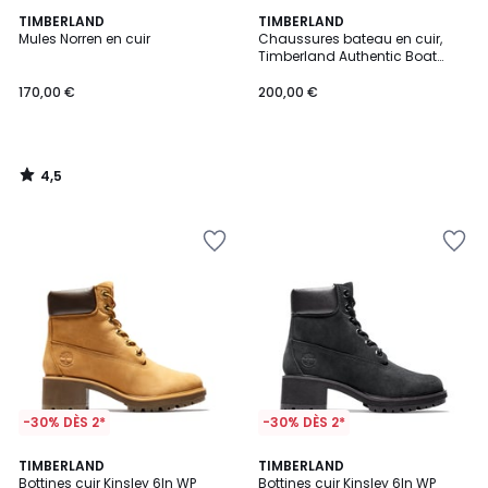
4,5
TIMBERLAND
TIMBERLAND
/ 5
Mules Norren en cuir
Chaussures bateau en cuir,
Timberland Authentic Boat
Shoe
170,00 €
200,00 €
4,5
/
5
-30% DÈS 2*
-30% DÈS 2*
4,7
4,7
TIMBERLAND
TIMBERLAND
/ 5
/ 5
Bottines cuir Kinsley 6In WP
Bottines cuir Kinsley 6In WP