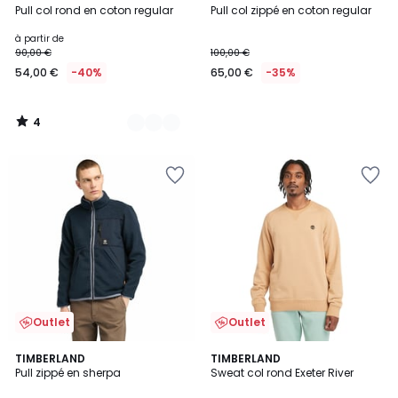
/
Pull col rond en coton regular
Pull col zippé en coton regular
Couleurs
5
à partir de
90,00 €
100,00 €
54,00 €
-40%
65,00 €
-35%
4
/
5
Outlet
Outlet
5
TIMBERLAND
TIMBERLAND
/
Pull zippé en sherpa
Sweat col rond Exeter River
5