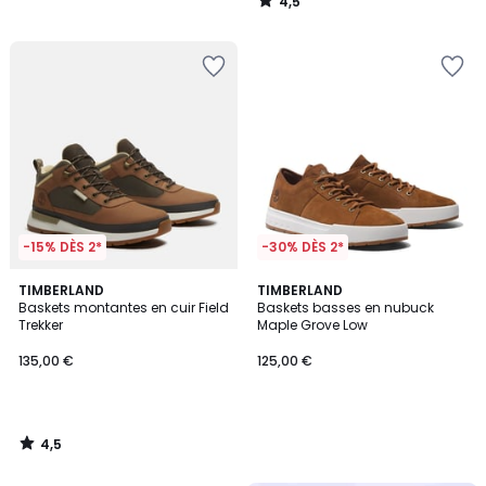
4,5
/
5
-15% DÈS 2*
-30% DÈS 2*
4,5
TIMBERLAND
TIMBERLAND
/ 5
Baskets montantes en cuir Field
Baskets basses en nubuck
Trekker
Maple Grove Low
135,00 €
125,00 €
4,5
/
5