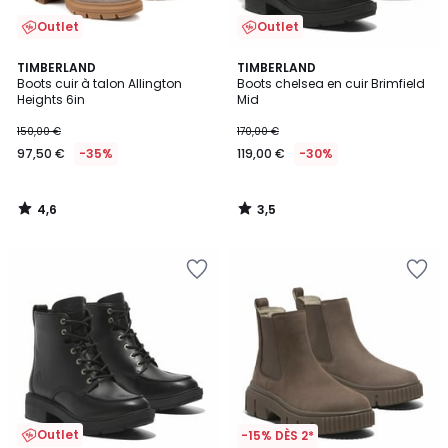
Outlet
Outlet
4,6
3,5
TIMBERLAND
TIMBERLAND
/ 5
/ 5
Boots cuir à talon Allington
Boots chelsea en cuir Brimfield
Heights 6in
Mid
150,00 €
170,00 €
97,50 €
-35%
119,00 €
-30%
4,6
3,5
/
/
5
5
Outlet
-15% DÈS 2*