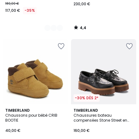
180,00 €
230,00 €
117,00 €
-35%
4,4
/
5
-30% DÈS 2*
4,7
4,5
TIMBERLAND
TIMBERLAND
/ 5
/ 5
Chaussons pour bébé CRIB
Chaussures bateau
BOOTIE
compensées Stone Street en
cuir
40,00 €
160,00 €