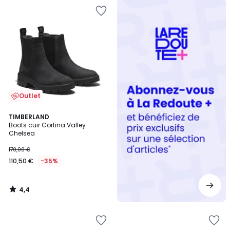
Redoute
+
Outlet
4,4
TIMBERLAND
/ 5
Boots cuir Cortina Valley
Chelsea
170,00 €
110,50 €
-35%
4,4
/
5