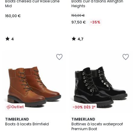
/
/ 5
Boots chelsea cuir Roxie Lane
Boots cuir à talons Allington
5
Mid
Heights
160,00 €
150,00 €
97,50 €
-35%
4
4,7
/
/
5
5
Outlet
-30% DÈS 2*
4,4
2
TIMBERLAND
TIMBERLAND
/ 5
Boots à lacets Brimfield
Bottines à lacets waterproof
Couleurs
Premium Boot