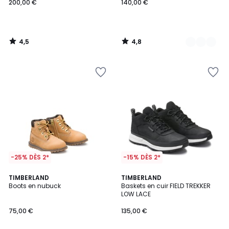
200,00 €
140,00 €
4,5
4,8
/
/
5
5
-25% DÈS 2*
-15% DÈS 2*
4,8
4,7
TIMBERLAND
TIMBERLAND
/ 5
/ 5
Boots en nubuck
Baskets en cuir FIELD TREKKER
LOW LACE
75,00 €
135,00 €