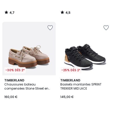
4,7
4,5
/
/
5
5
-30% DÈS 2*
-25% DÈS 2*
4,5
4,8
TIMBERLAND
TIMBERLAND
/ 5
/ 5
Chaussures bateau
Baskets montantes SPRINT
compensées Stone Street en
TREKKER MID LACE
cuir
160,00 €
145,00 €