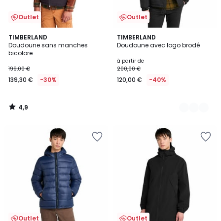
Outlet
Outlet
4,9
TIMBERLAND
2
TIMBERLAND
/ 5
Doudoune sans manches
Doudoune avec logo brodé
Couleurs
bicolore
à partir de
199,00 €
200,00 €
139,30 €
-30%
120,00 €
-40%
4,9
/
5
Outlet
Outlet