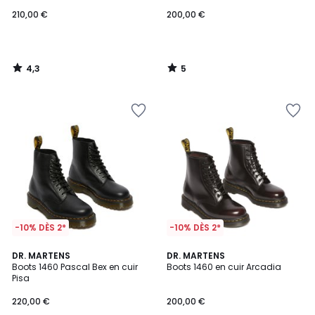
210,00 €
200,00 €
4,3
5
/
/
5
5
-10% DÈS 2*
-10% DÈS 2*
5
3,3
DR. MARTENS
DR. MARTENS
/
/ 5
Boots 1460 Pascal Bex en cuir
Boots 1460 en cuir Arcadia
5
Pisa
220,00 €
200,00 €