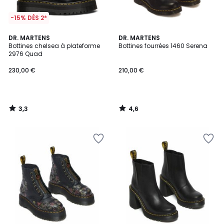
-15% DÈS 2*
3,3
4,6
DR. MARTENS
DR. MARTENS
/ 5
/ 5
Bottines chelsea à plateforme
Bottines fourrées 1460 Serena
2976 Quad
230,00 €
210,00 €
3,3
4,6
/
/
5
5