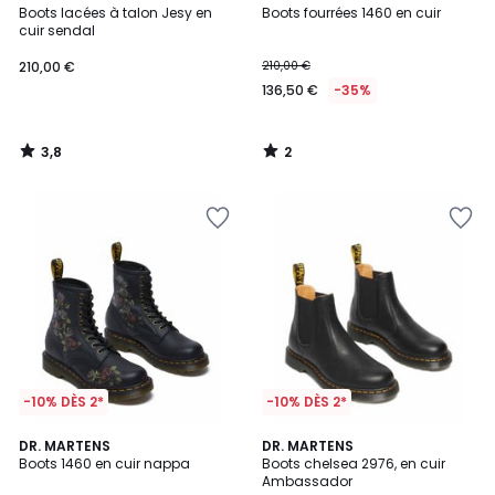
/ 5
/
Boots lacées à talon Jesy en
Boots fourrées 1460 en cuir
5
cuir sendal
210,00 €
210,00 €
136,50 €
-35%
3,8
2
/
/
5
5
-10% DÈS 2*
-10% DÈS 2*
4,3
5
DR. MARTENS
DR. MARTENS
/ 5
/
Boots 1460 en cuir nappa
Boots chelsea 2976, en cuir
5
Ambassador