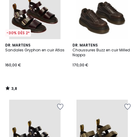
-30% DÈS 2*
3,8
DR. MARTENS
DR. MARTENS
/ 5
Sandales Gryphon en cuir Atlas
Chaussures Buzz en cuir Milled
Nappa
160,00 €
170,00 €
3,8
/
5