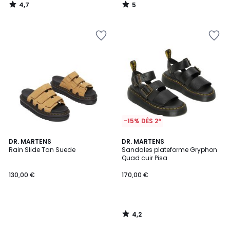
4,7
5
/
/
5
5
-15% DÈS 2*
4,2
DR. MARTENS
DR. MARTENS
/ 5
Rain Slide Tan Suede
Sandales plateforme Gryphon
Quad cuir Pisa
130,00 €
170,00 €
4,2
/
5