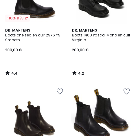
-10% DÈS 2*
4,4
4,2
DR. MARTENS
DR. MARTENS
/ 5
/ 5
Boots chelsea en cuir 2976 YS
Boots 1460 Pascal Mono en cuir
Smooth
Virginia
200,00 €
200,00 €
4,4
4,2
/
/
5
5