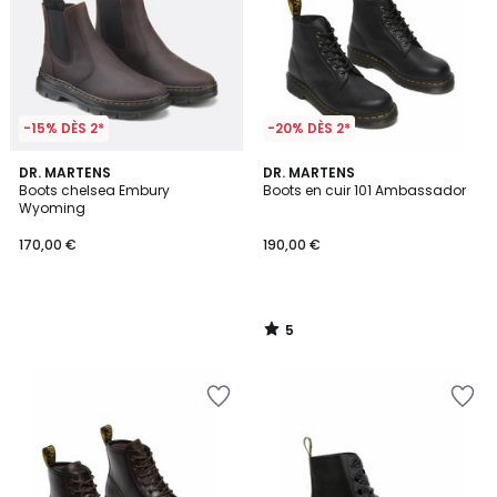
-15% DÈS 2*
-20% DÈS 2*
5
DR. MARTENS
DR. MARTENS
/
Boots chelsea Embury
Boots en cuir 101 Ambassador
5
Wyoming
170,00 €
190,00 €
5
/
5