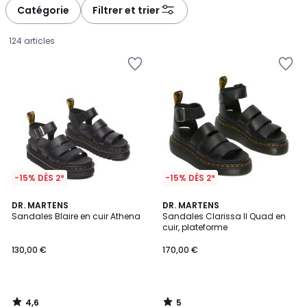
à
à
Catégorie
Filtrer et trier
gauche
droite
124 articles
-15% DÈS 2*
-15% DÈS 2*
4,6
5
DR. MARTENS
DR. MARTENS
/ 5
/
Sandales Blaire en cuir Athena
Sandales Clarissa II Quad en
5
cuir, plateforme
130,00
130,00 €
170,00 €
€.
4,6
5