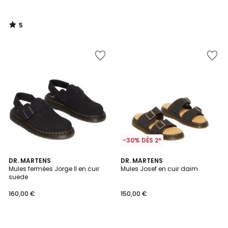
5
/
5
-30% DÈS 2*
4,7
5
DR. MARTENS
DR. MARTENS
/ 5
/
Mules fermées Jorge II en cuir
Mules Josef en cuir daim
5
suede
160,00 €
150,00 €