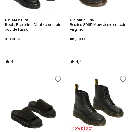
4
4,4
DR. MARTENS
DR. MARTENS
/
/ 5
Boots Brookline Chukka en cuir
Babies 8065 Mary Jane en cuir
5
souple Lusso
Virginia
160,00 €
185,00 €
4
4,4
/
/
5
5
-15% DÈS 2*