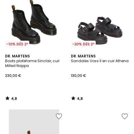
-10% DÈS 2*
-20% DÈS 2*
4,8
4,8
DR. MARTENS
DR. MARTENS
/ 5
/ 5
Boots plateforme Sinclair, cuir
Sandales Voss II en cuir Athena
Milled Nappa
230,00 €
130,00 €
4,8
4,8
/
/
5
5