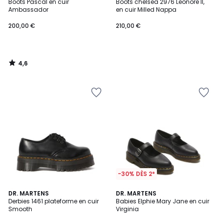
/ 5
Boots Pascal en cuir
Boots chelsea 2976 Leonore II,
Ambassador
en cuir Milled Nappa
200,00 €
210,00 €
4,6
/
5
-30% DÈS 2*
5
5
DR. MARTENS
DR. MARTENS
/
/
Derbies 1461 plateforme en cuir
Babies Elphie Mary Jane en cuir
5
5
Smooth
Virginia