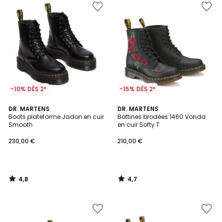
-10% DÈS 2*
-15% DÈS 2*
4,8
4,7
DR. MARTENS
DR. MARTENS
/ 5
/ 5
Boots plateforme Jadon en cuir
Bottines brodées 1460 Vonda
Smooth
en cuir Softy T
230,00 €
210,00 €
4,8
4,7
/
/
5
5