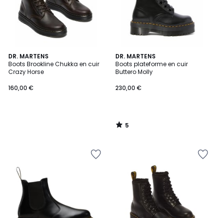
5
DR. MARTENS
DR. MARTENS
/
Boots Brookline Chukka en cuir
Boots plateforme en cuir
5
Crazy Horse
Buttero Molly
160,00 €
230,00 €
5
/
5