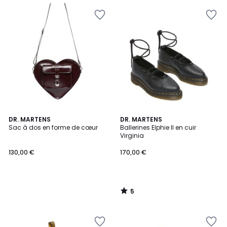
5
DR. MARTENS
DR. MARTENS
/
Sac à dos en forme de cœur
Ballerines Elphie II en cuir
5
Virginia
130,00 €
170,00 €
5
/
5