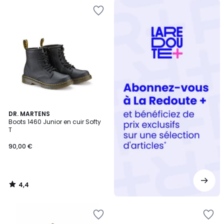
Redoute
+
4,4
DR. MARTENS
/ 5
Boots 1460 Junior en cuir Softy
T
90,00 €
4,4
/
5