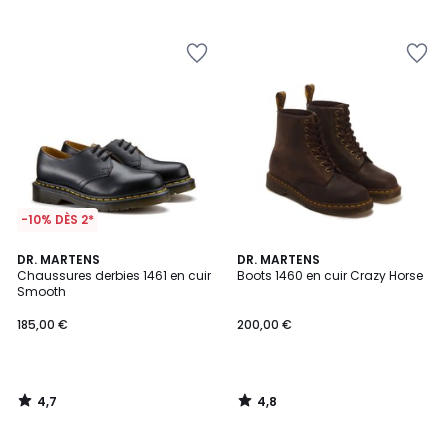
/
/
5
5
-10% DÈS 2*
4,7
4,8
DR. MARTENS
DR. MARTENS
/ 5
/ 5
Chaussures derbies 1461 en cuir
Boots 1460 en cuir Crazy Horse
Smooth
185,00 €
200,00 €
4,7
4,8
/
/
5
5