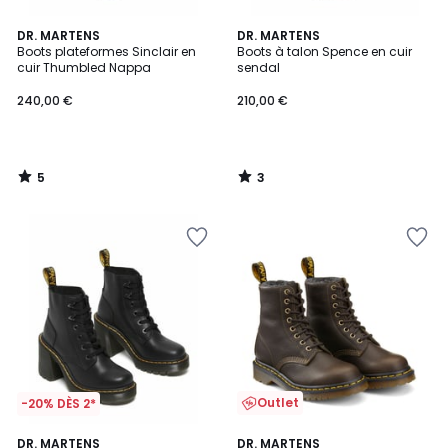
5
3
DR. MARTENS
DR. MARTENS
/
/
Boots plateformes Sinclair en
Boots à talon Spence en cuir
5
5
cuir Thumbled Nappa
sendal
240,00 €
210,00 €
5
3
/
/
5
5
Outlet
-20% DÈS 2*
3,8
2
DR. MARTENS
DR. MARTENS