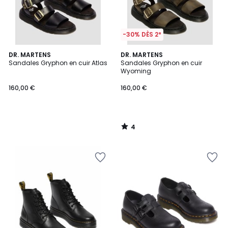
-30% DÈS 2*
4
DR. MARTENS
DR. MARTENS
/
Sandales Gryphon en cuir Atlas
Sandales Gryphon en cuir
5
Wyoming
160,00 €
160,00 €
4
/
5