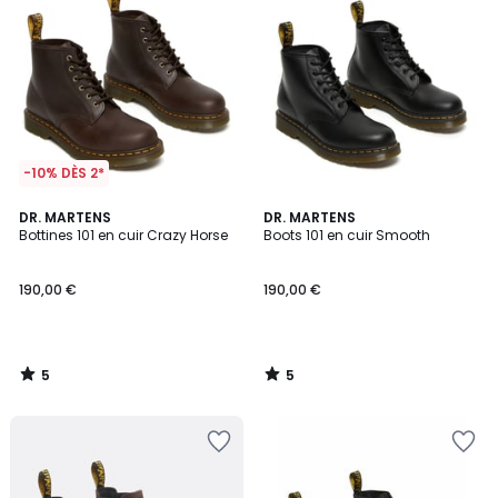
-10% DÈS 2*
5
5
DR. MARTENS
DR. MARTENS
/
/
Bottines 101 en cuir Crazy Horse
Boots 101 en cuir Smooth
5
5
190,00 €
190,00 €
5
5
/
/
5
5