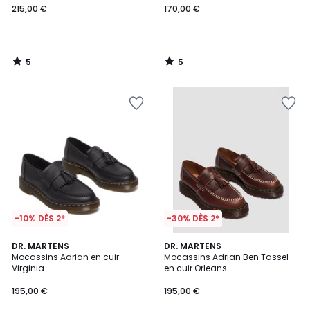
215,00 €
170,00 €
5
5
/
/
5
5
-10% DÈS 2*
-30% DÈS 2*
5
DR. MARTENS
DR. MARTENS
/
Mocassins Adrian en cuir
Mocassins Adrian Ben Tassel
5
Virginia
en cuir Orleans
195,00 €
195,00 €