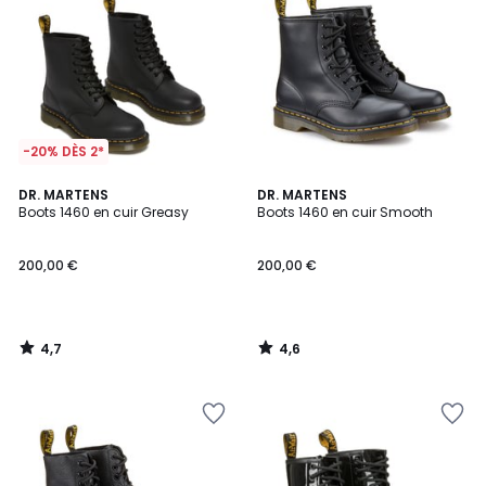
-20% DÈS 2*
4,7
4,6
DR. MARTENS
DR. MARTENS
/ 5
/ 5
Boots 1460 en cuir Greasy
Boots 1460 en cuir Smooth
200,00 €
200,00 €
4,7
4,6
/
/
5
5