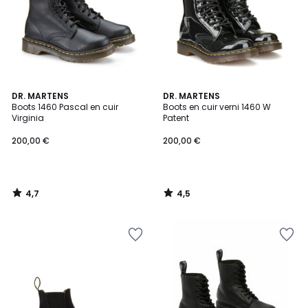
4,7
4,5
DR. MARTENS
DR. MARTENS
/ 5
/ 5
Boots 1460 Pascal en cuir
Boots en cuir verni 1460 W
Virginia
Patent
200,00 €
200,00 €
4,7
4,5
/
/
5
5