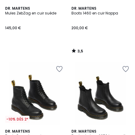
3,5
DR. MARTENS
DR. MARTENS
/ 5
Mules ZebZag en cuir suède
Boots 1460 en cuir Nappa
145,00 €
200,00 €
3,5
/
5
-10% DÈS 2*
4,6
DR. MARTENS
DR. MARTENS