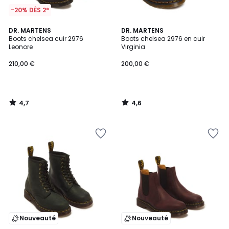
-20% DÈS 2*
4,7
4,6
DR. MARTENS
DR. MARTENS
/ 5
/ 5
Boots chelsea cuir 2976
Boots chelsea 2976 en cuir
Leonore
Virginia
210,00 €
200,00 €
4,7
4,6
/
/
5
5
Nouveauté
Nouveauté