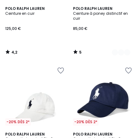
4,2
5
POLO RALPH LAUREN
2
POLO RALPH LAUREN
/ 5
/
Ceinture en cuir
Ceinture à poney distinctif en
Couleurs
5
cuir
125,00 €
85,00 €
4,2
5
/
/
5
5
-20% DÈS 2*
-20% DÈS 2*
3,8
4,2
POLO RALPH LAUREN
POLO RALPH LAUREN