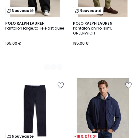
Nouveauté
Nouveauté
2
POLO RALPH LAUREN
POLO RALPH LAUREN
Pantalon large, taille élastiquée
Pantalon chino, slim,
Couleurs
GREENWICH
165,00 €
185,00 €
Nouveauté
-15% DÈS 2*