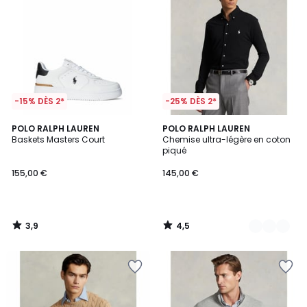
-15% DÈS 2*
-25% DÈS 2*
3,9
4,5
POLO RALPH LAUREN
2
POLO RALPH LAUREN
/ 5
/ 5
Baskets Masters Court
Chemise ultra-légère en coton
Couleurs
piqué
155,00 €
145,00 €
3,9
4,5
/
/
5
5