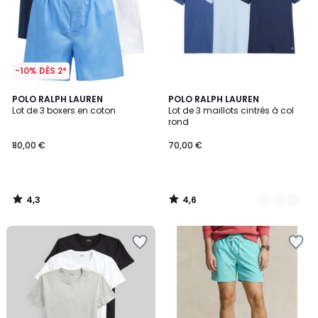
-10% DÈS 2*
4,3
4,6
POLO RALPH LAUREN
4
POLO RALPH LAUREN
/ 5
/ 5
Lot de 3 boxers en coton
Lot de 3 maillots cintrés à col
Couleurs
rond
80,00 €
70,00 €
4,3
4,6
/
/
5
5