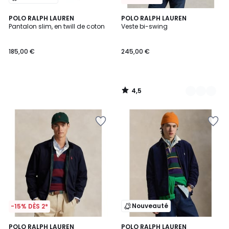
4,5
POLO RALPH LAUREN
3
POLO RALPH LAUREN
/ 5
Pantalon slim, en twill de coton
Veste bi-swing
Couleurs
185,00 €
245,00 €
4,5
/
5
Nouveauté
-15% DÈS 2*
4,5
4
2
POLO RALPH LAUREN
2
POLO RALPH LAUREN