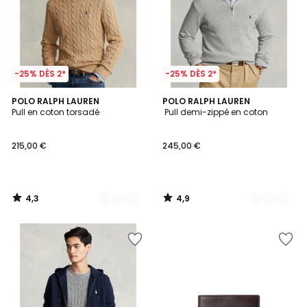
-25% DÈS 2*
-25% DÈS 2*
4,3
4,9
6
POLO RALPH LAUREN
3
POLO RALPH LAUREN
/ 5
/ 5
Pull en coton torsadé
Pull demi-zippé en coton
Couleurs
Couleurs
215,00 €
245,00 €
4,3
4,9
/
/
5
5