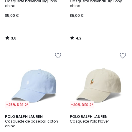
/ 5
/ 5
Casquette baseball Big Pony
Casquette baseball Big Pony
chino
chino
85,00 €
85,00 €
3,8
4,2
/
/
5
5
-25% DÈS 2*
-20% DÈS 2*
4,7
4,2
POLO RALPH LAUREN
POLO RALPH LAUREN
/ 5
/ 5
Casquette de baseball coton
Casquette Polo Player
chino