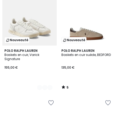
Nouveauté
Nouveauté
5
2
POLO RALPH LAUREN
POLO RALPH LAUREN
/
Baskets en cuir, Varick
Baskets en cuir suède, BEDFORD
Couleurs
5
Signature
155,00 €
135,00 €
5
/
5