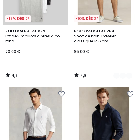
-15% DÈS 2*
-10% DÈS 2*
4,5
4,9
POLO RALPH LAUREN
5
POLO RALPH LAUREN
/ 5
/ 5
Lot de 3 maillots cintrés à col
Short de bain Traveler
Couleurs
rond
classique 14,6 cm
70,00 €
95,00 €
4,5
4,9
/
/
5
5