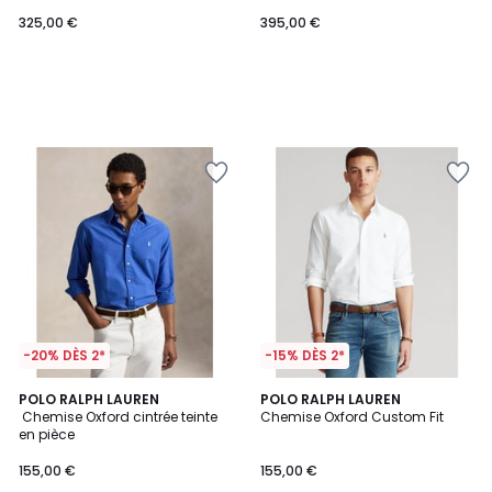
325,00 €
395,00 €
-20% DÈS 2*
-15% DÈS 2*
4,7
4,4
3
POLO RALPH LAUREN
2
POLO RALPH LAUREN
/ 5
/ 5
Chemise Oxford cintrée teinte
Chemise Oxford Custom Fit
Couleurs
Couleurs
en pièce
155,00 €
155,00 €