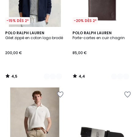
-15% DÈS 2*
-20% DÈS 2*
4,5
4,4
3
POLO RALPH LAUREN
2
POLO RALPH LAUREN
/ 5
/ 5
Gilet zippé en coton logo brodé
Porte-cartes en cuir chagrin
Couleurs
Couleurs
200,00 €
85,00 €
4,5
4,4
/
/
5
5