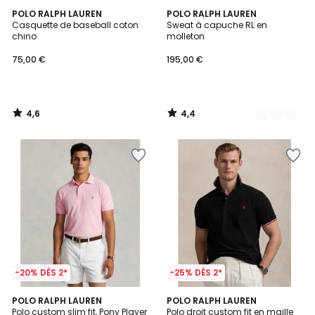
4,6
4,4
POLO RALPH LAUREN
4
POLO RALPH LAUREN
/ 5
/ 5
Casquette de baseball coton
Sweat à capuche RL en
Couleurs
chino
molleton
75,00 €
195,00 €
4,6
4,4
/
/
5
5
-20% DÈS 2*
-25% DÈS 2*
4,4
4,7
2
POLO RALPH LAUREN
4
POLO RALPH LAUREN
/ 5
/ 5
Polo custom slim fit, Pony Player
Polo droit custom fit en maille