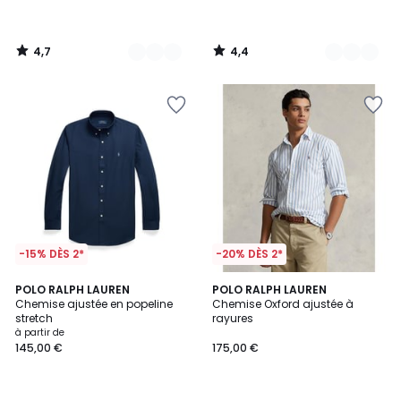
4,7
4,4
/
/
5
5
-15% DÈS 2*
-20% DÈS 2*
4,6
4,7
4
POLO RALPH LAUREN
POLO RALPH LAUREN
/ 5
/ 5
Chemise ajustée en popeline
Chemise Oxford ajustée à
Couleurs
stretch
rayures
à partir de
145,00 €
175,00 €