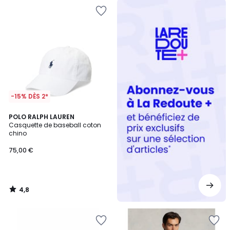
Redoute
+
-15% DÈS 2*
4,8
POLO RALPH LAUREN
/ 5
Casquette de baseball coton
chino
75,00 €
4,8
/
5