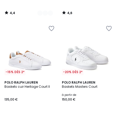
4,4
4,6
/
/
5
5
-15% DÈS 2*
-20% DÈS 2*
4,6
4,5
POLO RALPH LAUREN
2
POLO RALPH LAUREN
/ 5
/ 5
Baskets cuir Heritage Court II
Baskets Masters Court
Couleurs
à partir de
135,00 €
150,00 €