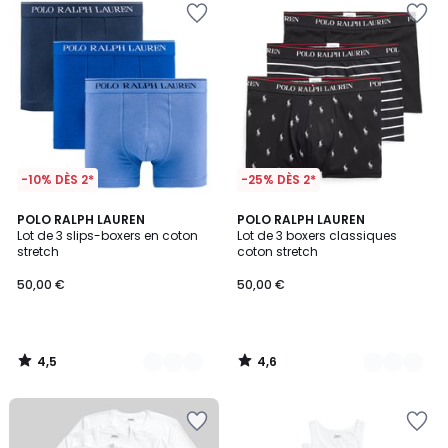
-10% DÈS 2*
-25% DÈS 2*
4,5
4,6
3
POLO RALPH LAUREN
16
POLO RALPH LAUREN
/ 5
/ 5
Lot de 3 slips-boxers en coton
Lot de 3 boxers classiques
Couleurs
Couleurs
stretch
coton stretch
50,00 €
50,00 €
4,5
4,6
/
/
5
5