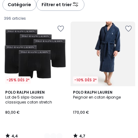
Catégorie
Filtrer et trier
396 articles
-25% DÈS 2*
-10% DÈS 2*
4,4
4,7
8
POLO RALPH LAUREN
POLO RALPH LAUREN
/ 5
/ 5
Lot de 5 slips-boxers
Peignoir en coton éponge
Couleurs
classiques coton stretch
80,00
80,00 €
170,00 €
€.
4,4
4,7