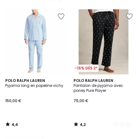
/
/
5
5
-15% DÈS 2*
4,4
4,2
POLO RALPH LAUREN
3
POLO RALPH LAUREN
/ 5
/ 5
Pyjama long en popeline vichy
Pantalon de pyjama avec
Couleurs
poney Pure Player
150,00 €
75,00 €
4,4
4,2
/
/
5
5