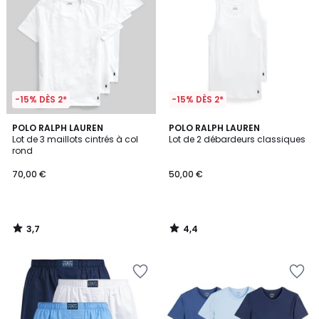
-15% DÈS 2*
-15% DÈS 2*
3,7
4,4
POLO RALPH LAUREN
POLO RALPH LAUREN
/ 5
/ 5
Lot de 3 maillots cintrés à col
Lot de 2 débardeurs classiques
rond
70,00 €
50,00 €
3,7
4,4
/
/
5
5