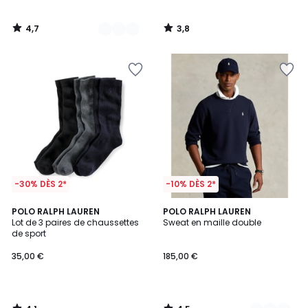
4,7
3,8
/
/
5
5
-30% DÈS 2*
-10% DÈS 2*
4,1
4,5
POLO RALPH LAUREN
2
POLO RALPH LAUREN
/ 5
/ 5
Lot de 3 paires de chaussettes
Sweat en maille double
Couleurs
de sport
35,00 €
185,00 €