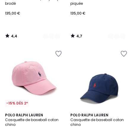
Couleurs
Couleurs
brodé
piquée
135,00 €
135,00 €
4,4
4,7
/
/
5
5
-15% DÈS 2*
4,5
4,5
2
POLO RALPH LAUREN
POLO RALPH LAUREN
/ 5
/ 5
Casquette de baseball coton
Casquette de baseball coton
Couleurs
chino
chino