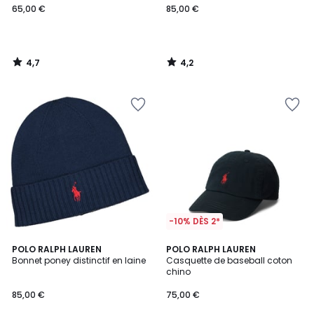
65,00 €
85,00 €
4,7
4,2
/
/
5
5
-10% DÈS 2*
4,4
4,6
2
POLO RALPH LAUREN
POLO RALPH LAUREN
/ 5
/ 5
Bonnet poney distinctif en laine
Casquette de baseball coton
Couleurs
chino
85,00 €
75,00 €