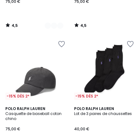
75,00 €
75,00 €
4,5
4,5
/
/
5
5
-15% DÈS 2*
-15% DÈS 2*
4,7
3,8
10
POLO RALPH LAUREN
POLO RALPH LAUREN
/ 5
/ 5
Casquette de baseball coton
Lot de 3 paires de chaussettes
Couleurs
chino
75,00 €
40,00 €