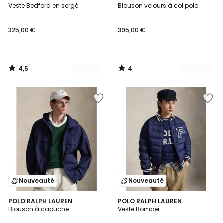
/ 5
/
Veste Bedford en sergé
Blouson velours à col polo
Couleurs
Couleurs
5
325,00 €
395,00 €
4,5
4
/
/
5
5
Nouveauté
Nouveauté
POLO RALPH LAUREN
POLO RALPH LAUREN
Blouson à capuche
Veste Bomber