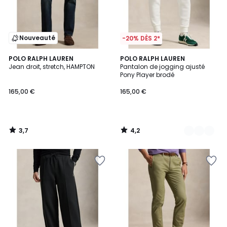
Nouveauté
-20% DÈS 2*
3,7
4,2
POLO RALPH LAUREN
3
POLO RALPH LAUREN
/ 5
/ 5
Jean droit, stretch, HAMPTON
Pantalon de jogging ajusté
Couleurs
Pony Player brodé
165,00 €
165,00 €
3,7
4,2
/
/
5
5