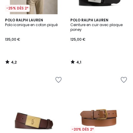
-25% DÈS 2*
4,2
4,1
POLO RALPH LAUREN
POLO RALPH LAUREN
/ 5
/ 5
Polo iconique en coton piqué
Ceinture en cuir avec plaque
poney
135,00 €
125,00 €
4,2
4,1
/
/
5
5
-20% DÈS 2*