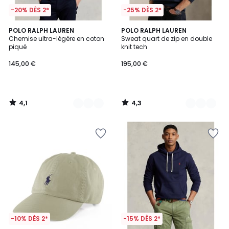
-20% DÈS 2*
-25% DÈS 2*
4,1
4,3
5
POLO RALPH LAUREN
5
POLO RALPH LAUREN
/ 5
/ 5
Chemise ultra-légère en coton
Sweat quart de zip en double
Couleurs
Couleurs
piqué
knit tech
145,00 €
195,00 €
4,1
4,3
/
/
5
5
-10% DÈS 2*
-15% DÈS 2*