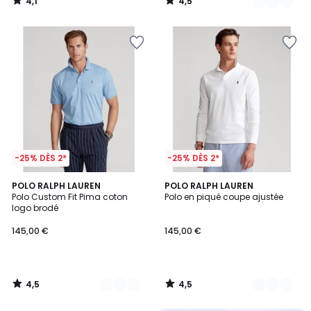
4,1
4,5
/
/
5
5
-25% DÈS 2*
-25% DÈS 2*
4,5
4,5
2
POLO RALPH LAUREN
2
POLO RALPH LAUREN
/ 5
/ 5
Polo Custom Fit Pima coton
Polo en piqué coupe ajustée
Couleurs
Couleurs
logo brodé
145,00 €
145,00 €
4,5
4,5
/
/
5
5