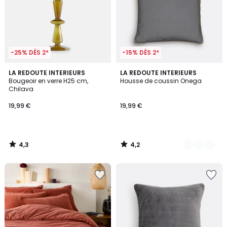
-25% DÈS 2*
-15% DÈS 2*
4,3
4,2
LA REDOUTE INTERIEURS
9
LA REDOUTE INTERIEURS
/ 5
/ 5
Bougeoir en verre H25 cm,
Housse de coussin Onega
Couleurs
Chilava
19,99 €
19,99 €
4,3
4,2
/
/
5
5