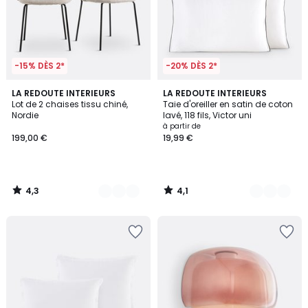
-15% DÈS 2*
-20% DÈS 2*
4,3
4,1
3
LA REDOUTE INTERIEURS
11
LA REDOUTE INTERIEURS
/ 5
/ 5
Lot de 2 chaises tissu chiné,
Taie d'oreiller en satin de coton
Couleurs
Couleurs
Nordie
lavé, 118 fils, Victor uni
à partir de
199,00 €
19,99 €
4,3
4,1
/
/
5
5