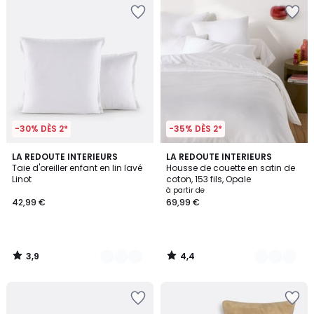
-30% DÈS 2*
-35% DÈS 2*
3,9
4,4
21
LA REDOUTE INTERIEURS
8
LA REDOUTE INTERIEURS
/ 5
/ 5
Taie d'oreiller enfant en lin lavé
Housse de couette en satin de
Couleurs
Couleurs
Linot
coton, 153 fils, Opale
à partir de
42,99 €
69,99 €
3,9
4,4
/
/
5
5