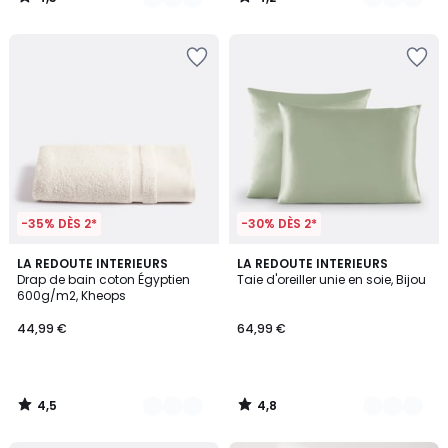
/
/
5
5
-35% DÈS 2*
-30% DÈS 2*
4,5
4,8
11
LA REDOUTE INTERIEURS
6
LA REDOUTE INTERIEURS
/ 5
/ 5
Drap de bain coton Égyptien
Taie d'oreiller unie en soie, Bijou
Couleurs
Couleurs
600g/m2, Kheops
44,99 €
64,99 €
4,5
4,8
/
/
5
5