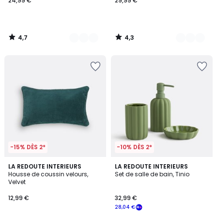
24,99 €
29,99 €
4,7
4,3
/
/
5
5
-15% DÈS 2*
-10% DÈS 2*
4,6
4,7
10
LA REDOUTE INTERIEURS
LA REDOUTE INTERIEURS
/ 5
/ 5
Housse de coussin velours,
Set de salle de bain, Tinio
Couleurs
Velvet
12,99 €
32,99 €
28,04 €