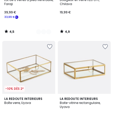
Couleurs
Faraji
Chilava
39,99 €
19,99 €
33,99 €
4,5
4,9
/
/
5
5
-10% DÈS 2*
4,7
4,7
LA REDOUTE INTERIEURS
LA REDOUTE INTERIEURS
/ 5
/ 5
Boîte verre, Uyova
Boite-vitrine rectangulaire,
Uyova