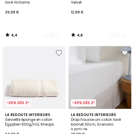
lavé Victorine
Velvet
29,99 €
12,99 €
4,4
4,6
/
/
5
5
-35% DÈS 2*
-30% DÈS 2*
4,7
4,3
11
LA REDOUTE INTERIEURS
19
LA REDOUTE INTERIEURS
/ 5
/ 5
Serviette éponge en coton
Drap housse uni coton lavé
Couleurs
Couleurs
Égyptien 600g/m2, Kheops
bonnet 30cm, Scenario
à partir de