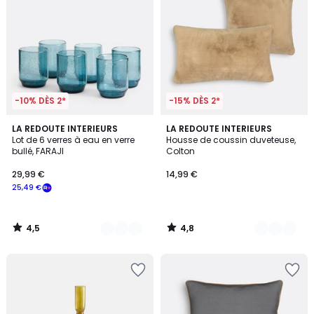
-10% DÈS 2*
-15% DÈS 2*
4,5
4,8
2
LA REDOUTE INTERIEURS
4
LA REDOUTE INTERIEURS
/ 5
/ 5
Lot de 6 verres à eau en verre
Housse de coussin duveteuse,
Couleurs
Couleurs
bullé, FARAJI
Colton
29,99 €
14,99 €
25,49 €
4,5
4,8
/
/
5
5