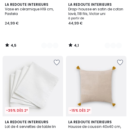
4,5
4,1
3
LA REDOUTE INTERIEURS
10
LA REDOUTE INTERIEURS
/ 5
/ 5
Vase en céramique H19 cm,
Drap-housse en satin de coton
Couleurs
Couleurs
Pastela
lavé, 118 fils, Victor uni
à partir de
24,99 €
44,99 €
4,5
4,1
/
/
5
5
-35% DÈS 2*
-15% DÈS 2*
4,4
4,6
14
LA REDOUTE INTERIEURS
10
LA REDOUTE INTERIEURS
/ 5
/ 5
Lot de 4 serviettes de table lin
Housse de coussin 40x40 cm,
Couleurs
Couleurs