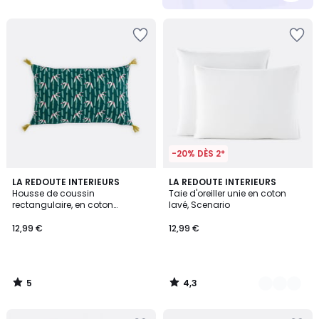
-20% DÈS 2*
5
4,3
LA REDOUTE INTERIEURS
19
LA REDOUTE INTERIEURS
/
/ 5
Housse de coussin
Taie d'oreiller unie en coton
Couleurs
5
rectangulaire, en coton
lavé, Scenario
imprimé, YASUO
12,99 €
12,99 €
5
4,3
/
/
5
5