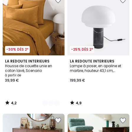
-30% DÈS 2*
-25% DÈS 2*
4,2
4,9
18
LA REDOUTE INTERIEURS
LA REDOUTE INTERIEURS
/ 5
/ 5
Housse de couette unie en
Lampe à poser, en opaline et
Couleurs
coton lavé, Scenario
marbre, hauteur 43,1 cm,
AGATHILDA
à partir de
39,99 €
199,99 €
4,2
4,9
/
/
5
5