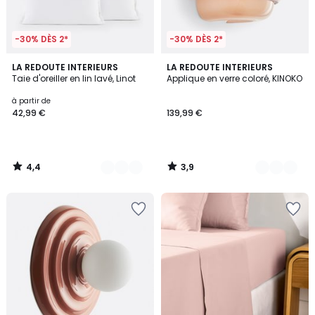
-30% DÈS 2*
-30% DÈS 2*
4,4
3,9
21
LA REDOUTE INTERIEURS
6
LA REDOUTE INTERIEURS
/ 5
/ 5
Taie d'oreiller en lin lavé, Linot
Applique en verre coloré, KINOKO
Couleurs
Couleurs
à partir de
42,99 €
139,99 €
4,4
3,9
/
/
5
5