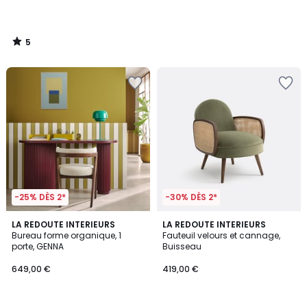
5
/
5
-25% DÈS 2*
-30% DÈS 2*
3
5
LA REDOUTE INTERIEURS
2
LA REDOUTE INTERIEURS
/
/
Bureau forme organique, 1
Fauteuil velours et cannage,
Couleurs
5
5
porte, GENNA
Buisseau
649,00 €
419,00 €