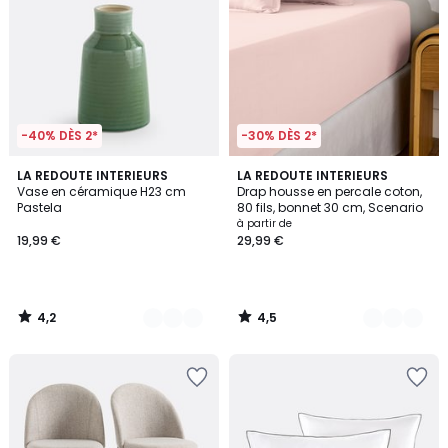
-40% DÈS 2*
-30% DÈS 2*
4,2
4,5
9
LA REDOUTE INTERIEURS
21
LA REDOUTE INTERIEURS
/ 5
/ 5
Vase en céramique H23 cm
Drap housse en percale coton,
Couleurs
Couleurs
Pastela
80 fils, bonnet 30 cm, Scenario
à partir de
19,99 €
29,99 €
4,2
4,5
/
/
5
5