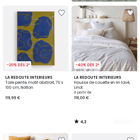
-20% DÈS 2*
-40% DÈS 2*
4,2
LA REDOUTE INTERIEURS
21
LA REDOUTE INTERIEURS
/ 5
Toile peinte, motif abstrait, 70 x
Housse de couette en lin lavé,
Couleurs
100 cm, Notton
Linot
à partir de
119,99 €
119,00 €
4,2
/
5