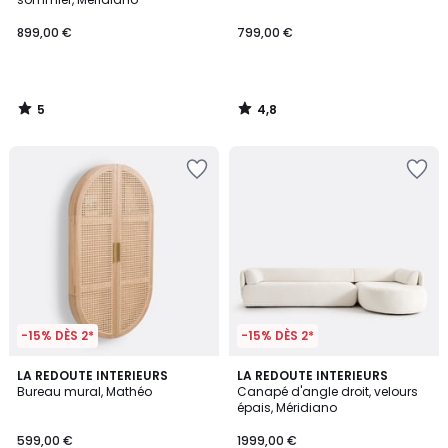
899,00 €
799,00 €
5
4,8
/
/
5
5
-15% DÈS 2*
-15% DÈS 2*
4,5
LA REDOUTE INTERIEURS
4
LA REDOUTE INTERIEURS
/ 5
Bureau mural, Mathéo
Canapé d'angle droit, velours
Couleurs
épais, Méridiano
599,00 €
1999,00 €