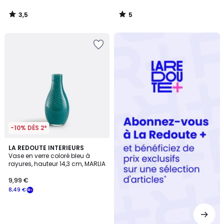
3,5
5
/
/
5
5
Redoute
+
-10% DÈS 2*
LA REDOUTE INTERIEURS
Vase en verre coloré bleu à
rayures, hauteur 14,3 cm, MARLIA
9,99 €
8,49 €