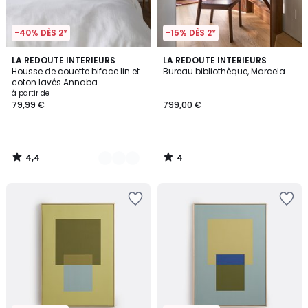
-40% DÈS 2*
-15% DÈS 2*
4,4
4
8
LA REDOUTE INTERIEURS
LA REDOUTE INTERIEURS
/ 5
/
Housse de couette biface lin et
Bureau bibliothèque, Marcela
Couleurs
5
coton lavés Annaba
à partir de
79,99 €
799,00 €
4,4
4
/
/
5
5