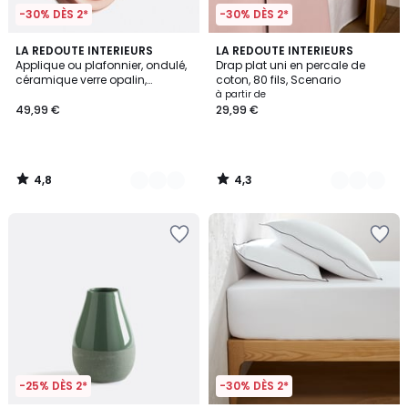
-30% DÈS 2*
-30% DÈS 2*
4,8
4,3
4
LA REDOUTE INTERIEURS
20
LA REDOUTE INTERIEURS
/ 5
/ 5
Applique ou plafonnier, ondulé,
Drap plat uni en percale de
Couleurs
Couleurs
céramique verre opalin,
coton, 80 fils, Scenario
diamètre 24,5 cm HOLI
à partir de
49,99 €
29,99 €
4,8
4,3
/
/
5
5
-25% DÈS 2*
-30% DÈS 2*