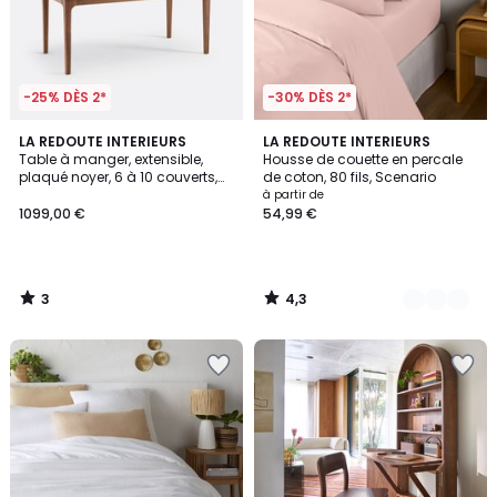
-25% DÈS 2*
-30% DÈS 2*
3
4,3
LA REDOUTE INTERIEURS
21
LA REDOUTE INTERIEURS
/
/ 5
Table à manger, extensible,
Housse de couette en percale
Couleurs
5
plaqué noyer, 6 à 10 couverts,
de coton, 80 fils, Scenario
VINTELE
à partir de
1099,00 €
54,99 €
3
4,3
/
/
5
5