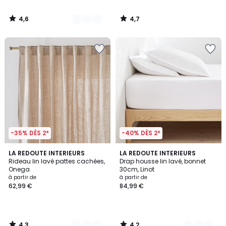
4,6
4,7
/
/
5
5
-35% DÈS 2*
-40% DÈS 2*
4,3
4,2
12
LA REDOUTE INTERIEURS
21
LA REDOUTE INTERIEURS
/ 5
/ 5
Rideau lin lavé pattes cachées,
Drap housse lin lavé, bonnet
Couleurs
Couleurs
Onega
30cm, Linot
à partir de
à partir de
62,99 €
84,99 €
4,3
4,2