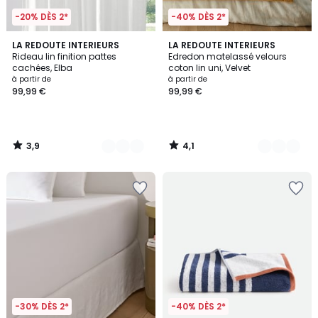
-20% DÈS 2*
-40% DÈS 2*
3,9
4,1
6
LA REDOUTE INTERIEURS
7
LA REDOUTE INTERIEURS
/ 5
/ 5
Rideau lin finition pattes
Edredon matelassé velours
Couleurs
Couleurs
cachées, Elba
coton lin uni, Velvet
à partir de
à partir de
99,99 €
99,99 €
3,9
4,1
/
/
5
5
-30% DÈS 2*
-40% DÈS 2*