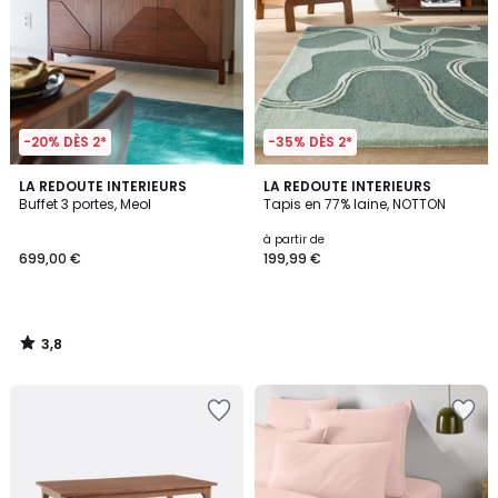
-20% DÈS 2*
-35% DÈS 2*
3,8
LA REDOUTE INTERIEURS
LA REDOUTE INTERIEURS
/ 5
Buffet 3 portes, Meol
Tapis en 77% laine, NOTTON
à partir de
699,00 €
199,99 €
3,8
/
5