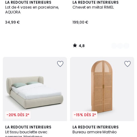
4,8
LA REDOUTE INTERIEURS
3
LA REDOUTE INTERIEURS
/ 5
Lot de 4 vases en porcelaine,
Chevet en métal RIMEL
Couleurs
AQUORA
34,99 €
199,00 €
4,8
/
5
-20% DÈS 2*
-15% DÈS 2*
5
4,8
LA REDOUTE INTERIEURS
LA REDOUTE INTERIEURS
/
/ 5
Lit tissu bouclette avec
Bureau armoire Mathéo
5
sommier, Meridiano