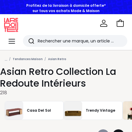
BONS PLANS | Jusqu'à -50% dès 2 articles*
Aller
au
La
panie
Redoute
Menu
Rechercher
Les
...
derniers
Tendances Maison
Asian Retro
Asian Retro Collection La
articles
consultés
Redoute Intérieurs
218
Casa Del Sol
Trendy Vintage