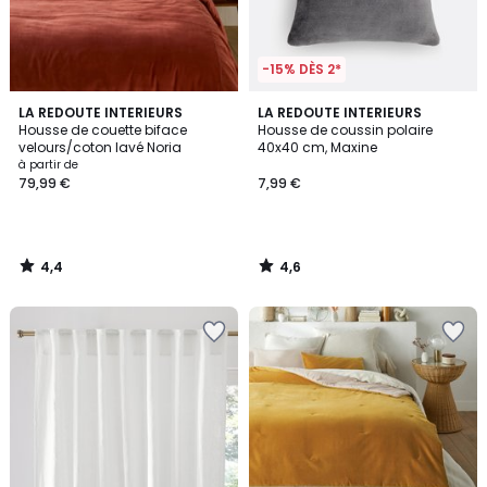
-15% DÈS 2*
4,4
4,6
LA REDOUTE INTERIEURS
LA REDOUTE INTERIEURS
/ 5
/ 5
Housse de couette biface
Housse de coussin polaire
velours/coton lavé Noria
40x40 cm, Maxine
à partir de
79,99 €
7,99 €
4,4
4,6
/
/
5
5