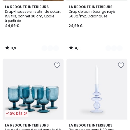
3,9
4,1
8
LA REDOUTE INTERIEURS
2
LA REDOUTE INTERIEURS
/ 5
/ 5
Drap-housse en satin de coton,
Drap de bain éponge rayé
Couleurs
Couleurs
153 fils, bonnet 30 cm, Opale
500g/m2, Calanques
à partir de
44,99 €
24,99 €
3,9
4,1
/
/
5
5
-10% DÈS 2*
4,5
4,9
4
LA REDOUTE INTERIEURS
LA REDOUTE INTERIEURS
/ 5
/ 5
Lot de 6 verres à pied verre bullé,
Bougeoir en verre H20 cm,