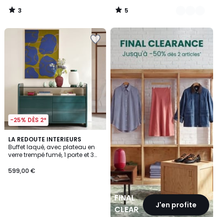
3
5
/
/
5
5
FINAL
CLEARANCE
-25% DÈS 2*
LA REDOUTE INTERIEURS
Buffet laqué, avec plateau en
verre trempé fumé, 1 porte et 3
tiroirs, ERICSON
599,00 €
FINAL
J'en profite
CLEARANCE