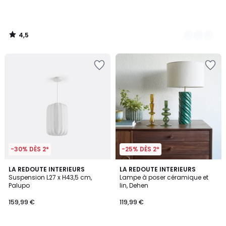
4,5
/
5
-30% DÈS 2*
-25% DÈS 2*
3,5
5
LA REDOUTE INTERIEURS
LA REDOUTE INTERIEURS
/ 5
/
Suspension L27 x H43,5 cm,
Lampe à poser céramique et
5
Palupo
lin, Dehen
159,99 €
119,99 €