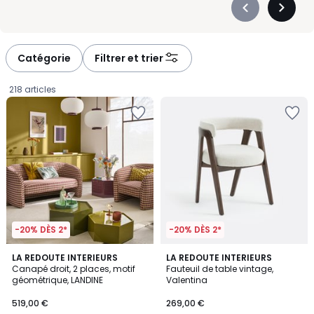
Précédent
Suivan
-
-
défiler
défiler
à
à
Catégorie
Filtrer et trier
gauche
droite
218 articles
-20% DÈS 2*
-20% DÈS 2*
5
LA REDOUTE INTERIEURS
LA REDOUTE INTERIEURS
/
Canapé droit, 2 places, motif
Fauteuil de table vintage,
5
géométrique, LANDINE
Valentina
519,00
519,00 €
269,00 €
€.