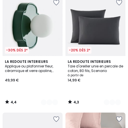
-30% DÈS 2*
-20% DÈS 2*
4,4
4,3
4
LA REDOUTE INTERIEURS
21
LA REDOUTE INTERIEURS
/ 5
/ 5
Applique ou plafonnier fleur,
Taie d'oreiller unie en percale de
Couleurs
Couleurs
céramique et verre opaline,
coton, 80 fils, Scenario
diamètre 20 cm, HOLI
à partir de
49,99 €
14,99 €
4,4
4,3
/
/
5
5