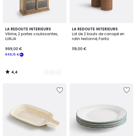
4,4
2
LA REDOUTE INTERIEURS
LA REDOUTE INTERIEURS
/ 5
Vitrine, 2 portes coulissantes,
Lot de 2 bouts de canapé en
Couleurs
LUNJA
rotin festonné, Farito
999,00 €
119,00 €
849,15 €
4,4
/
5