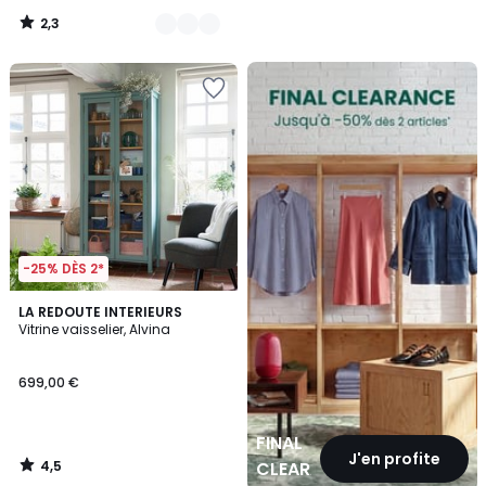
2,3
/
5
FINAL
CLEARANCE
-25% DÈS 2*
4,5
LA REDOUTE INTERIEURS
/ 5
Vitrine vaisselier, Alvina
699,00 €
FINAL
J'en profite
4,5
CLEARANCE
/