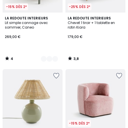
-15% DÈS 2*
-25% DÈS 2*
4
3,8
2
LA REDOUTE INTERIEURS
LA REDOUTE INTERIEURS
/
/ 5
Lit simple cannage avec
Chevet 1 tiroir + 1 tablette en
Couleurs
5
sommier, Caneo
rotin Kiara
269,00 €
179,00 €
4
3,8
/
/
5
5
-15% DÈS 2*