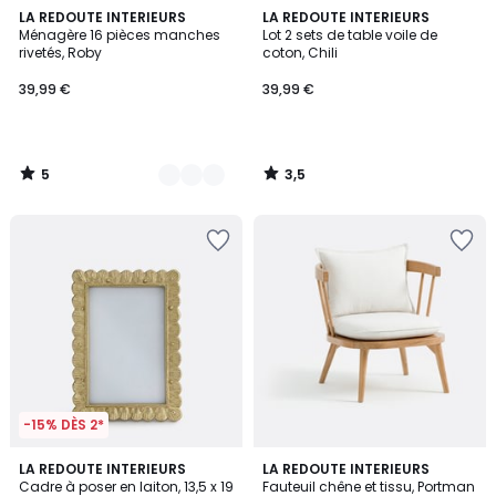
5
3,5
3
LA REDOUTE INTERIEURS
LA REDOUTE INTERIEURS
/
/ 5
Ménagère 16 pièces manches
Lot 2 sets de table voile de
Couleurs
5
rivetés, Roby
coton, Chili
39,99 €
39,99 €
5
3,5
/
/
5
5
-15% DÈS 2*
5
5
LA REDOUTE INTERIEURS
LA REDOUTE INTERIEURS
/
/
Cadre à poser en laiton, 13,5 x 19
Fauteuil chêne et tissu, Portman