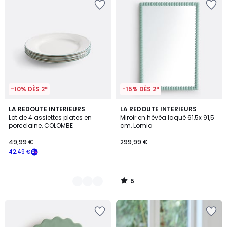
-10% DÈS 2*
-15% DÈS 2*
5
2
LA REDOUTE INTERIEURS
LA REDOUTE INTERIEURS
/
Lot de 4 assiettes plates en
Miroir en hévéa laqué 61,5x 91,5
Couleurs
5
porcelaine, COLOMBE
cm, Lomia
49,99 €
299,99 €
42,49 €
5
/
5