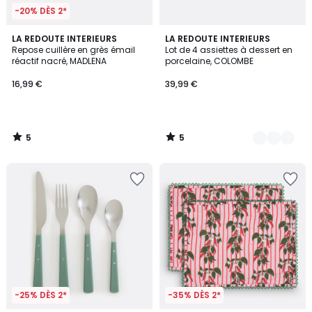
-20% DÈS 2*
5
5
LA REDOUTE INTERIEURS
2
LA REDOUTE INTERIEURS
/
/
Repose cuillère en grès émail
Lot de 4 assiettes à dessert en
Couleurs
5
5
réactif nacré, MADLENA
porcelaine, COLOMBE
16,99 €
39,99 €
5
5
/
/
5
5
-25% DÈS 2*
-35% DÈS 2*