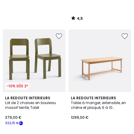
4,5
/
5
-10% DÈS 2*
2,3
3
LA REDOUTE INTERIEURS
LA REDOUTE INTERIEURS
/ 5
Lot de 2 chaises en bouleau
Table à manger, extensible, en
Couleurs
massif teinté, Talet
chêne et plaqué, 6 à 10
couverts, SOLERON
379,00 €
1299,00 €
322,15 €