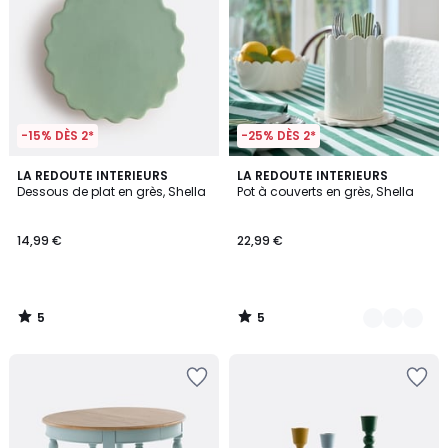
-15% DÈS 2*
-25% DÈS 2*
5
5
LA REDOUTE INTERIEURS
2
LA REDOUTE INTERIEURS
/
/
Dessous de plat en grès, Shella
Pot à couverts en grès, Shella
Couleurs
5
5
14,99 €
22,99 €
5
5
/
/
5
5