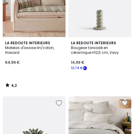
4,2
LA REDOUTE INTERIEURS
LA REDOUTE INTERIEURS
/ 5
Matelas d'assise lin/coton,
Bougeoir torsadé en
Howard
céramique H12,5 cm, Vavy
64,99 €
14,99 €
12,74 €
4,2
/
5