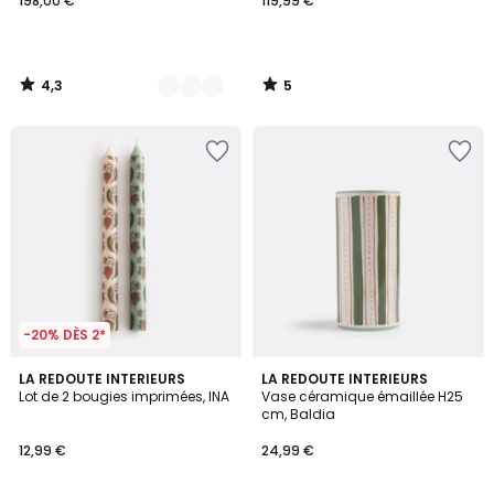
198,00 €
119,99 €
4,3
5
/
/
5
5
-20% DÈS 2*
LA REDOUTE INTERIEURS
LA REDOUTE INTERIEURS
Lot de 2 bougies imprimées, INA
Vase céramique émaillée H25
cm, Baldia
12,99 €
24,99 €