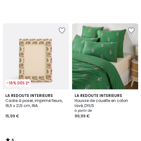
-15% DÈS 2*
5
LA REDOUTE INTERIEURS
LA REDOUTE INTERIEURS
/
Cadre à poser, imprimé fleurs,
Housse de couette en coton
5
16,5 x 21,5 cm, INA
lavé, DYLIS
à partir de
15,99 €
99,99 €
5