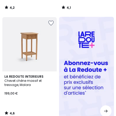
4,2
4,1
/
/
5
5
Redoute
+
4,6
LA REDOUTE INTERIEURS
/ 5
Chevet chêne massif et
tressage, Malora
199,00 €
4,6
/