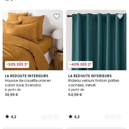
/
5
-30% DÈS 2*
-40% DÈS 2*
4,2
4,2
18
LA REDOUTE INTERIEURS
10
LA REDOUTE INTERIEURS
/ 5
/ 5
Housse de couette unie en
Rideau velours finition pattes
Couleurs
Couleurs
coton lavé, Scenario
cachées, Velvet
à partir de
à partir de
39,99 €
54,99 €
4,2
4,2
/
/
5
5