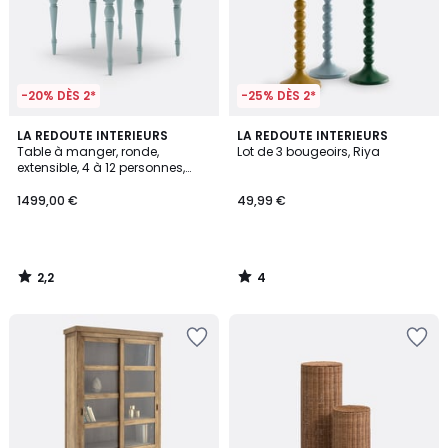
-20% DÈS 2*
-25% DÈS 2*
2,2
4
LA REDOUTE INTERIEURS
LA REDOUTE INTERIEURS
/ 5
/
Table à manger, ronde,
Lot de 3 bougeoirs, Riya
5
extensible, 4 à 12 personnes,
ANGUSTA
1499,00 €
49,99 €
2,2
4
/
/
5
5