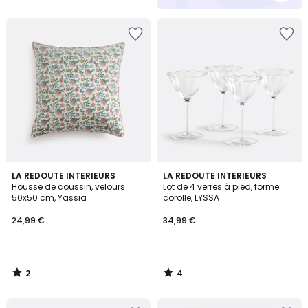
5
2
4
LA REDOUTE INTERIEURS
LA REDOUTE INTERIEURS
/
/
Housse de coussin, velours
Lot de 4 verres à pied, forme
5
5
50x50 cm, Yassia
corolle, LYSSA
24,99 €
34,99 €
2
4
/
/
5
5