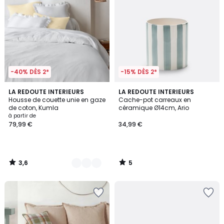
-40% DÈS 2*
-15% DÈS 2*
3,6
5
17
LA REDOUTE INTERIEURS
LA REDOUTE INTERIEURS
/ 5
/
Housse de couette unie en gaze
Cache-pot carreaux en
Couleurs
5
de coton, Kumla
céramique Ø14cm, Ario
à partir de
79,99 €
34,99 €
3,6
5
/
/
5
5