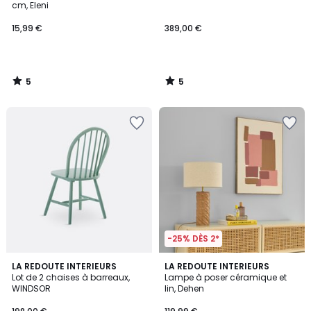
5
5
cm, Eleni
15,99 €
389,00 €
5
5
/
/
5
5
-25% DÈS 2*
4,3
5
4
LA REDOUTE INTERIEURS
LA REDOUTE INTERIEURS
/ 5
/
Lot de 2 chaises à barreaux,
Lampe à poser céramique et
Couleurs
5
WINDSOR
lin, Dehen