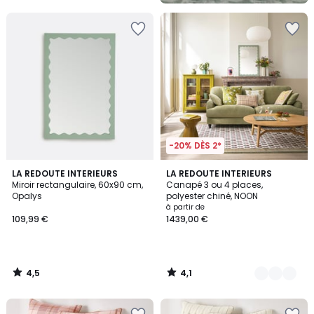
5
-20% DÈS 2*
4,5
4,1
LA REDOUTE INTERIEURS
9
LA REDOUTE INTERIEURS
/ 5
/ 5
Miroir rectangulaire, 60x90 cm,
Canapé 3 ou 4 places,
Couleurs
Opalys
polyester chiné, NOON
à partir de
109,99 €
1439,00 €
4,5
4,1
/
/
5
5