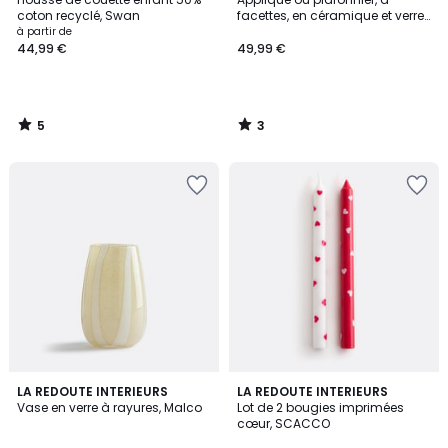
5
5
coton recyclé, Swan
facettes, en céramique et verre
opalin, HOLI
à partir de
44,99 €
49,99 €
5
3
/
/
5
5
4,6
3
LA REDOUTE INTERIEURS
2
LA REDOUTE INTERIEURS
/ 5
Vase en verre à rayures, Malco
Lot de 2 bougies imprimées
Couleurs
Couleurs
cœur, SCACCO