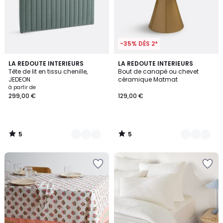
-35% DÈS 2*
5
5
2
LA REDOUTE INTERIEURS
3
LA REDOUTE INTERIEURS
/
/
Tête de lit en tissu chenille,
Bout de canapé ou chevet
Couleurs
Couleurs
5
5
JEDEON
céramique Matmat
à partir de
299,00 €
129,00 €
5
5
/
/
5
5