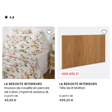
4,8
/
5
-20% DÈS 2*
4,2
4,1
LA REDOUTE INTERIEURS
LA REDOUTE INTERIEURS
/ 5
/ 5
Housse de couette en percale
Tête de lit Mattan
de coton, imprimé oiseaux et
fleurs, NORA
à partir de
à partir de
49,99 €
499,00 €