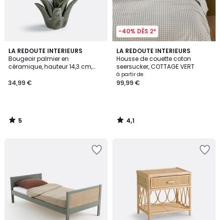
-40% DÈS 2*
5
4,1
LA REDOUTE INTERIEURS
LA REDOUTE INTERIEURS
/
/ 5
Bougeoir palmier en
Housse de couette coton
5
céramique, hauteur 14,3 cm,
seersucker, COTTAGE VERT
TROPIA
à partir de
34,99 €
99,99 €
5
4,1
/
/
5
5