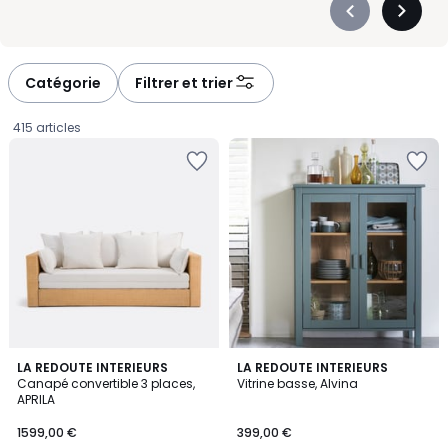
Précédent
Suivan
-
-
défiler
défiler
à
à
Catégorie
Filtrer et trier
gauche
droite
415 articles
4,5
LA REDOUTE INTERIEURS
LA REDOUTE INTERIEURS
/ 5
Canapé convertible 3 places,
Vitrine basse, Alvina
APRILA
1599,00
1599,00 €
399,00 €
€.