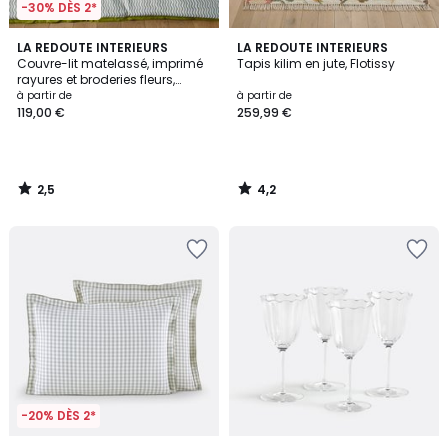
-30% DÈS 2*
2,5
4,2
LA REDOUTE INTERIEURS
LA REDOUTE INTERIEURS
/ 5
/ 5
Couvre-lit matelassé, imprimé
Tapis kilim en jute, Flotissy
rayures et broderies fleurs,
coton, JANI
à partir de
à partir de
119,00 €
259,99 €
2,5
4,2
/
/
5
5
-20% DÈS 2*