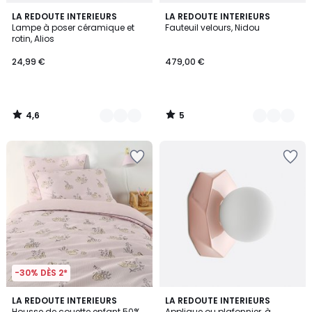
4,6
5
3
LA REDOUTE INTERIEURS
2
LA REDOUTE INTERIEURS
/ 5
/
Lampe à poser céramique et
Fauteuil velours, Nidou
Couleurs
Couleurs
5
rotin, Alios
24,99 €
479,00 €
4,6
5
/
/
5
5
-30% DÈS 2*
5
3
LA REDOUTE INTERIEURS
LA REDOUTE INTERIEURS
/
/
Housse de couette enfant 50%
Applique ou plafonnier, à