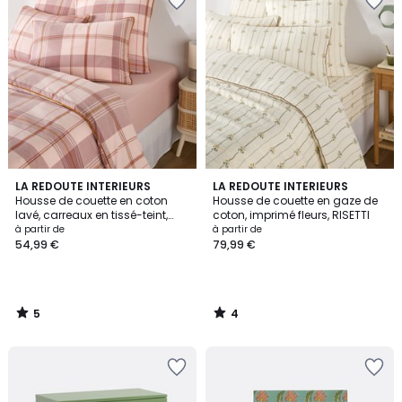
5
4
LA REDOUTE INTERIEURS
LA REDOUTE INTERIEURS
/
/
Housse de couette en coton
Housse de couette en gaze de
5
5
lavé, carreaux en tissé-teint,
coton, imprimé fleurs, RISETTI
DOLLON
à partir de
à partir de
54,99 €
79,99 €
5
4
/
/
5
5