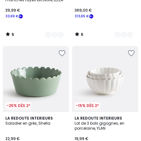
39,99 €
369,00 €
33,99 €
313,65 €
5
5
/
/
5
5
-25% DÈS 2*
-15% DÈS 2*
4,8
LA REDOUTE INTERIEURS
LA REDOUTE INTERIEURS
/ 5
Saladier en grès, Shella
Lot de 3 bols gigognes, en
porcelaine, YLAN
22,99 €
19,99 €