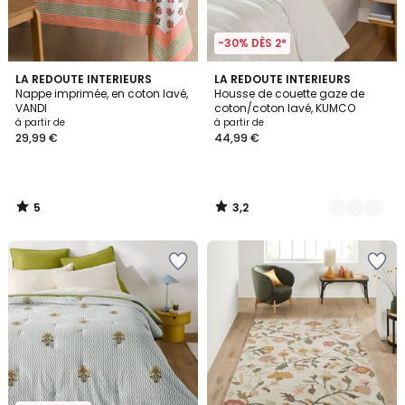
-30% DÈS 2*
5
3,2
LA REDOUTE INTERIEURS
10
LA REDOUTE INTERIEURS
/
/ 5
Nappe imprimée, en coton lavé,
Housse de couette gaze de
Couleurs
5
VANDI
coton/coton lavé, KUMCO
à partir de
à partir de
29,99 €
44,99 €
5
3,2
/
/
5
5