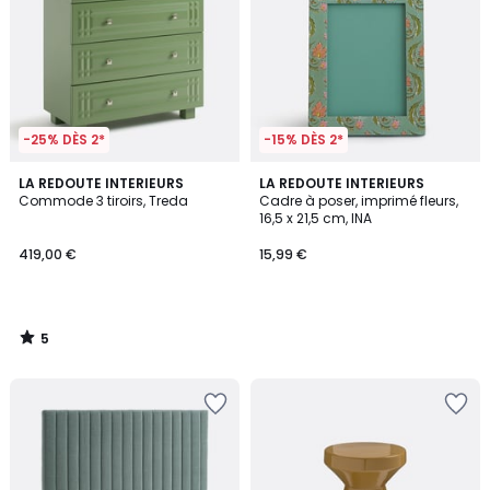
-25% DÈS 2*
-15% DÈS 2*
5
LA REDOUTE INTERIEURS
LA REDOUTE INTERIEURS
/
Commode 3 tiroirs, Treda
Cadre à poser, imprimé fleurs,
5
16,5 x 21,5 cm, INA
419,00 €
15,99 €
5
/
5