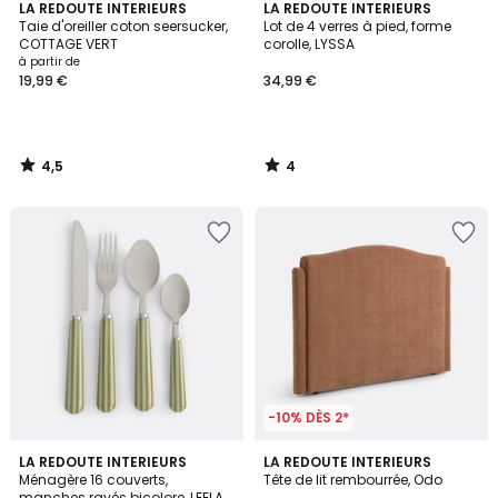
4,5
4
LA REDOUTE INTERIEURS
LA REDOUTE INTERIEURS
/ 5
/
Taie d'oreiller coton seersucker,
Lot de 4 verres à pied, forme
5
COTTAGE VERT
corolle, LYSSA
à partir de
19,99 €
34,99 €
4,5
4
/
/
5
5
-10% DÈS 2*
5
5
2
LA REDOUTE INTERIEURS
2
LA REDOUTE INTERIEURS
/
/
Ménagère 16 couverts,
Tête de lit rembourrée, Odo
Couleurs
Couleurs
5
5
manches rayés bicolore, LEELA