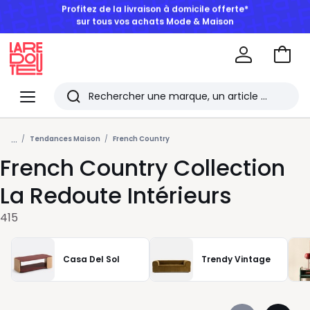
BONS PLANS | Jusqu'à -50% dès 2 articles*
Aller
au
La
panie
Redoute
Menu
Rechercher
Les
...
derniers
Tendances Maison
French Country
French Country Collection
articles
consultés
La Redoute Intérieurs
415
Casa Del Sol
Trendy Vintage