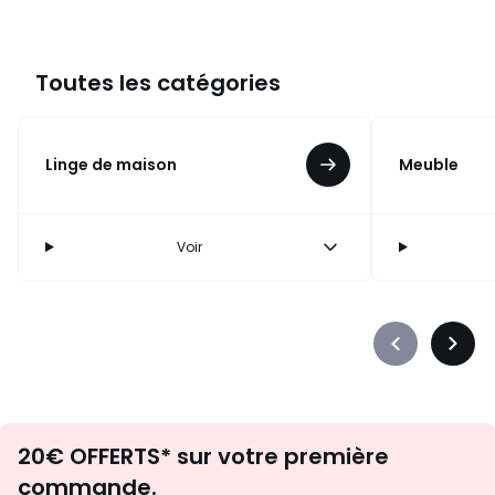
Toutes les catégories
Linge de maison
Meuble
Voir
Précédent
Suiva
-
-
défiler
défile
à
à
Envie
gauche
droit
20€ OFFERTS* sur votre première
d'inspirations
commande.
et