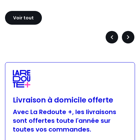
Sloggi
Adidas
Voir tout
Précédent
Suiva
-
-
défiler
défile
à
à
gauche
droit
Livraison à domicile offerte
Avec La Redoute +, les livraisons
sont offertes toute l'année sur
toutes vos commandes.