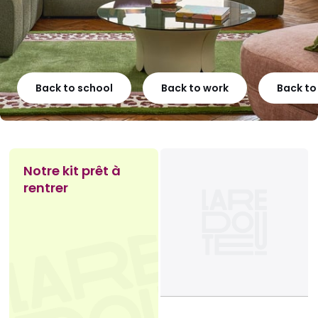
Back to school
Back to work
Back t
Notre kit prêt à
rentrer